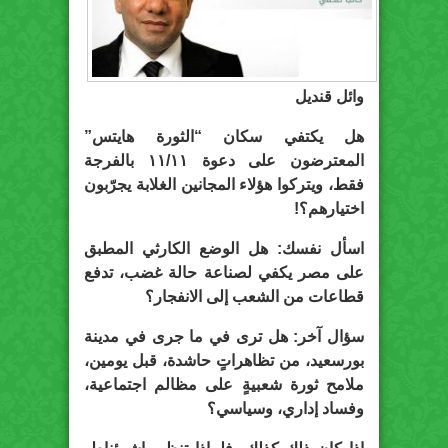
وائل قنديل
هل يكتفي سكان “الثورة هايتس”
المعترضون على دعوة ١١/١١ بالفرجة
فقط، ويتركوا هؤلاء المجانين الغلابة يجرّبون
اختيارهم؟!
اسأل نفسك: هل الوضع الكارثي المطبق
على مصر يكفي لصناعة حالة غضب، تدفع
قطاعات من الشعب إلى الانفجار؟
سؤال آخر: هل ترى في ما جرى في مدينة
بورسعيد، من تظاهراتٍ حاشدة، قبل يومين،
ملامح ثورة شعبيةٍ على مظالم اجتماعية،
وفساد إداري، وسياسي؟