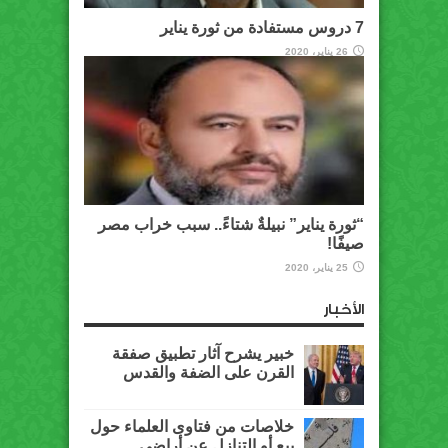
7 دروس مستفادة من ثورة يناير
26 يناير، 2020
“ثورة يناير” نبيلةٌ شتاءً.. سبب خراب مصر
صيفًا!
25 يناير، 2020
الأخبار
خبير يشرح آثار تطبيق صفقة
القرن على الضفة والقدس
خلاصات من فتاوى العلماء حول
بيع أو التنازل عن أراضي