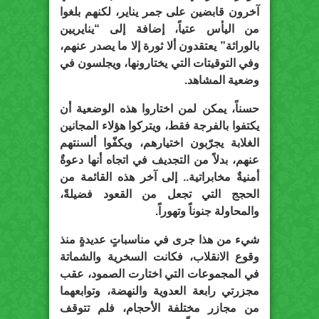
آخرون قابضين على جمر يناير، لكنهم بلغوا
من اليأس عتياً، إضافة إلى “ينايريين
بالوراثة” يعتقدون ألا ثورة إلا ما يصدر عنهم،
وفي التوقيتات التي يختارونها، ويجلسون في
وضعية المشاهد.
حسناً، يمكن لمن اختاروا هذه الوضعية أن
يكتفوا بالفرجة فقط، ويتركوا هؤلاء المجانين
الغلابة يجرّبون اختيارهم، ويكفّوا ألسنتهم
عنهم، بدلاً من التجديف في اتجاه أنها دعوةٌ
أمنيةٌ مخابراتية.. إلى آخر هذه القائمة من
الحجج التي تجعل من القعود فضيلةً،
والمحاولة جنوناً وتهوراً.
شيء من هذا جرى في مناسباتٍ عديدةٍ منذ
وقوع الانقلاب، فكانت السخرية والشماتة
في المجموعات التي اختارت الصمود، عقب
مجزرتي رابعة العدوية والنهضة، وتوابعهما
من مجازر مختلفة الأحجام، فلم تتوقف