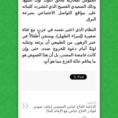
الجيوش لمحاربة سائق التوك توك البليغ،
وذلك الصعيدي الفصيح الذي انتشرت كلماته
على مواقع التواصل الاجتماعي بسرعة
البرق.
النظام الذي اعتبر نفسه في حربٍ مع فتاة
صغيرة (إسراء الطويل)، ويسجن أطفالاً في
عمر الزهور، من الطبيعي أن يرتعد وتنتابه
لوثةٌ أمام دعوة للخروج ضده، حتى وإن
كانت غامضة المصدر، بل أن هذا الغموض هو
ما يفاقم حالة الفزع مما هو آتٍ.
السابق:
الداعية الحاج عباس السيسي (ملف صوتي
لنوادر الحاج عباس مع الإمام البنا)
التالي: