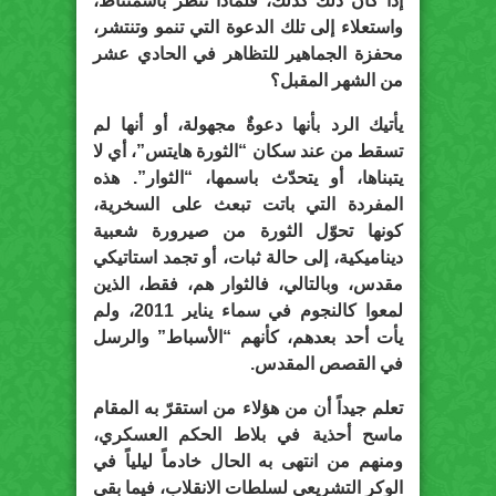
إذا كان ذلك كذلك، فلماذا تنظر باشمئناط،
واستعلاء إلى تلك الدعوة التي تنمو وتنتشر،
محفزة الجماهير للتظاهر في الحادي عشر
من الشهر المقبل؟
يأتيك الرد بأنها دعوةٌ مجهولة، أو أنها لم
تسقط من عند سكان “الثورة هايتس”، أي لا
يتبناها، أو يتحدّث باسمها، “الثوار”. هذه
المفردة التي باتت تبعث على السخرية،
كونها تحوّل الثورة من صيرورة شعبية
ديناميكية، إلى حالة ثبات، أو تجمد استاتيكي
مقدس، وبالتالي، فالثوار هم، فقط، الذين
لمعوا كالنجوم في سماء يناير 2011، ولم
يأت أحد بعدهم، كأنهم “الأسباط” والرسل
في القصص المقدس.
تعلم جيداً أن من هؤلاء من استقرّ به المقام
ماسح أحذية في بلاط الحكم العسكري،
ومنهم من انتهى به الحال خادماً ليلياً في
الوكر التشريعي لسلطات الانقلاب، فيما بقي