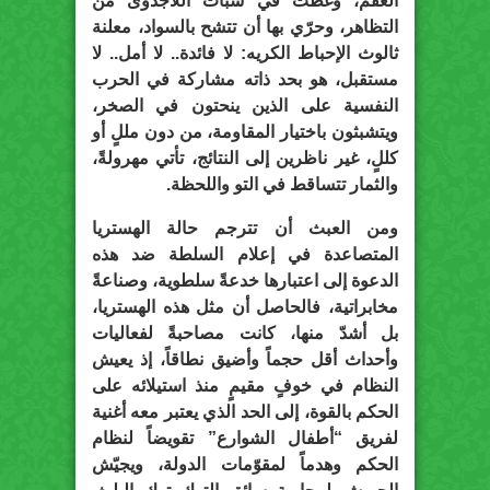
العقم، وغطت في سبات اللاجدوى من
التظاهر، وحرّي بها أن تتشح بالسواد، معلنة
ثالوث الإحباط الكريه: لا فائدة.. لا أمل.. لا
مستقبل، هو بحد ذاته مشاركة في الحرب
النفسية على الذين ينحتون في الصخر،
ويتشبثون باختيار المقاومة، من دون مللٍ أو
كللٍ، غير ناظرين إلى النتائج، تأتي مهرولةً،
والثمار تتساقط في التو واللحظة.
ومن العبث أن تترجم حالة الهستريا
المتصاعدة في إعلام السلطة ضد هذه
الدعوة إلى اعتبارها خدعةً سلطوية، وصناعةً
مخابراتية، فالحاصل أن مثل هذه الهستريا،
بل أشدّ منها، كانت مصاحبةً لفعاليات
وأحداث أقل حجماً وأضيق نطاقاً، إذ يعيش
النظام في خوفٍ مقيمٍ منذ استيلائه على
الحكم بالقوة، إلى الحد الذي يعتبر معه أغنية
لفريق “أطفال الشوارع” تقويضاً لنظام
الحكم وهدماً لمقوّمات الدولة، ويجيّش