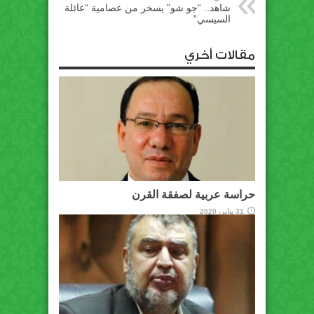
شاهد.. “جو شو” يسخر من عصامية “عائلة
السيسي”
مقالات أخري
حراسة عربية لصفقة القرن
31 يناير، 2020