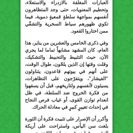
العبارات المغلّفة بالازدراء والاستعلاء،
وتحطيم المعنويات، حتى وجد المتظاهرون
أنفسهم بمواجهة سلطةٍ قمعيةٍ دموية، فيما
تكوي ظهورهم سياط السخرية والتشفّي
ممن اختاروا القعود.
وفي ذكرى الخامس والعشرين من يناير، هذا
العام، كان المشهد مشابهاً تماما لما يجري
الآن، حيث التثبيط والتحبيط والتشكيك،
وقلت وقتها إن الذين يلحّون، طوال الوقت،
على أنهم في بيوتهم قاعدون، يتناولون
“الفيشار”، ويتفرّجون على التظاهرات،
يسيئون لأنفسهم ولتاريخهم، قبل أن يسفهوا
من فكرة الخروج ضد السلطة، في ظل
انعدام توازن القوى، أو غياب فرص النجاح
في إحداث تغييرٍ كبيرٍ في معادلة الحراك.
وأكرر أن الإصرار على تثبيت فكرة أن الثورة
بلغت سن اليأس، واستراحت على أريكة