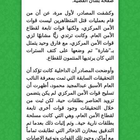
صفحة بشأن القضية.
وكشفت المصادر، لأول مرة، عن أن من
قام بعمليات قتل المتظاهرين ليست قوات
الأمن المركزي، ولكنها قوات تابعة لقطاع
الأمن العام. وكانت ترتدي زيًّا مشابهًا لزي
قوات الأمن المركزي، مع فارق وحيد يتمثل
بـ”شارة” تم وضعها على كتف السترات
التي كان يرتديها المنتمون للقطاع.
وأوضحت المصادر أن الداخلية كانت تؤكد أن
التحقيقات السابقة التي تمت بمعرفة النائب
العام الأسبق عبدالمجيد محمود، أظهرت أن
تسليح قوات الأمن المركزي لم يكن يتضمن
تزويد العناصر بطلقات حية، لكن ثبت من
خلال التحقيقات وجود قوات أخرى تابعة
لقطاع الأمن العام، وهي التي كانت مسلحة
بطلقات نارية حية.. وتم إثبات ذلك بعدما تم
التدقيق بمخازن الذخائر التي تطابقت تماماً
مع أماكن وجود تلك القوات ونوعية الإصابات