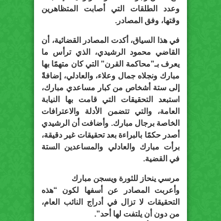
وعدد الطلقات التي أصابت المتظاهرين
وقتها، وفق المصادر.
في هذا السياق، أكدت المصادر القضائية، أن
القاضي محمود الرشيدي، الذي ترأس ما
يعرف بـ”محاكمة القرن” التي كان متهمًا بها
مبارك ونجلاه جمال وعلاء، والعادلي، إضافةً
إلى ستة أشخاص من كبار مساعدي مبارك،
استبعد التحقيقات التي قامت بها النيابة
العامة، والتي تتضمن الأدلة والاعترافات
الخاصة برجال مبارك. وأضافت أن الرشيدي
أصدر حكمًا بالبراءة بعد تحقيقات غير دقيقة،
برأت مبارك والعادلي والمساعدين الستة
في القضية.
مرسي ينحاز للثورة ويسجن مبارك
وأعربت المصادر عن أسفها لكون “هذه
التحقيقات لا تزال في أدراج النائب العام،
من دون أن يلتفت لها أحد”.