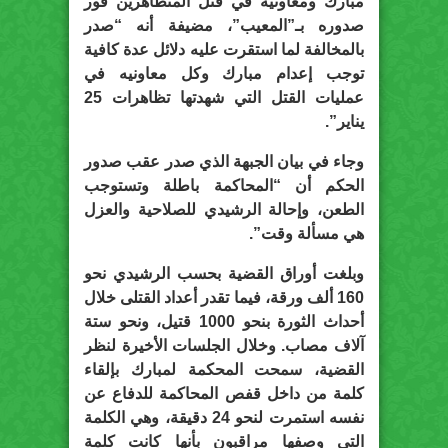
مبارك ومعاونيه في قتل المتظاهرين فور
صدوره بـ”المعيب”، مضيفة أنه “صدر
بالمخالفة لما استقرت عليه دلائل عدة كافية
توجب إعدام مبارك وكل معاونيه في
عمليات القتل التي شهدتها تظاهرات 25
يناير”.
وجاء في بيان الجبهة الذي صدر عقب صدور
الحكم أن “المحاكمة باطلة وتستوجب
الطعن، وإحالة الرشيدي للصلاحية والعزل
هي مسألة وقت”.
وبلغت أوراق القضية بحسب الرشيدي نحو
160 ألف ورقة، فيما تقدر أعداد القتلى خلال
أحداث الثورة بنحو 1000 قتيل، ونحو ستة
آلاف مصاب. وخلال الجلسات الأخيرة لنظر
القضية، سمحت المحكمة لمبارك بإلقاء
كلمة من داخل قفص المحاكمة للدفاع عن
نفسه استمرت لنحو 24 دقيقة، وهي الكلمة
التي وصفها مراقبون بأنها كانت كلمة