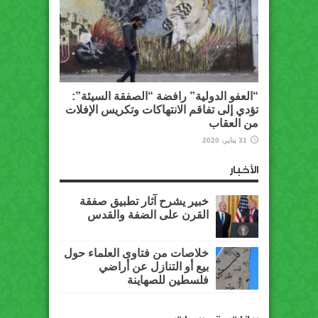
“العفو الدولية” رافضة “الصفقة السيئة”:
تؤدي إلى تفاقم الانتهاكات وتكريس الإفلات
من العقاب
31 يناير، 2020
الأخبار
خبير يشرح آثار تطبيق صفقة
القرن على الضفة والقدس
خلاصات من فتاوى العلماء حول
بيع أو التنازل عن أراضي
فلسطين للصهاينة