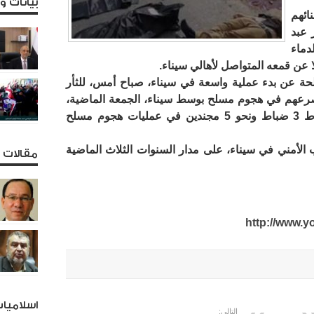
بيانات 
ائهم
 عبد
دماء
ا عن قمعه المتواصل لأهالي سيناء.
حة عن بدء عملية واسعة في سيناء، صباح أمس، للثأر
مصرعهم في هجوم مسلح بوسط سيناء، الجمعة الماضية،
أعلنت مصادر عسكرية، اليوم، عن سقوط 3 ضباط ونحو 5 مجندين في عمليات هجوم مسلح
 الأمني في سيناء، على مدار السنوات الثلاث الماضية
مقالات و
http://www.
اسلاميا
التالي: