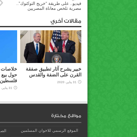
فيديو.. على طريقة “خريج التوكتوك”..
مصرية تلخص معاناة المصريين
مقالات أخري
خبير يشرح آثار تطبيق صفقة
خلاصات م
القرن على الضفة والقدس
حول بيع 
فلسطين ل
31 يناير، 2020
31 يناير، 2020
مواقع مختارة
الموقع الرسمي للاخوان المسلمين
الصف