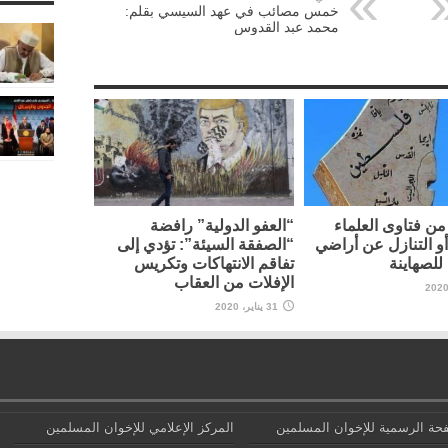
خمس مصائب في عهد السيسي بقلم:
محمد عبد القدوس
ن فتاوى العلماء
“العفو الدولية” رافضة
أو التنازل عن أراضي
“الصفقة السيئة”: تؤدي إلى
لصهاينة
تفاقم الانتهاكات وتكريس
الإفلات من العقاب
31 يناير، 2020
حة الرسمية للإخوان المسلمين
المركز الإعلامي للإخوان المسلمين