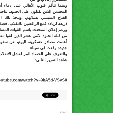
وبينما تتألم قلوب الأهالي على دماء أبن
المجندين الذين يقتلون على الحدود، يتاجر
الفتاح السيسي بدمائهم، ويتخذ تلك ال
ذريعة لزيادة قمع الرافضين للانقلاب، فضل
ورغم إعلان المتحدث باسم القوات المسل
من قتلة الجنود الاثنى عشر الذين لقوا 
جديدة وقعت في سيناء.
وللتعرف على الحصاد المر لفشل الانقلاب
شاهد التقرير التالي:
youtube.com/watch?v=9kA5d-VSvS0
السابق: