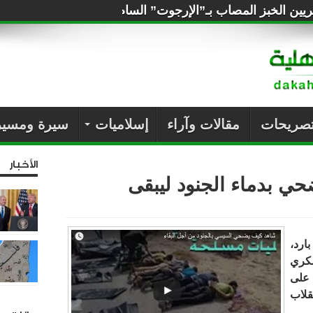
ين الخبز المصاب بـ”الإرجوت” السام لإرضاء الروس!
تصريحات
مقالات وآراء
إسلاميات
سيرة ومسير
الأخبار
ي بدماء الجنود ليبقى
ارد،
سكري
 على
لاب