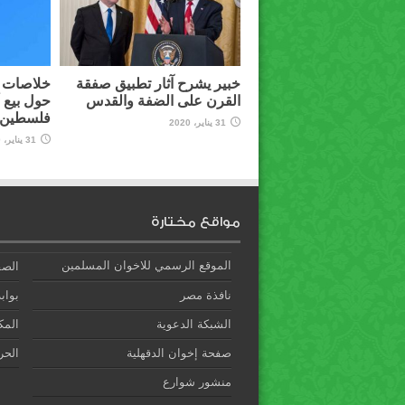
خبير يشرح آثار تطبيق صفقة
خلاصات م
القرن على الضفة والقدس
حول بيع 
فلسطين ل
31 يناير، 2020
31 يناير، 2020
مواقع مختارة
الموقع الرسمي للاخوان المسلمين
الصف
نافذة مصر
بوابة
الشبكة الدعوية
المك
صفحة إخوان الدقهلية
الحري
منشور شوارع