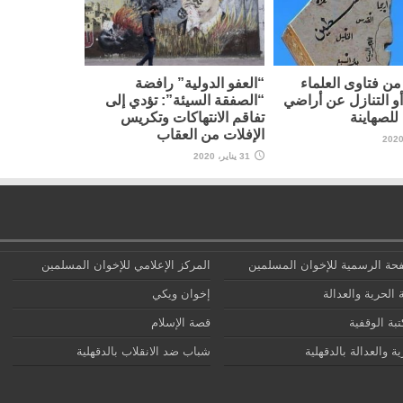
ن فتاوى العلماء
“العفو الدولية” رافضة
أو التنازل عن أراضي
“الصفقة السيئة”: تؤدي إلى
لصهاينة
تفاقم الانتهاكات وتكريس
الإفلات من العقاب
31 يناير، 2020
حة الرسمية للإخوان المسلمين
المركز الإعلامي للإخوان المسلمين
 الحرية والعدالة
إخوان ويكي
تبة الوقفية
قصة الإسلام
ة والعدالة بالدقهلية
شباب ضد الانقلاب بالدقهلية