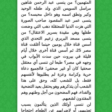
المتهمين؟ من ينسى عبد الرحمن شاهين
مراسل السويس الذي ولد طفله الوحيد
وكبر ونطق اسمه وهو داخل محبسه؟ من
ينسى عمر عبد المقصود صاحب الصورة
التي هزت الدنيا للمعتقلة دهب التي وضعت
طفلها وهي مقيدة بسرير الاعتقال؟ من
ينسى مسعد البربري زعيم التحدي الذي
أسس قناة خلال يومين حينما أغلقت قناة
مصر 25، ثم أسس قناة أخرى خلال أيام
قليلة في بيروت حين سدت الأبواب في
وجهه في مصر؟ طبعا لن ننسى أي معتقل
صحفيا كان أو غير صحفي؛ فالجميع دعاة
حرية وكرامة وعزة لم يطلبوها لأنفسهم
فقط، بل للشعب كله، وحق على هذا
الشعب أن يتذكرهم وهو يحتفل بعيد التضحية
والفداء، فهم المضحون من أجل وطنهم وهم
المفتدون لشعبهم.
لن ننسى أولئك الذين يتألمون بسبب
تعذيبهم، أو لإضرابهم عن الطعام احتجاجا