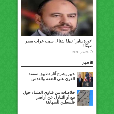
“ثورة يناير” نبيلةٌ شتاءً.. سبب خراب مصر
صيفًا!
25 يناير، 2020
الأخبار
خبير يشرح آثار تطبيق صفقة
القرن على الضفة والقدس
خلاصات من فتاوى العلماء حول
بيع أو التنازل عن أراضي
فلسطين للصهاينة