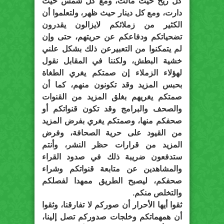
كل ريح حيث مالت، ومع كل شمس حيث
دارت، ومع كل دينار حيث ظهر، ولتعلموا أن
الكثير من زملائكم لايزالون يقدرون
تضحياتكم ودفاعكم عن حريتهم، حتى وإن
لم يتمكنوا من التعبيرعن ذلك بشكل علني
خشية البطش، ولكننا في المقابل نقول
لهؤلاء الزملاء إن صمتكم يغري الطغاة
بحبس المزيد وقد تكونون منهم، كما أن
صمتكم يغريهم بغلق المزيد من القنوات
والصحف والبرامج وقد تكون قنواتكم أو
صحفكم منها، وصمتكم يغري بفرض المزيد
من القيود على حرية الصحافة، وفرض
المزيد من قرارات حظر النشر، وأنتم
ستدفعون ضريبة ذلك في صدود القراء
والمشاهدين عن متابعة قنواتكم وشراء
صحفكم، ليصبح الطريق ممهدا لفصلكم
والتخلص منكم.
ثقوا أيها الأحرار أن صوركم لا تفارقنا، وثقوا
أن همهماتكم وخلجات صدوركم تصل إلينا،