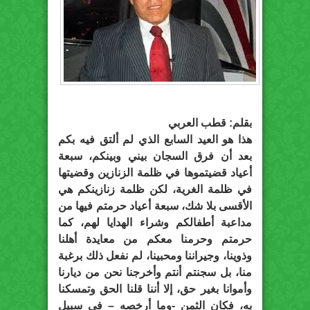
بقلم: قطب العربي
هذا هو العيد السابع الذي لم ألتق فيه بكم
بعد أن فرق السجان بيني وبينكم، سبعة
أعياد قضيتموها في ظلمة الزنازين وقضيتها
في ظلمة الغرية، لكن ظلمة زنازينكم هي
الأقسى بلا شك، سبعة أعياد حرمتم فيها من
مداعبة أطفالكم وشراء الهدايا لهم، كما
حرمتم وحرمنا معكم من معايدة أهلنا
وذوينا، وجيراننا ومحبينا، لم نفعل ذلك برغبة
منا، بل سجنتم أنتم وأخرجنا نحن من ديارنا
وأموانا بغير حق، إلا أننا قلنا الحق وتمسكنا
به، فكان الثمن -وما أرخصه – في سبيل