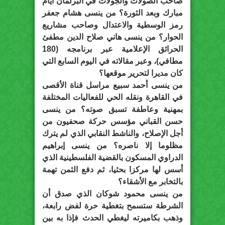
صاحب الصولات والجولات في البرلمان أيام
مبارك وبعد الثورة؟ من ينسى هشام جعفر
رمز الوسطية والاعتدال وصاحب مشاريع
الحوار؟ من ينسى هاني صلاح الدين مطفئ
الحرائق الإعلامية عبر برنامجه (180
مطافي)، وعبر مقالاته في اليوم السابع التي
كان مديرا لتحرير موقعها؟
من ينسى أحمد سبيع مراسل قناة الأقصى
في القاهرة ونقله الحي للفعاليات المختلفة
بمهنية وعاطفة تسبق صوته؟ من ينسى
حسن القباني مؤسس حركة صحفيون من
أجل الإصلاح، والناشط النقابي الذي لم يترك
مظلوما إلا ناصره؟ من ينسى إبراهيم
الدراوي المسكون بالقضية الفلسطينية الذي
أسس لها مركزا بحثيا، ثم دفع الثمن تهمة
بالتخابر مع الأشقاء؟
من ينسى محمود شوكان الذي صدق أن
الشرطة ستسمح بتغطية حرة لفض رابعة،
وذهب بكاميرته ليغطي الحدث فإذا به بين