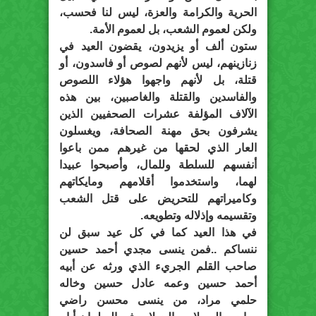
الحرية والكرامة والعزة، ليس لنا فحسب،
ولكن لعموم الشعب، بل لعموم الأمة.
ستون ألف أو يزيدون، يقضون العيد في
زنازينهم، ليس لأنهم لصوص أو فاسدون، أو
قتلة، بل لأنهم واجهوا هؤلاء اللصوص
والفاسدين والقتلة والغاصبين، بين هذه
الآلاف المؤلفة عشرات الصحفيين الذين
يشرفون بحق مهنة الصحافة، ويغسلون
العار الذي لحقها من غيرهم ممن باعوا
أنفسهم للسلطة وللمال، وأصبحوا عبيدا
لهما، واستخدموا أقلامهم ومايكاتهم
وكاميراتهم للتحريض على قتل الشعب
وتقسيمه وإذلاله وتطويعه.
في هذا العيد كما في كل عيد سبق لن
ننساكم ..فمن ينسى مجدي أحمد حسين
صاحب القلم الجريء الذي ورثه عن أبيه
أحمد حسين وعمه عادل حسين وخاله
حلمي مراد، من ينسى محسن راضي