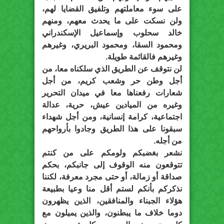
على سوء معاملتهم وتلفيق القضايا لهم،
ولن نسكت على ما يحدث معهم، ومنهم
خالد سحلوب وإسماعيل الإسكندراني
ومحمود السقا، ومحمود البريري، وغيرهم
وغيرهم فالقائمة طويلة.
لن نتوقف عن الطريق الذي سلكناه معا، من
أجل وطن حر وشعب كريم، من أجل
شعارات رفعناها معا في ميدان التحرير
وغيره من الميادين عيش، حرية، عدالة
اجتماعية، كرامة إنسانية، ومن أجل شهداء
سبقونا على هذا الطريق وجادوا بأرواحهم
من أجله.
نشعر بغضبكم ولومكم على من كنتم
تتوقعون منه الوقوف إلى جانبكم، بحكم
صداقة أو زمالة، أو حتى مجرد معرفة، لكننا
نذكركم بأنكم لستم أقل منا وعيا بطبيعة
هؤلاء الجبناء والمنافقين، الذين يظهرون
دوما خلاف ما يبطنون، والذين يميلون مع