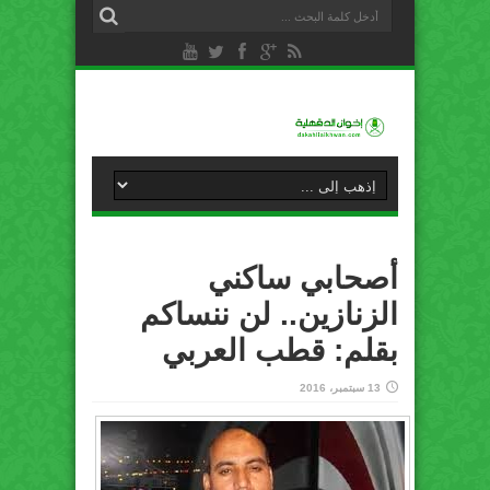
أصحابي ساكني
الزنازين.. لن ننساكم
بقلم: قطب العربي
13 سبتمبر، 2016