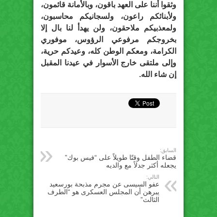
وثقوا أننا على العهد باقون، وبالأمانة قائمون،
ولأبنائكم راعون، ولسجانيكم محاسبون،
ولمعذبيكم ملاحقون، ولن يهدأ لنا بال إلا
بخروجكم مرفوعي الرؤوس، موفوري
الكرامة، ومعكم الوطن كله، وعيدكم حرية،
وإلى ملتقى خارج الأسوار في عيدنا المقبل
إن شاء الله.
السابق:
قضاء الطفل وقتًا طويلاً على “فيس بوك”
يجعله أكثر جدلاً مع والديه
التالي:
عفو السيسى عن مجرم مذبحة بورسعيد
يبرهن أن المجلس العسكرى هو “الطرف
الثالث”