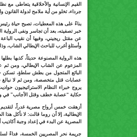
القيم الإنسانية والأخلاقية يتعاطى مع نظ
جرداء، تخلو من أية ملامح لدولة القانون وال
بناءً على هذه المعطيات، تصبح حياة رئي
خبر تصفيته، بعد أن تجاسر ونفى الرواية ال
عن مقتل ريجيني، وفيها أن نقيب الباعة ا
وأسئلةٍ أغرب للباحث الإيطالي الشاب، وذلك
هذه الرواية المصنوعة حديثاً، كذبها بطلها
المزعوم عن الشاب الإيطالي، ومن ثم ع
البائع المتجول من بطش سلطةٍ، تسكن حاف
عصابات قتل متخصصة، ومن ثم لا نبالغ ح
يروج خبراء النظام الاستراتيجيون حواد
حكاية “عصابة خطف وقتل الأجانب” في وا
أزهقت خمس أرواح مصرية غدراً، لتقديم د
الإيطالية، إلا أن روما قالت: لا نأكل هذا
المصرية عن البدء في إعداد وجبة أكاذيب أ
جريمة نحر المصريين الخمسة، فداءً لس