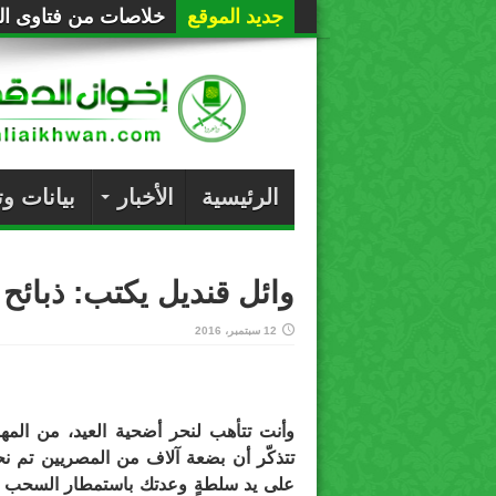
جديد الموقع
خلاصات من فتاوى الع
الرئيسية
الأخبار
بيانات و
وائل قنديل يكتب: ذبائح
12 سبتمبر، 2016
وأنت تتأهب لنحر أضحية العيد، من المه
تتذكّر أن بضعة آلاف من المصريين تم ن
على يد سلطةٍ وعدتك باستمطار السحب ر