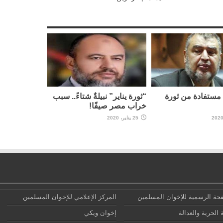
مستفادة من ثورة
“ثورة يناير” نبيلةٌ شتاءً.. سبب
خراب مصر صيفًا!
25 يناير، 2020
حة الرسمية للإخوان المسلمين
المركز الإعلامي للإخوان المسلمين
 الحرية والعدالة
إخوان ويكي