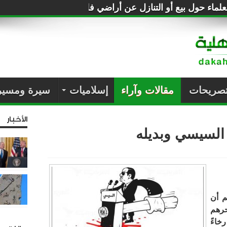
لماء حول بيع أو التنازل عن أراضي فلسطين للصهاينة
تصريحات
مقالات وآراء
إسلاميات
سيرة ومسير
الأخبار
 السيسي وبديله
م أن
حرهم
خاءً