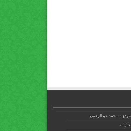
موقع د. محمد عبدالرحمن
منارات