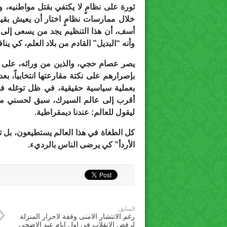
ثورة على نظامٍ لا يكتفي بقتل مواطنيه، 
خلال ممارسات نظامٍ اختار أن يعيش بقيم
أسف، أن هذا التنظيم يجد من يسعى إلى م
وأنه “البديل” القادم من بلاد العلم، كي ين
يصر عصام حجي، والذين من ورائه، على من
بإصرارهم على نكتة مقارعتها انتخابياً، بع
بعملية سياسية حقيقية، في ظل توغله ف
أقرب إلى عالم السيرك، سبق لحسني مبار
ليقول للعالم: عندنا ديمقراطية.
كل الطغاة في هذا العالم يستطيعون، بل ت
الأردأ” كي يرضى الناس بالرديء.
السابق:
رغم الانتشار الامنى وقفة لاحرار المنزلة
لرفض الانقلاب فى اول ايام عيد الاضحى