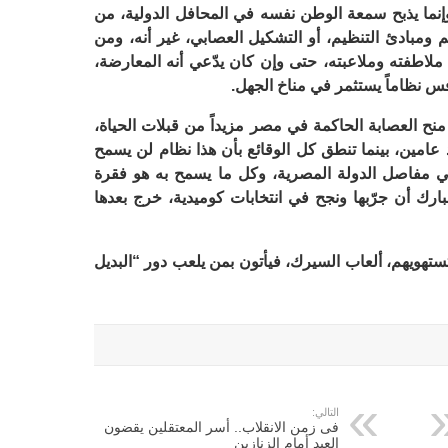
وإنما يذبح سمعة الوطن نفسه في المحافل الدولية، من
 ومبادئ التنظيم، أو التشكيل العصابي، غير أنه، ومن
لاطفته وملاعبته، حتى وإن كان يدّعي أنه المعارضة،
افس نظاماً يستثمر في مناخ الجهل.
ح العصابة الحاكمة في مصر مزيداً من قبلات الحياة،
د عامين، بينما تنطق كل الوقائع بأن هذا نظام لن يسمح
ي مفاصل الدولة المصرية، وكل ما يسمح به هو فقرة
ك أن جرّبها ونجح في انتخابات كوميدية، خرج بعدها
ستهويهم، ألعاب السيرك، فيأتون بمن يلعب دور “البديل
التالي:
فى زمن الانقلاب.. أسر المعتقلين يقضون
العيد أمام الزنازين