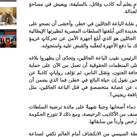
امٍ يعلم أنه كاذب وقاتل، بالسليقة، ويعيش في مساحةٍ
عدالة.
س نقابة الباعة الجائلين في خطر، وأخشى أن نصحو على
جديدة التي أبلغتها السلطات المصرية لنظيرتها الإيطالية
لجائلين هو الذي أبلغ أجهزة الأمن عن تحركاتٍ غريبةٍ
 ما دفع الأجهزة لتعقّبه والقبض عليه واستجوابه.
 الرئيس، نقيب الباعة الجائلين، وتحدّى أن يظهروا بلاغه
لى المنظمات الحقوقية أن تعمل من الآن على حماية
ة الجنون، وتقتل الناس، ثم تؤلف رواياتٍ كاذبةً عن
ين نقول إن حياة البائع في خطر، فما الذي يضمن أن
يت عن عصابة متخصصةٍ في قتل الباعة الجائلين، مثل
قعة ريجيني؟.
ماء أصحابها وجبةً شهيةً على مائدة ترضية السلطات
 الصنف من الأكاذيب الرخيصة، ومع ذلك لا تتورع الحكومة
رخص وأردأ من سابقاتها.
لطة السيسي من الانكشاف أمام العالم تكفي لصناعة