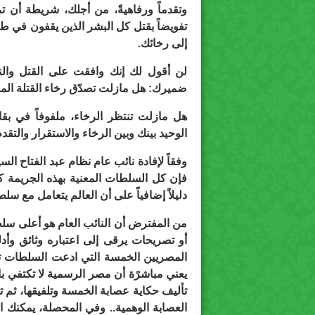
وتقدماً ورفاهيةً، من أجلك، شريطة أن تم
تفويضاً بقتل كل البشر الذين يقفون في طر
إلى رخائك.
لن أقول لك إنك وافقت على القتل والن
ضميرك: هل مازلت تصدّق رخاء القتلة ال
هل مازلت تنتظر الرخاء، ملفوفاً في بقاي
الوحيد بينك وبين الرخاء والاستقرار والتقد
وفقاً لإفادة نائب عام نظام عبد الفتاح ا
فإن كل السلطات المعنية بهذه الجريمة كاذب
دليلاً إضافياً على أن العالم يتعامل مع س
من المفترض أن النائب العام هو أعلى سلطة
أو تصريحات يرقى إلى اعتباره وثائق وأد
المصريين الخمسة التي ادعت السلطات تور
يعني مباشرًة أن مصر الرسمية لا تكتفي ب
تأليف حكاية عصابة الخمسة وتلفيقها، ثم 
العصابة الوهمية.. وفي المحصلة، يمكنك ا