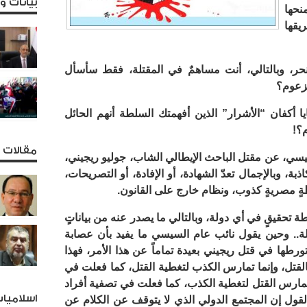
بيانات 
نحها
يقها
حر، وبالتالي، أنت مساهمٌ في المقتلة، فقط سأسأل
مزعوم؟
ا أكفان “الأشرار” الذين أفهمتك السلطة أنهم الحائل
م؟!
مقالات و
لسيسي، عن مقتل الباحث الإيطالي الشاب، جوليو ريجيني،
ة، وبالإجمال تعدّ الشهادة، أو الإفادة، أو التصريحات،
لطةٍ مصريةٍ كذوب، ونظام خارج على القانون.
 تحقيقٍ في أي دولة، وبالتالي ما يصدر عنه من بياناتٍ
لة.. وحين يقول نائب عام السيسي ما يفيد بأن عصابة
طها في قتل ريجيني بعيدة تماماً عن هذا الأمر، فهذا
القتل، وإنما تمارس الكذب لتغطية القتل، كما فعلت في
تمارس القتل لتغطية الكذب، كما فعلت في تصفية أفراد
اسلاميا
لقول إن المجتمع الدولي الذي لا يتوقف عن الكلام عن