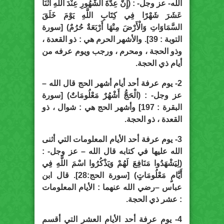
الله- عز وجل- : (إِنَّ عِدَّةَ الشُّهُورِ عِنْدَ اللَّهِ اثْنَا
عَشَرَ شَهْرًا فِي كِتَابِ اللَّهِ يَوْمَ خَلَقَ
السَّمَاوَاتِ وَالْأَرْضَ مِنْهَا أَرْبَعَةٌ حُرُمٌ) [سورة
التوبة : 39]. والأشهر الحرم هي : ذو القعدة ،
وذو الحجة ، ومحرم ، ورجب ويوم عرفه من
أيام ذي الحجة.
2- يوم عرفة أحد أيام أشهر الحج قال الله –
عز وجل- : (الْحَجُّ أَشْهُرٌ مَعْلُومَاتٌ) [سورة
البقرة : 197] وأشهر الحج هي : شوال ، ذو
القعدة ، ذو الحجة.
3- يوم عرفة أحد الأيام المعلومات التي أثنى
الله عليها في كتابه قال الله – عز وجل- :
(لِيَشْهَدُوا مَنَافِعَ لَهُمْ وَيَذْكُرُوا اسْمَ اللَّهِ فِي
أَيَّامٍ مَعْلُومَاتٍ) [سورة الحج:28]. قال ابن
عباس –رضي الله عنهما : الأيام المعلومات
: عشر ذي الحجة.
4- يوم عرفة أحد الأيام العشر التي أقسم