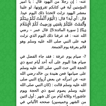
عنه- : إن رجلا من اليهود قال : يا أمير
المؤمنين آية في كتابكم تقرؤونها، لو علينا
معشر اليهود نزلت لاتخذنا ذلك اليوم عيدا.
قال : أي آية؟ قال: ( الْيَوْمَ أَكْمَلْتُ لَكُمْ دِينَكُمْ
وَأَتْمَمْتُ عَلَيْكُمْ نِعْمَتِي وَرَضِيتُ لَكُمْ الْإِسْلَامَ
دِينًا) [ سورة المائدة:5]. قال عمر – رضي
الله عنه- : قد عرفنا ذلك اليوم الذي نزلت
فيه على النبي صلى الله عليه وسلم وهو
قائم بعرفة يوم الجمعة.
7- صيام يوم عرفة : فقد جاء الفضل في
صيام هذا اليوم على أنه أحد أيام تسع ذي
الحجة التي حث النبي صلى الله عليه وسلم
على صيامها فعن هنيدة بن خالد-رضي الله
عنه- عن امرأته عن بعض أزواج النبي صلى
الله عليه وسلم قالت : (كان النبي صلى الله
عليه وسلم يصوم تسع ذي الحجة ويوم
عاشوراء وثلاثة أيام من كل شهر : أول اثنين
من الشهر وخميسين) صححه الألباني في