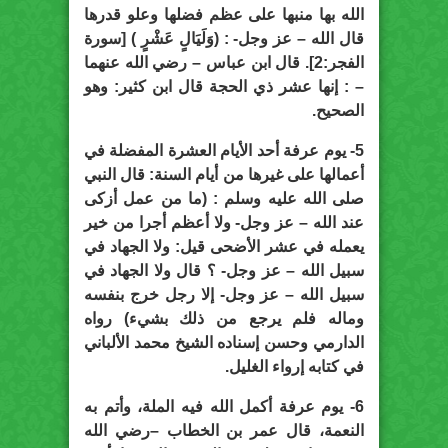
الله بها منبها على عظم فضلها وعلو قدرها
قال الله – عز وجل- : (وَلَيَالٍ عَشْرٍ ) [سورة
الفجر:2]. قال ابن عباس – رضي الله عنهما
– : إنها عشر ذي الحجة قال ابن كثير: وهو
الصحيح.
5- يوم عرفة أحد الأيام العشرة المفضلة في
أعمالها على غيرها من أيام السنة: قال النبي
صلى الله عليه وسلم : (ما من عمل أزكى
عند الله – عز وجل- ولا أعظم أجرا من خير
يعمله في عشر الأضحى قيل: ولا الجهاد في
سبيل الله – عز وجل- ؟ قال ولا الجهاد في
سبيل الله – عز وجل- إلا رجل خرج بنفسه
وماله فلم يرجع من ذلك بشيء) رواه
الدارمي وحسن إسناده الشيخ محمد الألباني
في كتابه إرواء الغليل.
6- يوم عرفة أكمل الله فيه الملة، وأتم به
النعمة، قال عمر بن الخطاب –رضي الله