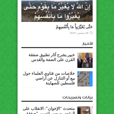
حَتَّى يُغَيِّرُواْ مَا بِأَنْفُسِهِمْ
26 سبتمبر، 2019
الأخبار
خبير يشرح آثار تطبيق صفقة
القرن على الضفة والقدس
خلاصات من فتاوى العلماء حول
بيع أو التنازل عن أراضي
فلسطين للصهاينة
بيانات وتصريحات
متحدث “الإخوان”: الانقلاب على
الرئيس مرسي لتمرير “صفقة