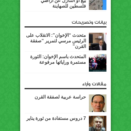
بيع أو التنازل عن أراضي
فلسطين للصهاينة
بيانات وتصريحات
متحدث “الإخوان”: الانقلاب على
الرئيس مرسي لتمرير “صفقة
القرن”
المتحدث باسم الإخوان: الثورة
مستمرة وراياتها مرفوعة
مقالات وآراء
حراسة عربية لصفقة القرن
7 دروس مستفادة من ثورة يناير