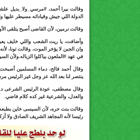
وقالت بيرا أحمد، #مرسي_ولا_بديل علش
الدولة اللي جيش وقياداته مسيطر عليها و
وقالت نرمين، لأن القاضى أصبح يتلقى الأوا
وأضافت، يا ريت الشعب واللي خايف يعر
وان الجبن لا يؤخر الموت، وقالت تونا، ل
في عهد #الملعون بياكلوا الزباله.ولأن ا
وقال أحمد فالح، دماء المسلمين أصبحت 
ينتصر لنا بعد الله عز وجل غير الرئيس مر
وقال مصطفى، عودة الرئيس الشرعى د.م
والعدل، والشرعية غير كده كلام فاضي.
وقالت بنت حره، لأن السيسى خاين بطبعه. 
رئيسا لأنه المجاهد الشريف الصادق ولا أزك