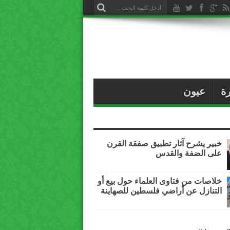
ة
عيون
خبير يشرح آثار تطبيق صفقة القرن
على الضفة والقدس
خلاصات من فتاوى العلماء حول بيع أو
التنازل عن أراضي فلسطين للصهاينة