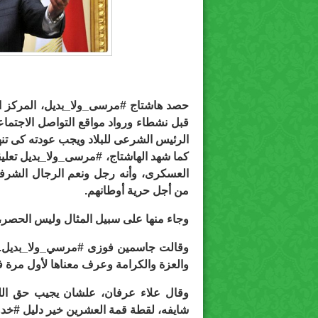
حصد هاشتاج #مرسى_ولا_بديل، المركز ال
قبل نشطاء ورواد مواقع التواصل الاجتما
الرئيس الشرعى للبلاد ويجب عودته كى تنه
كما شهد الهاشتاج، #مرسى_ولا_بديل تعليق
العسكرى، وأنه رجل ونعم الرجال الشرف
من أجل حرية أوطانهم.
وجاء منها على سبيل المثال وليس الحصر، 
وقالت جاسمين فوزى #مرسي_ولا_بديل..
والعزة والكرامة وعرف معناها لأول مرة ف
وقال علاء عرفان، علشان يجيب حق الل
شايفه، لقطة قمة العشرين خير دليل #خدو