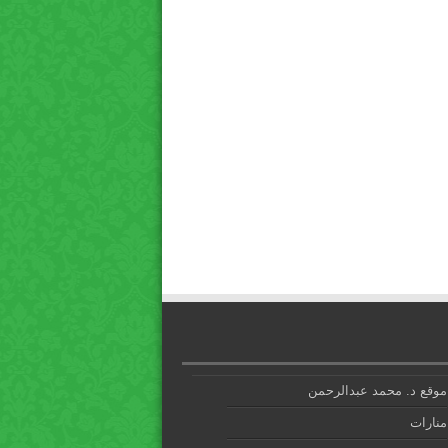
موقع د. محمد عبدالرحمن
منارات