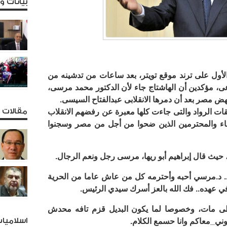
بيانات 
أول على ترند موقع تويتر، بعد ساعات من تدشينه من
عى، مؤكدين أن الهاشتاج جاء لأن الدكتور محمد مرسى،
ض مصر بعد أن دمرها الانقلابى عبدالفتاح السيسى.
مقالات و
ات الرواد والتى جاءت كلها معبرة عن رفضهم الانقلاب
اء والمحترمين الذين ضحوا من أجل من مصر وسجنوا
حيث قال إبراهيم أبو ريها، مرسى رجل ونعم الرجال.
 د.مرسي أحبه وأحترمه كل من عاش عاما من الحرية
ي عهده.. فك الله بالعز أسرك سيدي الرئيس.
ى مات، وخصوصا لما يكون البديل قزم تافه محدش
اسلاميا
ني_معاكم وانا حسمع الكلام.