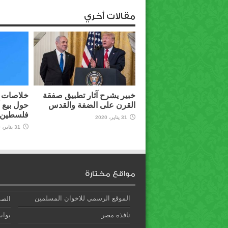
مقالات أخري
خبير يشرح آثار تطبيق صفقة
خلاصات م
القرن على الضفة والقدس
حول بيع 
فلسطين ل
31 يناير، 2020
31 يناير، 2020
مواقع مختارة
الموقع الرسمي للاخوان المسلمين
الصف
نافذة مصر
بوابة