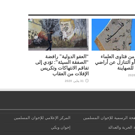
ن فتاوى العلماء
“العفو الدولية” رافضة
أو التنازل عن أراضي
“الصفقة السيئة”: تؤدي إلى
لصهاينة
تفاقم الانتهاكات وتكريس
الإفلات من العقاب
31 يناير، 2020
حة الرسمية للإخوان المسلمين
المركز الإعلامي للإخوان المسلمين
 الحرية والعدالة
إخوان ويكي