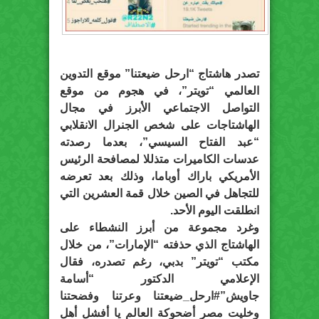
تصدر هاشتاج “ارحل ضيعتنا” موقع التدوين
العالمي “تويتر”، في هجوم من موقع
التواصل الاجتماعي الأبرز في مجال
الهاشتاجات على شخص الجنرال الانقلابي
“عبد الفتاح السيسي”، بعدما رصدته
عدسات الكاميرات متذللا لمصافحة الرئيس
الأمريكي باراك أوباما، وذلك بعد تعرضه
للتجاهل في الصين خلال قمة العشرين التي
انطلقت اليوم الأحد.
وغرد مجموعة من أبرز النشطاء على
الهاشتاج الذي حذفته “الإمارات”، من خلال
مكتب “تويتر” بدبي، رغم تصدره، فقال
الإعلامي الدكتور “أسامة
جاويش”#ارحل_ضيعتنا وعرتنا وفضحتنا
وخليت مصر أضحوكة العالم يا أفشل أهل