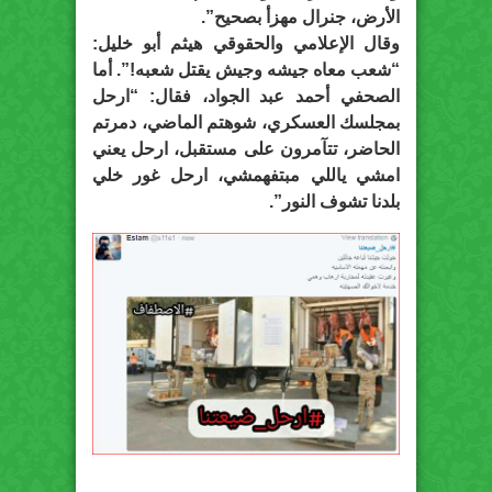
الأرض، جنرال مهزأ بصحيح”.
وقال الإعلامي والحقوقي هيثم أبو خليل:
“شعب معاه جيشه وجيش يقتل شعبه!”. أما
الصحفي أحمد عبد الجواد، فقال: “ارحل
بمجلسك العسكري، شوهتم الماضي، دمرتم
الحاضر، تتآمرون على مستقبل، ارحل يعني
امشي ياللي مبتفهمشي، ارحل غور خلي
بلدنا تشوف النور”.