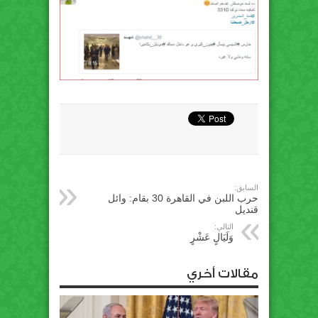
السابق:
حرب اللبن في القاهرة 30 بقام: وائل
قنديل
التالي:
وَلَيَالٍ عَشْرٍ
مقالات أخري