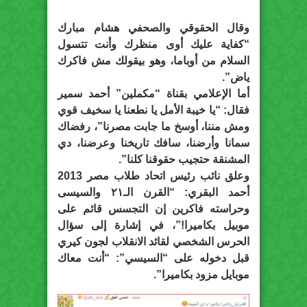
وقال الحقوقي والصحفي هشام مبارك
“كفاية عليك أوى منظرك وأنت تتسول
السلام من أوباما، وهو بيقولك مش فاكرك
ياض”.
أما الإعلامي بقناة “مكملين” أحمد سمير
فقال: “يا خيبة الأمل يا نطعنا يا سخيف قوي
ومش مننا، أوسخ ما جابت مصرنا”، رفضاك
سمانا وأرضنا، سافك تاريخنا وعرضنا، دي
المشنقة حتجيب حقوقنا كلنا”.
وعلق نائب رئيس اتحاد طلاب مصر 2013
أحمد البقري: “القرن الـ٢١ والسيسى
وحراسته فاكرين إن التجسس قائم على
موبيل بكاميرا!”، في إشارة إلى سؤال
الحرس الشخصي لقائد الانقلاب لجون كيري
قبل دخوله على “السيسي”: “أنت معاك
موبايل مزود بكاميرا”.