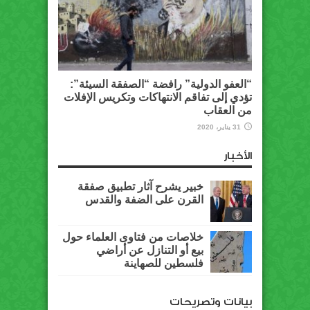
“العفو الدولية” رافضة “الصفقة السيئة”:
تؤدي إلى تفاقم الانتهاكات وتكريس الإفلات
من العقاب
31 يناير، 2020
الأخبار
خبير يشرح آثار تطبيق صفقة
القرن على الضفة والقدس
خلاصات من فتاوى العلماء حول
بيع أو التنازل عن أراضي
فلسطين للصهاينة
بيانات وتصريحات