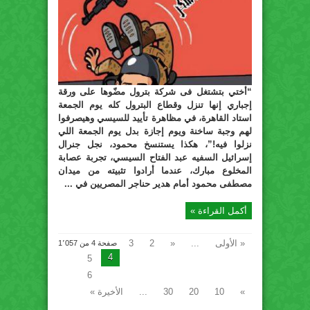
“أختي بتشتغل فى شركة بترول مضّوها على ورقة
إجباري إنها تنزل وقطاع البترول كله يوم الجمعة
استاد القاهرة، في مظاهرة تأييد للسيسي وهيصرفوا
لهم وجبة ساخنة ويوم إجازة بدل يوم الجمعة اللي
نزلوا فيه!”، هكذا يستنسخ محمود، نجل جنرال
إسرائيل السفيه عبد الفتاح السيسي، تجربة عصابة
المخلوع مبارك، عندما أرادوا تثبيته من ميدان
مصطفى محمود أمام هدير حناجر المصريين في ...
أكمل القراءة »
« الأولى
...
«
2
3
صفحة 4 من 1٬057
4
5
6
»
10
20
30
...
الأخيرة »