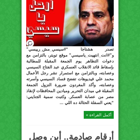
تصدر هشتاجا “#سيسي_مش_رييسي”
و”#انت_انتهيت_ياسيسي” موقع تويتر، بالتزامن مع
دعوات التظاهر يوم الجمعة المقبلة للمطالبة
بإسقاط قائد الانقلاب العسكري عبد الفتاح السيسي
وعصابته، وبالتزامن مع استمرار نشر رجل الأعمال
محمد علي فيديوهات تفضح فساد السيسي وأسرته
وعصابته، وأكد المغردون ضرورة النزول الجمعة
المقبلة في ميدان التحرير وميادين المحافظات لإنقاذ
مصر من عصابة العسكر. وكتبت سمية الجنايني:
“يعني السفلة الحثالة ده اللي ...
أكمل القراءة »
أرقام صادمة.. أين وصل