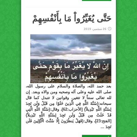
حَتَّى يُغَيِّرُواْ مَا بِأَنْفُسِهِمْ
26 سبتمبر، 2019
بعد حمد الله، والصلاة والسلام على رسول الله،
صلى الله عليه وعلى آله وصحبه ومن والاه وبعد. إن
لله تعالى سنناً لا تتغير، وقوانين لا تتبدل كما قال
سبحانه:{سُنَّةَ اللَّهِ فِي الَّذِينَ خَلَوْا مِن قَبْلُ وَلَن تَجِدَ
لِسُنَّةِ اللَّهِ تَبْدِيلاً} [الأحزاب:62]، وقال:{سُنَّةَ اللَّهِ الَّتِي
قَدْ خَلَتْ مِن قَبْلُ وَلَن تَجِدَ لِسُنَّةِ اللَّهِ تَبْدِيلاً}
[الفتح:23]، وقال:{فَهَلْ يَنظُرُونَ إِلَّا سُنَّتَ الْأَوَّلِينَ فَلَن
تَجِدَ ...