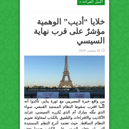
أكمل القراءة »
خلايا “أديب” الوهمية
مؤشرٌ على قرب نهاية
السيسي
26 سبتمبر، 2019
من واقع خبرة المصريين مع ثورة يناير، تأكدوا أنه
كُلّما اقترب سقوط النظام المستبد القمعي، سواء
الذي مثّله مبارك أم الذي يُكرره السيسي، تتزايد
الأكاذيب والافتراءات والتلفيق بالكذب لمحاولة تعويم
النظام الساقط. حيث تعتمد أذرع النظم المستبدة
التي لم تتعلم الدرس على الكذب حينما تجف