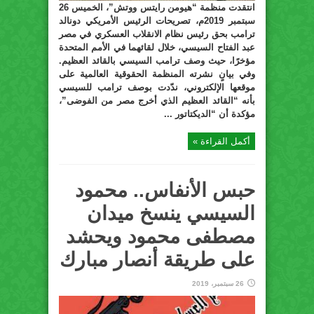
انتقدت منظمة “هيومن رايتس ووتش”، الخميس 26
سبتمبر 2019م، تصريحات الرئيس الأمريكي دونالد
ترامب بحق رئيس نظام الانقلاب العسكري في مصر
عبد الفتاح السيسي، خلال لقائهما في الأمم المتحدة
مؤخرًا، حيث وصف ترامب السيسي بالقائد العظيم.
وفي بيانٍ نشرته المنظمة الحقوقية العالمية على
موقعها الإلكتروني، ندّدت بوصف ترامب للسيسي
بأنه “القائد العظيم الذي أخرج مصر من الفوضى”،
مؤكدة أن “الديكتاتور ...
أكمل القراءة »
حبس الأنفاس.. محمود
السيسي ينسخ ميدان
مصطفى محمود ويحشد
على طريقة أنصار مبارك
26 سبتمبر، 2019