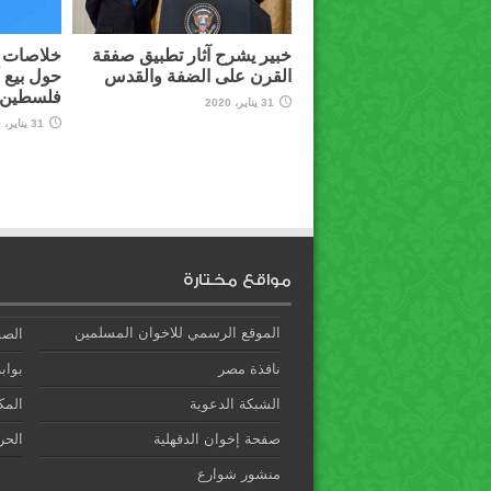
خبير يشرح آثار تطبيق صفقة
خلاصات م
القرن على الضفة والقدس
حول بيع 
فلسطين ل
31 يناير، 2020
31 يناير، 2020
مواقع مختارة
الموقع الرسمي للاخوان المسلمين
الصف
نافذة مصر
بوابة
الشبكة الدعوية
المك
صفحة إخوان الدقهلية
الحري
منشور شوارع