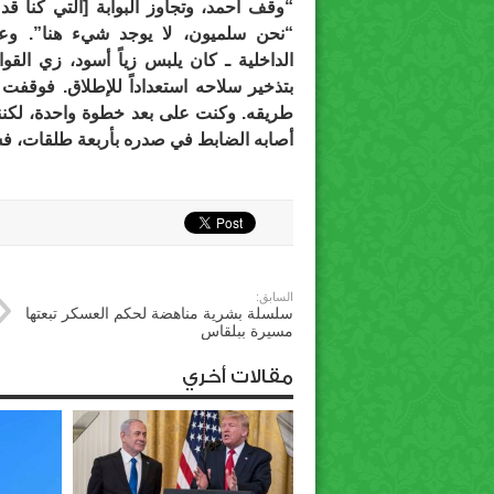
“وقف أحمد، وتجاوز البوابة [التي كنا قد أ
“نحن سلميون، لا يوجد شيء هنا”. وع
الداخلية ـ كان يلبس زياً أسود، زي القو
بتذخير سلاحه استعداداً للإطلاق. فوقفت
طريقه. وكنت على بعد خطوة واحدة، لكن
أصابه الضابط في صدره بأربعة طلقات، 
السابق:
سلسلة بشرية مناهضة لحكم العسكر تبعتها
مسيرة ببلقاس
مقالات أخري