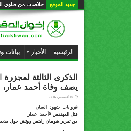
جديد الموقع
خلاصات من فتاوى الع
الرئيسية
الأخبار
بيانات و
يصف وفاة أحمد عمار، ال
10 أغسطس، 2016
#‏
روايات_شهود_العيان‬
قتل المهندس
‫#‏
أحمد_عمار‬
من تقرير هيومان رايتس ووتش حول مذبحة 