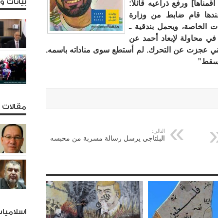
بيانات 
قمناها] ورفع ذراعيه قائلاً:
ندها قام ضابط من وزارة
ات الخاصة، ويحمل بندقية ـ
 في محاولة لإبعاد أحمد عن
ني عجزت عن التحرك. لم أستطع سوى مناداته باسمه.
فسقط”
مقالات و
التالي:
البلتاجي يرسل رسالة مسربة من محبسه
اسلاميا