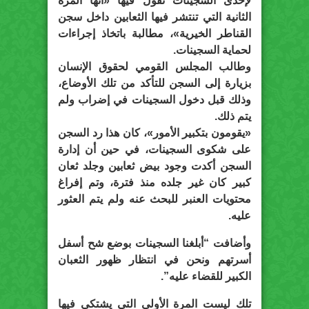
لإحدى السجينات تقول فيها «أنها المرة
الثانية التي تنتشر فيها الثعابين داخل سجن
القناطر الخيرية»، مطالبة باتخاذ إجراءات
لحماية السجينات.
وطالب المجلس القومي لحقوق الإنسان
بزيارة إلى السجن للتأكد من تلك الأوضاع،
وذلك قبل دخول السجينات في إضراب ولم
يتم ذلك.
«يقومون بتكبير الأمور»، كان هذا رد السجن
على شكوى السجينات، في حين أن إدارة
السجن أكدت وجود بيض ثعابين وجلد ثعان
كبير كان غير جلده منذ فترة، وتم إفراغ
محتويات العنبر للبحث عنه ولم يتم العثور
عليه.
وأضافت “أبلغنا السجينات بوضع شح أسفل
أسرتهم ونحن في انتظار ظهور الثعبان
الكبير للقضاء عليه”.
تلك ليست المرة الأولى التي يشتكي فيها