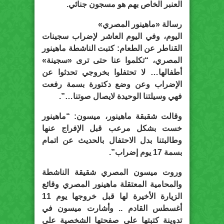
العنبر الخاص بهم هو مسجون جنائي.
رسالة «ماهينور المصري»
اليوم، وفي اليوم العاشر لإضراب سجينات
القناطر عن الطعام: كتبت الناشطة ماهينور
المصري، “تكلموا عنا حتى ترى «سجينة»
أطفالها… لا تحتفلوا بخروجي تحدثوا عن
الإضراب وعن وضع دكتورة بسمة رفعت
فهي وسيلتنا الوحيدة لايصال صوتنا…”.
وقالت شقبقة ماهينور، ميسون: “ماهينور
خست بشكل مرعب قبل الإفراج عنها
وطالبتنا بدل الاحتفال بالحديث عن اتمام
بسمة 17 يوم إضراب”.
وروت ميسون المصري شقيقة الناشطة
والمحامية المعتقلة ماهينور المصري وقائع
الزيارة الأخيرة لها قبل خروجها يوم 11
أغسطس القادم .. وأشارت ميسون في
تدوينة كتبتها على صفحتها الشخصية على