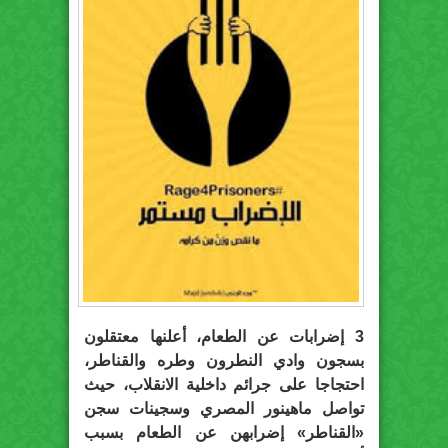
3 إضرابات عن الطعام، أعلنها معتقلون
بسجون وادي النطرون وطره والقناطر،
احتجاجا على جرائم داخلية الانقلاب، حيث
تواصل ماهينور المصري وسجينات سجن
«القناطر» إضرابهن عن الطعام بسبب