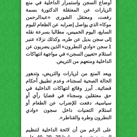
أوضاع السجن واستمرار الداخلية في منع
الزيارات عن المعتقلة الدكتورة بسمة
رفعت، ومعتقل الشورى «عبدالرحمن
موكا» الذي يواصل إضرابه عن الطعام لليوم
السابع، اليوم الخميس، مطالبا بسرعة نقله
إلى سجن بديل عن طره، وكذلك نزلاء عنبر
1 سجن «وادي النطرون» الذين يضربون عن
استلام «تعيين السجن» في مواجهة انتهاكات
الداخلية ومنعهم من التريض.
ويعد المنع من لزيارات والتريض، وتدهور
الحالة الصحية لسجناء، وعدم تطبيق أحكام
قضائية.. أبرز وقائع انتهاكات الداخلية في
حق معتقلين وسجناء في قضايا رأي أو
سياسية، دفعت للإضراب عن الطعام أو
استلام التعنيات داخل سجون «وادي
النطرون وطره والقناطر».
على الرغم من أن لائحة الداخلية لتنظيم