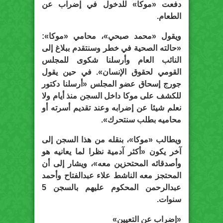
دفعت «موكا» للدخول في إضراب عن
الطعام.
ويقول «محمد صبحي»، محامي «موكا»:
«حالته الصحية في خطر وسنتقدم ببلاغ إلى
النائب العام وأرسلنا شكوى للمجلس
القومي لحقوق الإنسان». في حين يقول
جورج إسحاق عضو المجلس «أرسلنا دكتور
للكشف على موكا داخل السجن منذ أيام ولا
نعلم شيئا عن إضرابه وعند تقديم أسرته أو
محاميه بطلب سنتحرك».
ويطالب «موكا»، بنقله من هذا السجن إلى
آخر يكون «أكثر آدمية نظرا لما يعانيه هو
وأصدقائه المحتحزين معه»، ويشار إلى أن
المحتجز معه الناشط علاء عبدالفتاح وأحمد
عبدالرحمن المحكوم عليهم بالسجن 5
سنوات.
«إضراب عن التعيين»