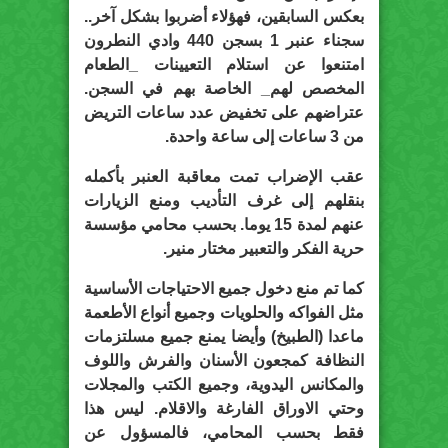
بعكس السابقين، فهؤلاء أضربوا بشكل آخر..
سجناء عنبر 1 بسجن 440 وادي النطرون
امتنعوا عن استلام التعيينات _الطعام
المخصص لهم_ الخاصة بهم في السجن.
عتراضهم على تخفيض عدد ساعات التريض
من 3 ساعات إلى ساعة واحدة.
عقب الإضراب تمت معاقبة العنبر بأكمله
بنقلهم إلى غرف التأديب ومنع الزيارات
عنهم لمدة 15 يوما. بحسب محامي مؤسسة
حرية الفكر والتعبير مختار منير.
كما تم منع دخول جميع الاحتياجات الأساسية
مثل الفواكه والحلويات وجميع أنواع الأطعمة
ماعدا (الطبيخ) وأيضا يمنع جميع مسلتزمات
النظافة كمجعون الأسنان والفرش واللوف
والمكانس اليدوية، وجميع الكتب والمجلات
وحتي الاوراق الفارغة والاقلام. ليس هذا
فقط بحسب المحامي، فالمسؤول عن