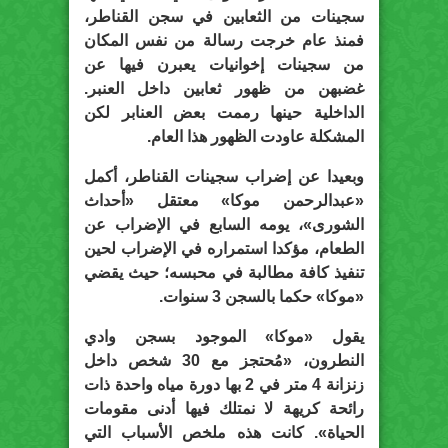
سجينات من الثعابين في سجن القناطر،
فمنذ عام خرجت رسالة من نفس المكان
من سجينات إخوانيات يعبرن فيها عن
غضبهن من ظهور ثعابين داخل العنبر.
الداخلية حينها رممت بعض العنابر لكن
المشكلة عاودت الظهور هذا العام.
وبعيدا عن إضراب سجينات القناطر، أكمل
«عبدالرحمن موكا» معتقل «أحداث
الشورى»، يومه السابع في الإضراب عن
الطعام، مؤكدا استمراره في الإضراب لحين
تنفيذ كافة مطالبة في محبسه؛ حيث يقضي
«موكا» حكما بالسجن 3 سنوات.
يقول «موكا» الموجود بسجن وادي
النطرون، «مُحتجز مع 30 شخص داخل
زنزانة 4 متر في 2 بها دورة مياه واحدة ذات
رائحة كريهة لا نمتلك فيها أدنى مقومات
الحياة». كانت هذه ملخص الأسباب التي