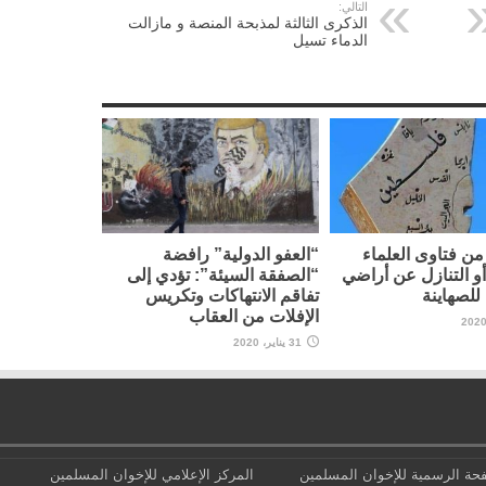
التالي:
الذكرى الثالثة لمذبحة المنصة و مازالت
الدماء تسيل
ن فتاوى العلماء
“العفو الدولية” رافضة
أو التنازل عن أراضي
“الصفقة السيئة”: تؤدي إلى
لصهاينة
تفاقم الانتهاكات وتكريس
الإفلات من العقاب
31 يناير، 2020
حة الرسمية للإخوان المسلمين
المركز الإعلامي للإخوان المسلمين