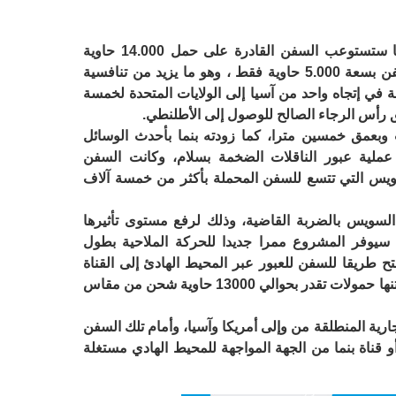
وأوضحت الصحيفة أن القناة بعد توسعتها ستستوعب السفن القادرة على حمل 14.000 حاوية
مقارنة بقدرة القناة حاليا وهي مرور السفن بسعة 5.000 حاوية فقط ، وهو ما يزيد من تنافسية
ة في إتجاه واحد من آسيا إلى الولايات المتحدة لخمسة
ق رأس الرجاء الصالح للوصول إلى الأطلنطي.
 وبعمق خمسين مترا، كما زودته بنما بأحدث الوسائل
تم عملية عبور الناقلات الضخمة بسلام، وكانت السفن
سويس التي تتسع للسفن المحملة بأكثر من خمسة آلاف
ة السويس بالضربة القاضية، وذلك لرفع مستوى تأثيرها
إذ سيوفر المشروع ممرا جديدا للحركة الملاحية بطول
ح طريقا للسفن للعبور عبر المحيط الهادئ إلى القناة
لأول مرة، وتتيح عبور السفن، التي على متنها حمولات تقدر بحوالي 13000 حاوية شحن من مقاس
ارية المنطلقة من وإلى أمريكا وآسيا، وأمام تلك السفن
و قناة بنما من الجهة المواجهة للمحيط الهادي مستغلة