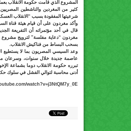
المشروع الذي قامت حكومة الانقلاب بعمل
كثير من المغردين والناشطين المصريين
شرعيتها المفقودة بسبب “الانقلاب العسكر
وأكد مغردون على أن قيام هيئة قناة الس
قال في أحد مؤتمراته أن التفريعة الجدي
مغردون “دعاية مفلسة” لترويج مشروع خسا
بسحب البساط من فناكيش الانقلاب.
وعد السيسي المصريون بما لا يستطيع الوف
عاصمة جديدة خلال سنوات، وسرعان ما 
تبرره حكومة الانقلاب دوما بشماعة الإخو
أدنى محاسبة لتوالي الفشل في سلوك حكو
youtube.com/watch?v=j3NtQM7y_0E