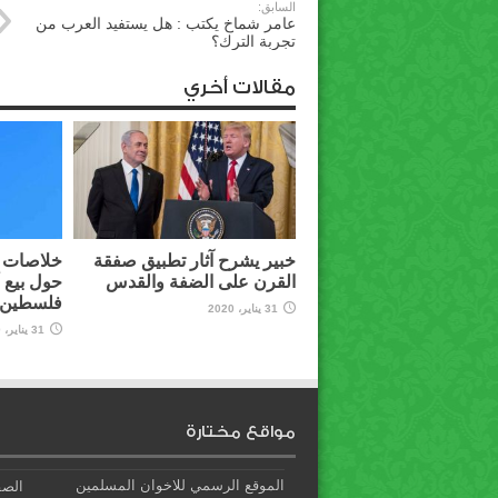
السابق:
عامر شماخ يكتب : هل يستفيد العرب من
تجربة الترك؟
مقالات أخري
خبير يشرح آثار تطبيق صفقة
خلاصات م
القرن على الضفة والقدس
حول بيع 
فلسطين ل
31 يناير، 2020
31 يناير، 2020
مواقع مختارة
الموقع الرسمي للاخوان المسلمين
الصف