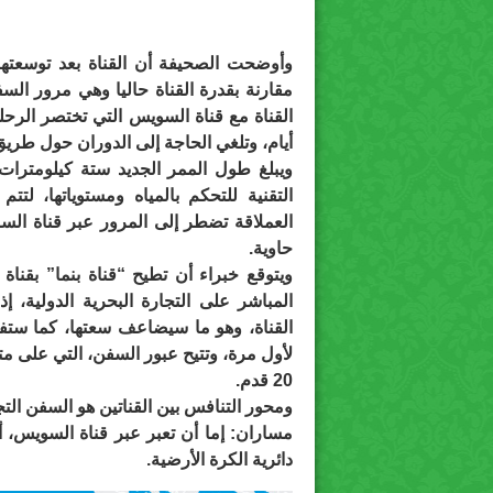
القناة مع قناة السويس التي تختصر الرحل
أيام، وتلغي الحاجة إلى الدوران حول طري
ويبلغ طول الممر الجديد ستة كيلومترات
التقنية للتحكم بالمياه ومستوياتها، لت
العملاقة تضطر إلى المرور عبر قناة ال
حاوية.
ويتوقع خبراء أن تطيح “قناة بنما” بقنا
المباشر على التجارة البحرية الدولية، 
القناة، وهو ما سيضاعف سعتها، كما ستفت
20 قدم.
ومحور التنافس بين القناتين هو السفن التج
مساران: إما أن تعبر عبر قناة السويس، أ
دائرية الكرة الأرضية.