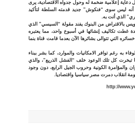
 دعاية إعلامية ضخمة له وحول جدواه الاقتصادية، يرى
 أنه ليس سوى “فنكوش” جديد قدمته السلطة لتأكيد
ي” الذي أتت به.
ويس بالاقتراض من البنوك يفند مقولة “السيسي” الذي
دة غطت تكاليف إنشائها في أسبوع واحد، مما يعتبره
ئره التي تتوالى بشائرها الآن بعدما قامت قناة بنما
اء به رغم توافر الامكانيات والموارد، كما بشر ببناء
تبخرت كل تلك الوعود خلف “الفشل الذريع”، والذي
ان والمؤامرة الكونية وحروب الجيل الرابع، دون وجود
مة انقلاب دمرت مصر سياسيا واقتصاديا.
http://www.