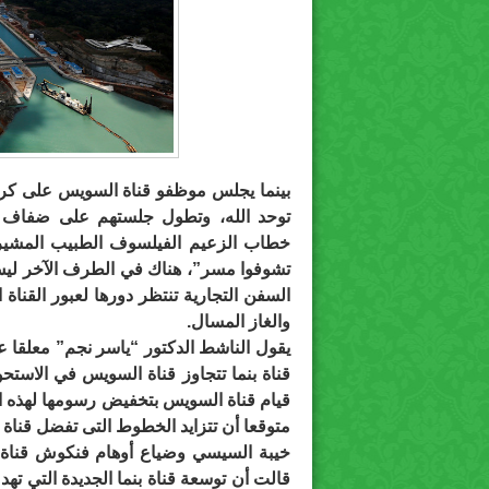
بينما يجلس موظفو قناة السويس على كرا
توحد الله، وتطول جلستهم على ضفاف ت
خطاب الزعيم الفيلسوف الطبيب المشير ع
تشوفوا مسر”، هناك في الطرف الآخر ليس 
السفن التجارية تنتظر دورها لعبور القناة
والغاز المسال.
يقول الناشط الدكتور “ياسر نجم” معلقا على
قناة بنما تتجاوز قناة السويس في الاستحو
قيام قناة السويس بتخفيض رسومها لهذه ا
متوقعا أن تتزايد الخطوط التى تفضل قناة 
خيبة السيسي وضياع أوهام فنكوش قناة 
قالت أن توسعة قناة بنما الجديدة التي ت