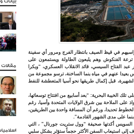
بيانات 
سيهم في قيظ الصيف بانتظار الفرج ومرور أي سفينة
رعة الفنكوش وهم يلبعون الطاولة ويستمعون على
مقالات و
بد الفتاح السيسي، قائد الانقلاب العسكري، “وبكرا
بعيدا عنهم في مياه بنما الساخنة، ترسو مجموعة من
 الشهيرة، قبل إكمال طريقها نحو آسيا المتعطشة للنفط
 تلك الخيبة البحرية: “بعد أسابيع من افتتاح توسعاتها،
اذ على الملاحة بين شرق الولايات المتحدة وأسيا، رغم
لخطوط تحديدا، ورغم أن المسافة واحدة بين الطريقين،
بنما على مدى الشهور القادمة”.
السويس أكدتها صحيفة “وول ستريت جورنال” ، التي
اسلاميا
هدف إلى استيعاب السفن الأكثر حجماً ستؤثر بشكل سلبي