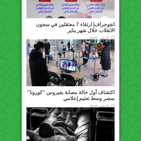
انفوجراف| ارتقاء 7 معتقلين في سجون
الانقلاب خلال شهر يناير
31 يناير، 2020
اكتشاف أول حالة مصابة بفيروس “كورونا”
بمصر وسط تعتيم إعلامي
26 يناير، 2020