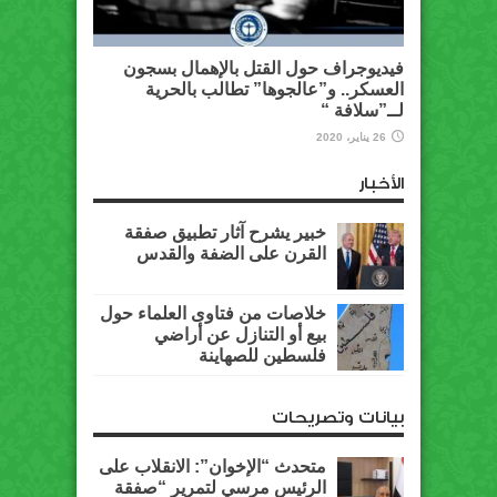
فيديوجراف حول القتل بالإهمال بسجون
العسكر.. و”عالجوها” تطالب بالحرية
لــ”سلافة “
26 يناير، 2020
الأخبار
خبير يشرح آثار تطبيق صفقة
القرن على الضفة والقدس
خلاصات من فتاوى العلماء حول
بيع أو التنازل عن أراضي
فلسطين للصهاينة
بيانات وتصريحات
متحدث “الإخوان”: الانقلاب على
الرئيس مرسي لتمرير “صفقة