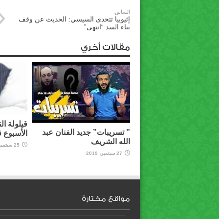
السابق:
إثيوبيا تتحدى السيسي: الحديث عن وقف
بناء السد “انتهى”
مقالات أخري
قيلولة ال
” تسريبات” جديد الفنان عبد
الأسبوع 
الله الشريف
25 سبتمبر، 2019
27 سبتمبر، 2019
مواقع مختارة