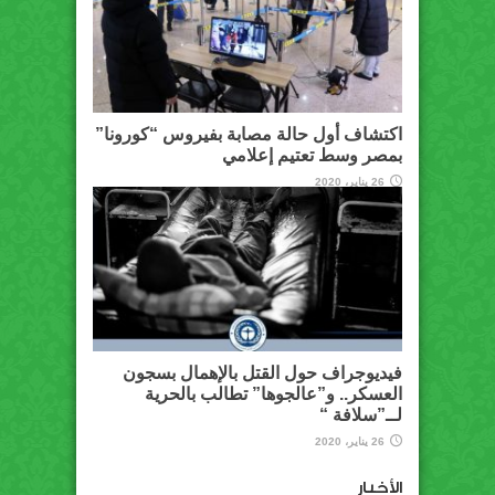
اكتشاف أول حالة مصابة بفيروس “كورونا”
بمصر وسط تعتيم إعلامي
26 يناير، 2020
فيديوجراف حول القتل بالإهمال بسجون
العسكر.. و”عالجوها” تطالب بالحرية
لــ”سلافة “
26 يناير، 2020
الأخبار