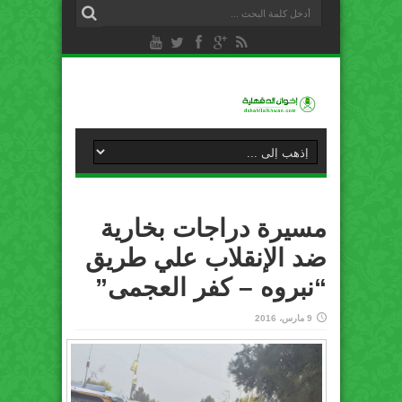
مسيرة دراجات بخارية
ضد الإنقلاب علي طريق
“نبروه – كفر العجمى”
9 مارس، 2016