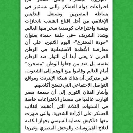
اختراعات دولة العسكر والتى تستثمر فى
بساطة المصريين وتستغل التدليس
الإعلامي من أجل اقناع الشعب بانجازات
وهمية واختراعات كوميدية سخر منها العالم.
وشدد الشريف –فى حلقة جديدة بعنوان
“حودة المخترع”- اليوم الاثنين، على أن
معارضة الأنظمة الاستبدادية في الوطن
العربي لا يعني أبدا أن الثوار ضد الوطن
نفسه، بل ضد من جعلوا الوطن “مسخرة”
أمام العالم وقاموا ببيع الوهم إلى الشعوب،
غير مدركين أن هناك شبكة الإنترنت ومواقع
التواصل الاجتماعي التي تفضح أكاذيبهم.
وأشار الفنان الثوري إلى أن سمعة مصر
انهارت عالميا فى مضمار الاختراعات خاصة
فى السنوات الثلاث التى أعقبت انقلاب
العسكر على الإرادة الشعبية، والتى ظهرت
معها فناكيش عصابة السيسي بجهاز الكفتة
لعلاج الفيروسات والوحش المصري وغيرها