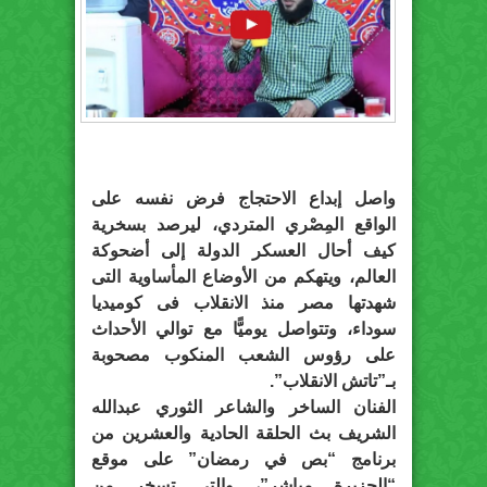
واصل إبداع الاحتجاج فرض نفسه على
الواقع المِصْري المتردي، ليرصد بسخرية
كيف أحال العسكر الدولة إلى أضحوكة
العالم، ويتهكم من الأوضاع المأساوية التى
شهدتها مصر منذ الانقلاب فى كوميديا
سوداء، وتتواصل يوميًّا مع توالي الأحداث
على رؤوس الشعب المنكوب مصحوبة
بـ”تاتش الانقلاب”.
الفنان الساخر والشاعر الثوري عبدالله
الشريف بث الحلقة الحادية والعشرين من
برنامج “بص في رمضان” على موقع
“الجزيرة مباشر”، والتى تسخر من