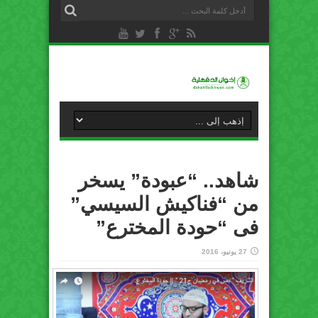
شاهد.. “عبودة” يسخر
من “فناكيش السيسي”
فى “حودة المخترع”
27 يونيو، 2016