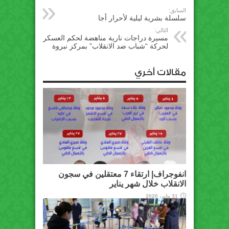
السابق:
سلسلة بشرية ليلية لأحرار أجا
التالي:
مسيرة دراجات نارية مناهضة لحكم العسكر
لحركة “شباب ضد الانقلاب” بمركز نبروة
مقالات أخري
انفوجراف| ارتقاء 7 معتقلين في سجون
الانقلاب خلال شهر يناير
31 يناير، 2020