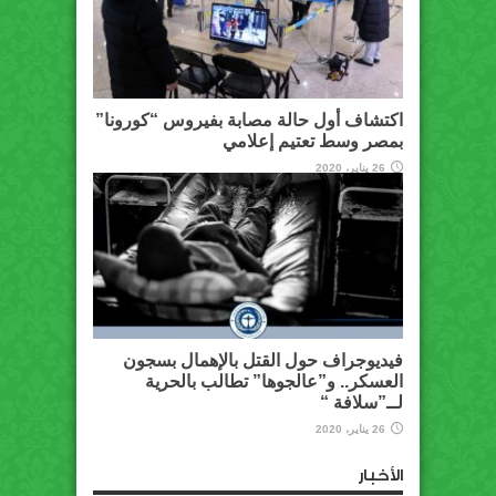
اكتشاف أول حالة مصابة بفيروس “كورونا”
بمصر وسط تعتيم إعلامي
26 يناير، 2020
فيديوجراف حول القتل بالإهمال بسجون
العسكر.. و”عالجوها” تطالب بالحرية
لــ”سلافة “
26 يناير، 2020
الأخبار