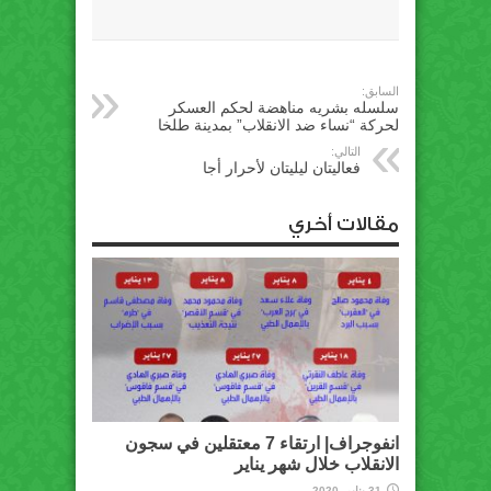
السابق:
سلسله بشريه مناهضة لحكم العسكر
لحركة “نساء ضد الانقلاب” بمدينة طلخا
التالي:
فعاليتان ليليتان لأحرار أجا
مقالات أخري
انفوجراف| ارتقاء 7 معتقلين في سجون
الانقلاب خلال شهر يناير
31 يناير، 2020