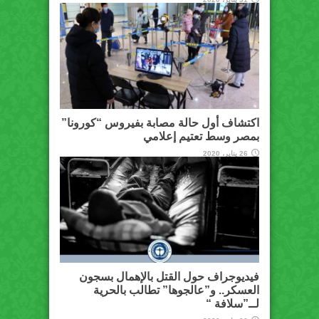
اكتشاف أول حالة مصابة بفيروس “كورونا”
بمصر وسط تعتيم إعلامي
26 يناير، 2020
فيديوجراف حول القتل بالإهمال بسجون
العسكر.. و”عالجوها” تطالب بالحرية
لــ”سلافة “