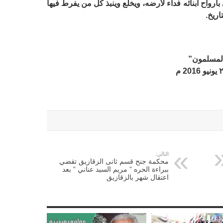
واح أبنائه فداء لأرضه، ويخلع وينبذ كل من يفرط فيها
اريخ.
المسلمون”
التالي:
محكمة جنح قسم ثانى الزقازيق تقضي
ببراءة الحره ” مريم السيد عناني ” بعد
اعتقال شهر بالزقازيق