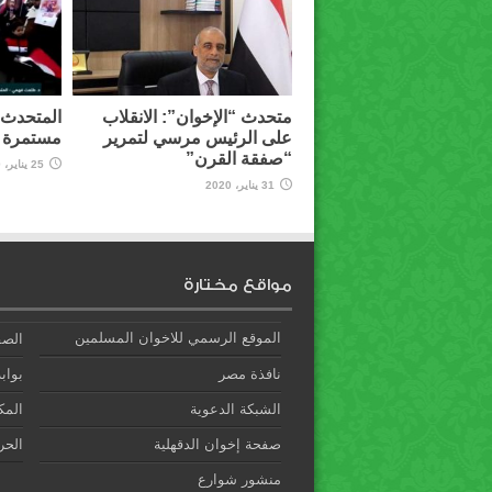
متحدث “الإخوان”: الانقلاب
المتحدث ب
على الرئيس مرسي لتمرير
مستمرة و
“صفقة القرن”
25 يناير، 2020
31 يناير، 2020
مواقع مختارة
الموقع الرسمي للاخوان المسلمين
الصف
نافذة مصر
بوابة
الشبكة الدعوية
المك
صفحة إخوان الدقهلية
الحري
منشور شوارع