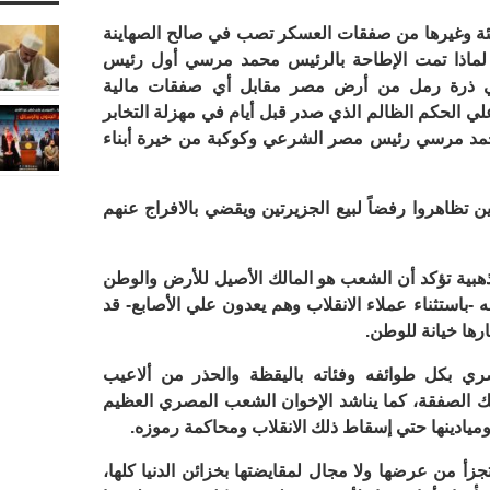
نيئة وغيرها من صفقات العسكر تصب في صالح الصهاينة
اذا تمت الإطاحة بالرئيس محمد مرسي أول رئيس
في ذرة رمل من أرض مصر مقابل أي صفقات مالية
ي الحكم الظالم الذي صدر قبل أيام في مهزلة التخابر
مد مرسي رئيس مصر الشرعي وكوكبة من خيرة أبناء
 تظاهروا رفضاً لبيع الجزيرتين ويقضي بالافراج عنهم
لذهبية تؤكد أن الشعب هو المالك الأصيل للأرض والوطن
-باستثناء عملاء الانقلاب وهم يعدون علي الأصابع- قد
رها خيانة للوطن.
ري بكل طوائفه وفئاته باليقظة والحذر من ألاعيب
تلك الصفقة، كما يناشد الإخوان الشعب المصري العظيم
ميادينها حتي إسقاط ذلك الانقلاب ومحاكمة رموزه.
أ من عرضها ولا مجال لمقايضتها بخزائن الدنيا كلها،