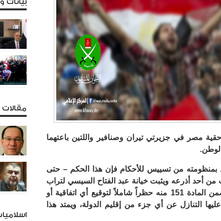
بيانات 
مقالات و
قية مصر في جزيرتي تيران وصنافير واللتين باعتهما
لوطن.
 بمنظومته من تسييس للأحكام فإن هذا الحكم – حتى
 من أحد أذرعه ويثبت خيانة عبد الفتاح السيسي لتراب
الوطن وللدستور الانقلابي ذاته والذي تتضمن المادة 151 منه حظراً شاملاً لتوقيع أي اتفاقية أو
ليها التنازل عن أي جزء من إقليم الدولة، ويمتد هذا
اسلاميا