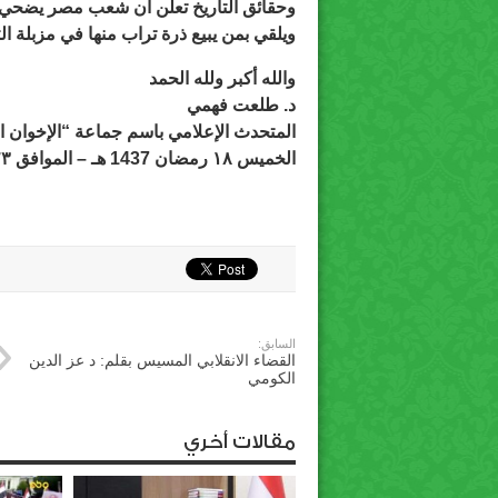
وحقائق التاريخ تعلن أن شعب مصر يضحي بأر
ويلقي بمن يبيع ذرة تراب منها في مزبلة الت
والله أكبر ولله الحمد
د. طلعت فهمي
المتحدث الإعلامي باسم جماعة “الإخوان 
الخميس ١٨ رمضان 1437 هـ – الموافق ٢٣ يونيو 2016 م
السابق:
القضاء الانقلابي المسيس بقلم: د عز الدين
الكومي
مقالات أخري