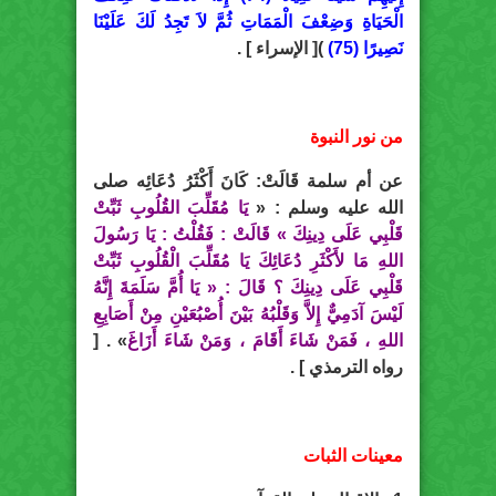
الْحَيَاةِ وَضِعْفَ الْمَمَاتِ ثُمَّ لاَ تَجِدُ لَكَ عَلَيْنَا
نَصِيرًا (75)
)[ الإسراء ] .
من نور النبوة
عن أم سلمة قَالَتْ: كَانَ أَكْثَرُ دُعَائِه صلى
الله عليه وسلم : «
يَا مُقَلِّبَ القُلُوبِ ثَبِّتْ
قَلْبِي عَلَى دِينِكَ » قَالَتْ : فَقُلْتُ : يَا رَسُولَ
اللهِ مَا لأَكْثَرِ دُعَائِكَ يَا مُقَلِّبَ الْقُلُوبِ ثَبِّتْ
قَلْبِي عَلَى دِينِكَ ؟ قَالَ : « يَا أُمَّ سَلَمَةَ إِنَّهُ
لَيْسَ آدَمِيٌّ إِلاَّ وَقَلْبُهُ بَيْنَ أُصْبُعَيْنِ مِنْ أَصَابِعِ
اللهِ ، فَمَنْ شَاءَ أَقَامَ ، وَمَنْ شَاءَ أَزَاغَ
» . [
رواه الترمذي ] .
معينات الثبات