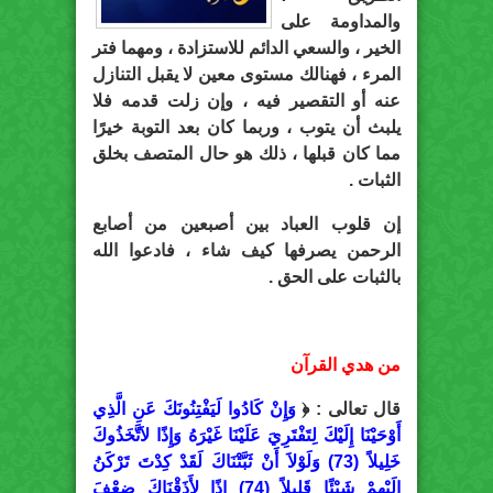
والمداومة على
الخير ، والسعي الدائم للاستزادة ، ومهما فتر
المرء ، فهنالك مستوى معين لا يقبل التنازل
عنه أو التقصير فيه ، وإن زلت قدمه فلا
يلبث أن يتوب ، وربما كان بعد التوبة خيرًا
مما كان قبلها ، ذلك هو حال المتصف بخلق
الثبات .
إن قلوب العباد بين أصبعين من أصابع
الرحمن يصرفها كيف شاء ، فادعوا الله
بالثبات على الحق .
من هدي القرآن
قال تعالى : ﴿
وَإِنْ كَادُوا لَيَفْتِنُونَكَ عَنِ الَّذِي
أَوْحَيْنَا إِلَيْكَ لِتَفْتَرِيَ عَلَيْنَا غَيْرَهُ وَإِذًا لاَتَّخَذُوكَ
خَلِيلاً (73) وَلَوْلاَ أَنْ ثَبَّتْنَاكَ لَقَدْ كِدْتَ تَرْكَنُ
إِلَيْهِمْ شَيْئًا قَلِيلاً (74) إِذًا لأَذَقْنَاكَ ضِعْفَ