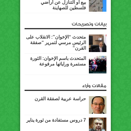
بيع أو التنازل عن أراضي
فلسطين للصهاينة
بيانات وتصريحات
متحدث “الإخوان”: الانقلاب على
الرئيس مرسي لتمرير “صفقة
القرن”
المتحدث باسم الإخوان: الثورة
مستمرة وراياتها مرفوعة
مقالات وآراء
حراسة عربية لصفقة القرن
7 دروس مستفادة من ثورة يناير