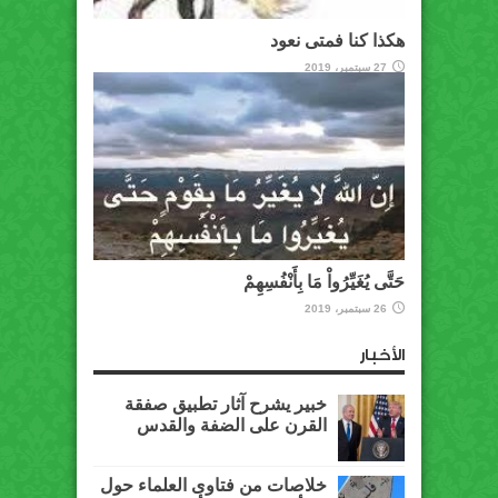
هكذا كنا فمتى نعود
27 سبتمبر، 2019
حَتَّى يُغَيِّرُواْ مَا بِأَنْفُسِهِمْ
26 سبتمبر، 2019
الأخبار
خبير يشرح آثار تطبيق صفقة
القرن على الضفة والقدس
خلاصات من فتاوى العلماء حول