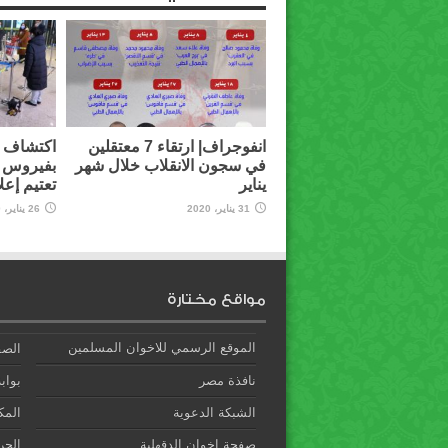
انفوجراف| ارتقاء 7 معتقلين
اكتشاف أ
في سجون الانقلاب خلال شهر
بفيروس 
يناير
تعتيم إعل
31 يناير، 2020
26 يناير، 2020
مواقع مختارة
الموقع الرسمي للاخوان المسلمين
الصف
نافذة مصر
بوابة
الشبكة الدعوية
المك
صفحة إخوان الدقهلية
الحري