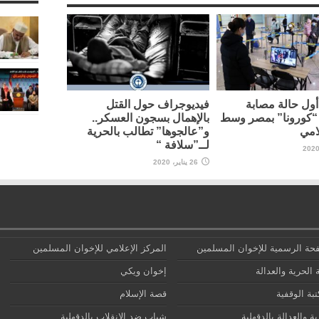
ول حالة مصابة
فيديوجراف حول القتل
“كورونا” بمصر وسط
بالإهمال بسجون العسكر..
امي
و”عالجوها” تطالب بالحرية
لــ”سلافة “
26 يناير، 2020
حة الرسمية للإخوان المسلمين
المركز الإعلامي للإخوان المسلمين
 الحرية والعدالة
إخوان ويكي
تبة الوقفية
قصة الإسلام
ة والعدالة بالدقهلية
شباب ضد الانقلاب بالدقهلية