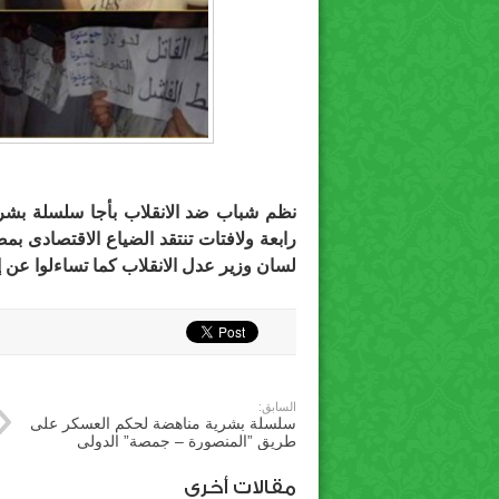
نظم شباب ضد الانقلاب بأجا سلسلة بشرية
رابعة ولافتات تنتقد الضياع الاقتصادى 
لسان وزير عدل الانقلاب كما تساءلوا عن
السابق:
سلسلة بشرية مناهضة لحكم العسكر على
طريق ‫”‏المنصورة‬ – ‫‏جمصة‬” الدولى
مقالات أخري