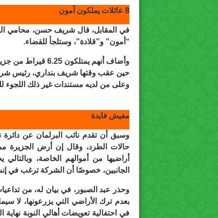
8 عائلات يملكون آمون
“أمون” و”قلادة”، وستلجأ للقضاء.
حين عقب وقتها شريف بنداري، رئيس شركة إ
وعلى من لديه مستندات غير ذلك اللجوء لل
مفيش فايدة
وسبق أن تقدم نائب البرلمان عن دائرة ن
حالات الطرد، وقال إن أرض الجزيرة مم
أراضيها من أموالهم الخاصة، وبالتالي
الجانبين، خصوصًا أن الشركة ترغب في إن
وحذر عبد الصبور، في بيان له، من تداعيا
بعدم ترك الأراضي التي يزرعونها، لا سيم
في احتفالية تعويضات أهالي النوبة نهاية ا