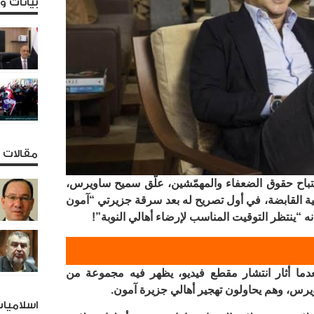
بيانات 
مقالات و
تباح حقوق الضعفاء والمهمّشين، علّق سميح ساويرس،
 القابضة، في أول تصريح له بعد سرقة جزيرتي “آمون
ه “ينتظر التوقيت المناسب لإرضاء أهالي النوبة”!
عدما أثار انتشار مقطع فيديو، يظهر فيه مجموعة من
يرس، وهم يحاولون تهجير أهالي جزيرة آمون.
اسلاميا