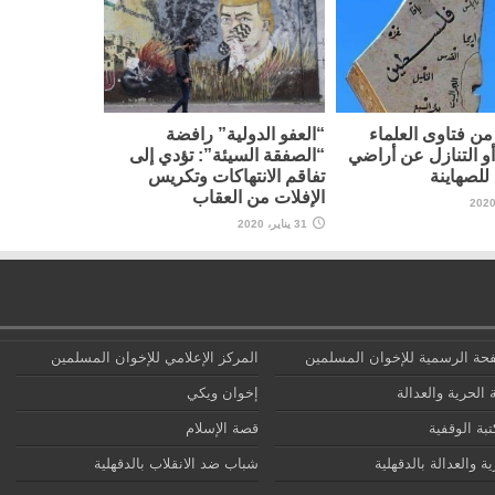
ن فتاوى العلماء
“العفو الدولية” رافضة
أو التنازل عن أراضي
“الصفقة السيئة”: تؤدي إلى
لصهاينة
تفاقم الانتهاكات وتكريس
الإفلات من العقاب
31 يناير، 2020
حة الرسمية للإخوان المسلمين
المركز الإعلامي للإخوان المسلمين
 الحرية والعدالة
إخوان ويكي
تبة الوقفية
قصة الإسلام
ة والعدالة بالدقهلية
شباب ضد الانقلاب بالدقهلية