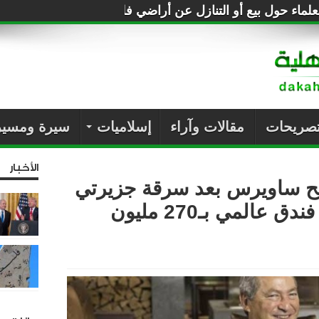
لماء حول بيع أو التنازل عن أراضي فلسطين للصهاينة
تصريحات
مقالات وآراء
إسلاميات
سيرة ومسير
الأخبار
ح ساويرس بعد سرقة جزيرتي
“آمون وقلادة”.. تدشين فندق عالمي بـ270 مليون