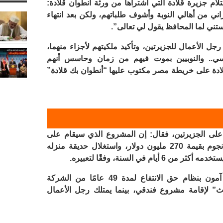
ام جزيرة قلادة التي اشتراها من ورثة أنطوان قلادة:
 من أهالي النوبة وأشوف طلباتهم، ولكن بعد انتهاء
تني لما المحافظ يقول لي تعالى”.
جل الأعمال للجزيرتين، وتأكيد ملكيتهم لأجزاء منهما،
ي.. والنوبيين بموت فيهم من زمان وحاسس أنهم
دة على خريطة مصر مكتوب عليها “أنطوان بك قلادة”
على الجزيرتين، فقال: إن المشروع الذي سيقام على
جزيرة أمون يتضمن إقامة فندق خمس نجوم بقيمة 270 مليون دولار، واستغلال حديقة منزله
م في السنة، وفقًا لتعبيره.
وحصلت أوراسكوم للتنمية على جزيرة آمون بنظام حق الانتفاع لمدة 49 عامًا من الشركة
وث” لإقامة مشروع فندقي، بينما يمتلك رجل الأعمال