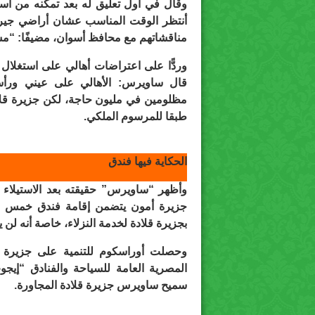
وقال في أول تعليق له بعد تمكنه من استل
أنتظر الوقت المناسب عشان أراضي جيراني
مناقشاتهم مع محافظ أسوان، مضيفًا: “مس
وردًّا على اعتراضات أهالي على استغلال ر
قال ساويرس: الأهالي على عيني ورأس
مظلومين في مليون حاجة، لكن جزيرة قلا
طبقا للمرسوم الملكي.
الحكاية فيها فندق
وأظهر “ساويرس” حقيقته بعد الاستيلاء 
بجزيرة قلادة لخدمة النزلاء، خاصة أنه لن يستخدمه أكثر من 6 أيا
المصرية العامة للسياحة والفنادق “إيج
سميح ساويرس جزيرة قلادة المجاورة.