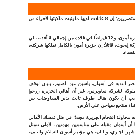
في المقابل، قال شريف حسن، محامي المتضررين: إن 8 عائلات لديها ما يثبت ملكيتها لأجزاء من
وأضاف أنهم يمتلكون 6.25 قيراط من جزيرة أمون، و12 قيراطًا في قلادة من إجمالي 4 أفدنة، في
يجوث، قائلاً: إن جزيرة أمون بالكامل تملكها شركته،
قضاء.
صر النوبة في أسوان، ياسين عبد الصبور، ببيان لوقف
لوكة لشركة ساويرس، غير أن أهالي الجزيرة زرعوا
 يجب أن يكون هناك طرف ثالث يدير المفاوضات بين
شاء منتجع سياحي على الأرض.
ت محاولة اقتحام الجزيرة مجددًا في ظل تمسك الأهالي
ا أن أسوان مقبلة على مناسبتين مهمتين؛ الأولى تتمثل
لشهر الجاري، والثانية هي مؤتمر أسوان للسلام والتنمية