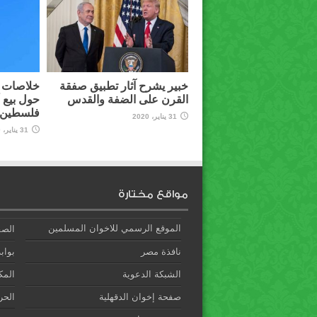
خبير يشرح آثار تطبيق صفقة
خلاصات م
القرن على الضفة والقدس
حول بيع 
فلسطين ل
31 يناير، 2020
31 يناير، 2020
مواقع مختارة
الموقع الرسمي للاخوان المسلمين
الصف
نافذة مصر
بوابة
الشبكة الدعوية
المك
صفحة إخوان الدقهلية
الحري