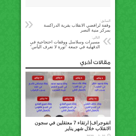
السابق:
وقفة لرافضي الانقلاب بقرية ‫‏الدراكسة‬
بمركز منية النصر
التالي:
مسيرات وسلاسل ووقفات احتجاجية في
الدقهلية في جمعة “ثورة لا تعرف اليأس”
مقالات أخري
انفوجراف| ارتقاء 7 معتقلين في سجون
الانقلاب خلال شهر يناير
31 يناير، 2020