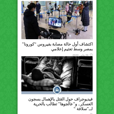
اكتشاف أول حالة مصابة بفيروس “كورونا”
بمصر وسط تعتيم إعلامي
26 يناير، 2020
فيديوجراف حول القتل بالإهمال بسجون
العسكر.. و”عالجوها” تطالب بالحرية
لــ”سلافة “