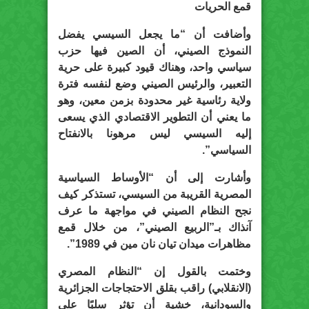
قمع الحريات
وأضافت أن “ما يجعل السيسي يفضل
النموذج الصيني، أن الصين فيها حزب
سياسي واحد، وهناك قيود كبيرة على حرية
التعبير، والرئيس الصيني وضع لنفسه فترة
ولاية رئاسية غير محدودة بزمن معين، وهو
ما يعني أن التطوير الاقتصادي الذي يسعى
إليه السيسي ليس مرهونا بالانفتاح
السياسي”.
وأشارت إلى أن “الأوساط السياسية
المصرية القريبة من السيسي، تستذكر كيف
نجح النظام الصيني في مواجهة ما عرف
آنذاك بـ”الربيع الصيني”، من خلال قمع
مظاهرات ميدان تيان نان مين في 1989”.
وختمت بالقول إن “النظام المصري
(الانقلابي) راقب بقلق الاحتجاجات الجزائرية
والسودانية، خشية أن تؤثر سلبًا على