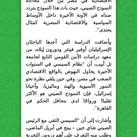
الاقتصادية في مصر من خلال محاكاة
النموذج الصيني، حيث بات هذا النموذج يتردد
صداه في الآونة الأخيرة داخل الأوساط
السياسية والاقتصادية المصرية كمثال
يحتذى”.
وأضافت الدراسة التي أعدها الباحثان
الإسرائيليان أوفير فينتر ودورون إيلاه، من
معهد دراسات الأمن القومي التابع لجامعة
تل أبيب، أن “نظام السيسي في السنوات
الأخيرة يحاول النهوض بالواقع الاقتصادي
الصعب في مصر، وفي حين يلقي نظرة نحو
النمور الآسيوية والهند وماليزيا، وأحيانا
إسرائيل، فإن النموذج الصيني هو الأكثر
تقليدًا ورواجًا لدى محافل الحكم في
القاهرة”.
وأشارت إلى أن “السيسي التقى مع الرئيس
الصيني شاي جين – بينج في أبريل الماضي،
وطلب منه التعرف على أهم دروس التجربة