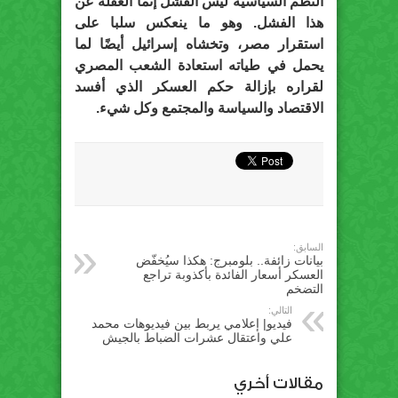
النظم السياسية ليس الفشل إنما الغفلة عن
هذا الفشل. وهو ما ينعكس سلبا على
استقرار مصر، وتخشاه إسرائيل أيضًا لما
يحمل في طياته استعادة الشعب المصري
لقراره بإزالة حكم العسكر الذي أفسد
الاقتصاد والسياسة والمجتمع وكل شيء.
السابق:
بيانات زائفة.. بلومبرج: هكذا سيُخفّض
العسكر أسعار الفائدة بأكذوبة تراجع
التضخم
التالي:
فيديو| إعلامي يربط بين فيديوهات محمد
علي واعتقال عشرات الضباط بالجيش
مقالات أخري