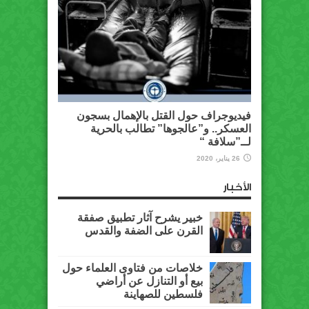
فيديوجراف حول القتل بالإهمال بسجون
العسكر.. و”عالجوها” تطالب بالحرية
لــ”سلافة “
26 يناير، 2020
الأخبار
خبير يشرح آثار تطبيق صفقة
القرن على الضفة والقدس
خلاصات من فتاوى العلماء حول
بيع أو التنازل عن أراضي
فلسطين للصهاينة