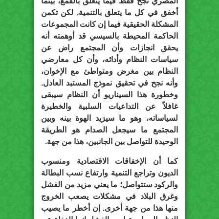
المصري نجح فقط فيما يتعلق بالقمع، بينما
أخفق في كل ما يتعلق بالتنمية. لكن تكمن
المشكلة الحقيقية فيما إن كانت المجموعات
الحاكمة المحيطة بالسيسي قد أوهمته أنه
يحقق انجازات وأن المجتمع راض عن
سياسات النظام وأدائه، وأن كل معارضي
النظام بين مغرض ومتواطئ مع الإخوان،
وأنه نجح في تحقيق نموذج المستبد العادل.
وخطورة هذا السيناريو أن النظام سيبقى
غافلاً عن التداعيات السلبية والخطيرة
لسياساته، وهو ما سيزيد الهوة بينه وبين
المجتمع ما سيجعل الصدام هو الطريقة
الوحيدة للتواصل بين الجانبين، هذا من جهة.
كما أن الإخفاقات الاقتصادية ومنسوب
الديون وتراجع التنمية وارتفاع نسب البطالة
والركود ستتواصل؛ ما يعني مزيد من الفشل
وغرق البلاد في مشكلات يصعب الخروج
منها هذا من جهة أخرى. إن أخطر ما يصيب