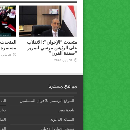
متحدث “الإخوان”: الانقلاب
المتحدث ب
على الرئيس مرسي لتمرير
مستمرة و
“صفقة القرن”
25 يناير، 2020
31 يناير، 2020
مواقع مختارة
الموقع الرسمي للاخوان المسلمين
الصف
نافذة مصر
بوابة
الشبكة الدعوية
المك
صفحة إخوان الدقهلية
الحري