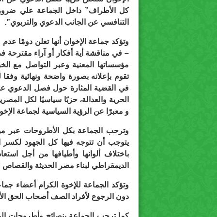
كل الأطراف” داخل الجماعة علي ضرور
التنافسي عن الجانب الدعوي والتربوي”.
وتؤكد جماعة الإخوان أنها تعلن دومًا عدم 
– في مناقشة أية أفكار أو آراء مقترحة في
مؤسساتها المعنية وعبر التواصل مع الخب
تقوم بإعلانه بصورة واضحة ونهائية وفقا 
في القضية المثارة حول فصل الدعوي ع
الحرية والعدالة، حزبًا سياسيًا لكل المصر
و معبرًا عن الرؤية السياسية لجماعة الإخ
وترحب الجماعة بكل الأطروحات عبر مؤسسا
يتوجب أن تتوجه فيها كل الجهود لكسر ال
باختلاف ألوانها وأطيافها من أجل استعا
الديمقراطي لبناء مصر الحديثة والقصاص ل
وتؤكد الجماعة للإخوة الكرام أعضاء جماع
دون الرجوع لأفراد الصف أصحاب الحق الأص
كما ترحب الجماعة بنصائح وأطروحات الم