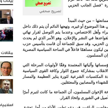
بيانات 
ة “فصل الجانب الحزبي
تصريح صحفي
ممانعتها – من حيث المبدأ
 هذا الموضوع أو غيره، ونهجها الدائم أن يتم ذلك داخل
راء وأهل الاختصاص، وعندما يتم التوصل لقرار نهائي
لقواعدها في النشر والإعلان، وهو الأمر الذي لم يحدث
ن الحزبي، وقد سبق للجماعة أن قامت بتأسيس حزب
يين ليكون مساهمًا فاعلاً في الساحة السياسية المصرية
مقالات و
وان المسلمون.
تها وآلياتها المعتمدة وفقًا لأولويات المرحلة التي
انقلاب بمشاركة جموع الثوار وكافة القوى السياسية
دة المكتسبات الشرعية لثورة يناير العظيمة والمسار
لشهداء والمصابين والمعتقلين.
ة الإخوان المسلمون، أن الجماعة ما كانت لتبرم أمرًا
يل في الشورى واتخاذ القرار.
اسلاميا
خلصين الراغبين في دعم تطوير الأداء من أجل تحقيق