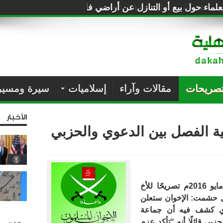
لماء حول بيع أو التنازل عن أراضي فلسطين للصهاينة
تصريحات
مقالات وآراء
إسلاميات
سيرة ومسير
الأخبار
الفصل بين الدعوي والحزبي
نشرت وكالة الأناضول يوم الأربعاء 18 مايو 2016م تصريحًا للأخ
 حشمت: الإخوان ستعلن
ذي كشف فيه أن جماعة
بي قائلًا أنه “تأكد عزم