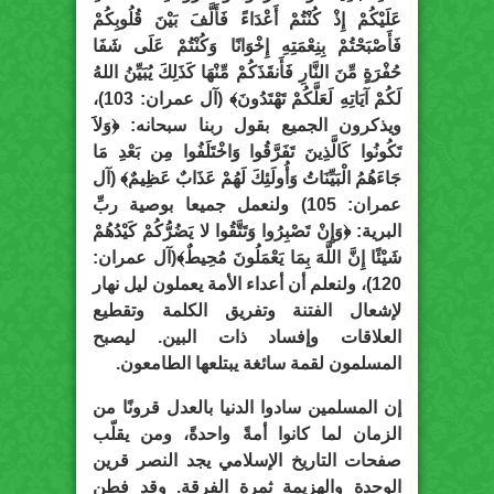
عَلَيْكُمْ إِذْ كُنْتُمْ أَعْدَاءً فَأَلَّفَ بَيْنَ قُلُوبِكُمْ
فَأَصْبَحْتُمْ بِنِعْمَتِهِ إِخْوَانًا وَكُنْتُمْ عَلَى شَفَا
حُفْرَةٍ مِّنَ النَّارِ فَأَنقَذَكُمْ مِّنْهَا كَذَلِكَ يُبَيِّنُ اللهُ
لَكُمْ آيَاتِهِ لَعَلَّكُمْ تَهْتَدُونَ﴾ (آل عمران: 103)،
ويذكرون الجميع بقول ربنا سبحانه: ﴿وَلاَ
تَكُونُوا كَالَّذِينَ تَفَرَّقُوا وَاخْتَلَفُوا مِن بَعْدِ مَا
جَاءَهُمُ الْبَيِّنَاتُ وَأُولَئِكَ لَهُمْ عَذَابٌ عَظِيمٌ﴾ (آل
عمران: 105) ولنعمل جميعا بوصية ربِّ
البرية: ﴿وَإِنْ تَصْبِرُوا وَتَتَّقُوا لا يَضُرُّكُمْ كَيْدُهُمْ
شَيْئًا إِنَّ اللَّهَ بِمَا يَعْمَلُونَ مُحِيطٌ﴾(آل عمران:
120)، ولنعلم أن أعداء الأمة يعملون ليل نهار
لإشعال الفتنة وتفريق الكلمة وتقطيع
العلاقات وإفساد ذات البين. ليصبح
المسلمون لقمة سائغة يبتلعها الطامعون.
إن المسلمين سادوا الدنيا بالعدل قرونًا من
الزمان لما كانوا أمةً واحدةً، ومن يقلّب
صفحات التاريخ الإسلامي يجد النصر قرين
الوحدة والهزيمة ثمرة الفرقة. وقد فطن