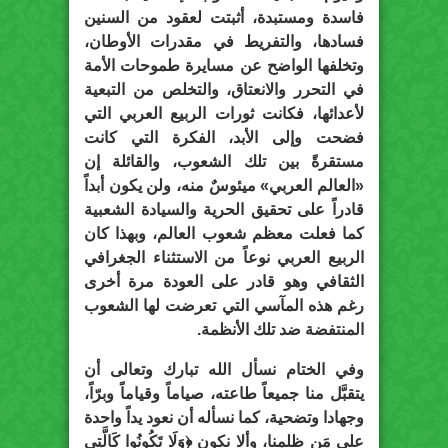
فاسدة ومستبدة، أثبتت لعقود من السنين
فسادها، والتفريط في مقدرات الأوطان،
وتخلفها الواضح عن مسايرة طموحات الأمة
في التحرر والانعتاق، والتخلص من التبعية
لأعدائها، فكانت ثورات الربيع العربي التي
فضحت وإلى الأبد، الفكرة التي كانت
مستقرةً بين تلك الشعوب، والقائلة إن
«العالم العربي» ميئوسٌ منه، ولن يكون أبداً
قادراً على تحقيق الحرية والسيادة الشعبية
كما فعلت معظم شعوب العالم، وبهذا كان
الربيع العربي نوعاً من الاستثناء الجغرافي
الثقافي وهو قادر على العودة مرة أخرى
رغم هذه المآسي التي تعرضت لها الشعوب
المنتفضة ضد تلك الأنظمة.
وفي الختام نسأل الله تبارك وتعالى أن
يتقبَّل منا جميعاً طاعته، صياماً وقياماً وبرّاً،
وجهادا وتضحية، كما نسأله أن نعود يداً واحدة
على مَن ظلمنا، وألا نكون ﴿وَلَا تَكُونُوا كَالَّتِي