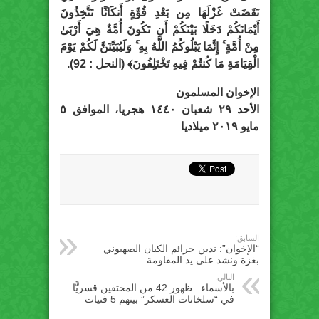
نَقَضَتْ غَزْلَهَا مِن بَعْدِ قُوَّةٍ أَنكَاثًا تَتَّخِذُونَ
أَيْمَانَكُمْ دَخَلًا بَيْنَكُمْ أَن تَكُونَ أُمَّةٌ هِيَ أَرْبَىٰ
مِنْ أُمَّةٍ ۚ إِنَّمَا يَبْلُوكُمُ اللَّهُ بِهِ ۚ وَلَيُبَيِّنَنَّ لَكُمْ يَوْمَ
الْقِيَامَةِ مَا كُنتُمْ فِيهِ تَخْتَلِفُونَ﴾ (النحل : 92).
الإخوان المسلمون
الأحد ٢٩ شعبان ١٤٤٠ هجريا، الموافق ٥
مايو ٢٠١٩ ميلاديا
السابق:
“الإخوان”: ندين جرائم الكيان الصهيوني
بغزة ونشد على يد المقاومة
التالي:
بالأسماء.. ظهور 42 من المختفين قسريًّا
في “سلخانات العسكر” بينهم 5 فتيات