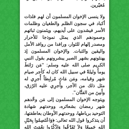
مُغيّرين.
ولا ينسى الإخوان المسلمون أن لهم فلذات
أكباد في سجون الظلم والطغيان وظلمات
الأسر فيشدون على أيديهم، ويثمنون ثباتهم
وصمودهم الذي يمثل نموذجا للأحرار
ومصدر إلهام للثوار، ورافدا من روافد الأمل
واليقين والثبات. والإخوان المسلمون إذ
يهنئونهم بشهر الصبر يبشرونهم بقول النبي
الكريم صلى الله عليه وسلم: “مَن رَابَطَ
يوماً وليلةً في سبيل الله كان له كأجر صيام
شهر وقيامه، ومَن مَاتَ مُرابِطاً أُجرِي له
مثل ذلك من الأجر، وأُجرِي عليه الرّزق،
وأَمِنَ من الفتَّان”.
ويتوجه الإخوان المسلمون إلى مَن وحَّدهم
شهر رمضان بشعائره، ووحدتهم شهادة
التوحيد برباطها، ووحدتهم الأوطان بعاطفتها،
أن يتذكروا قول الله تعالى: ﴿وَاعْتَصِمُوا بِحَبْلِ
اللهِ جَمِيعًا وَلاَ تَفَرَّقُوا وَاذْكُرُوا نِعْمَتَ اللهِ