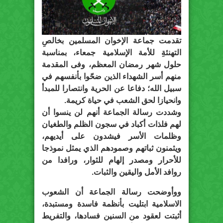
تقدمت جماعة الإخوان المسلمين بخالصِ
التهنئةِ للأمة الإسلامية جمعاء، بمناسبة
حلول شهر رمضان المعظم، وفى المقدمة
منهم أسر الشهداء الذين ضحّوا بأنفسهم في
سبيل الله؛ دفاعا عن الحرية وانتصارا للمبدأ
وانحيازا لحق الشعب في حياة كريمة.
وشددت رسالة الجماعة أنهم لن ينسوا أن
لهم فلذات أكباد في سجون الظلم والطغيان
وظلمات الأسر فيشدون على أيديهم،
ويثمنون ثباتهم وصمودهم الذي يمثل نموذجا
للأحرار ومصدر إلهام للثوار، ورافدا من
روافد الأمل واليقين والثبات.
ووأوضحت رسالة الجماعة أن الشعوب
الاسلامية ابتليت بأنظمة فاسدة ومستبدة،
أثبتت لعقود من السنين فسادها، والتفريط