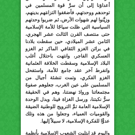
أعداؤنا إلى أن سرَّ قوة المسلمين في
توحدهم ووحدتهم، فأضعَفوا التزامَهم بدينهم،
وزيَّنوا لهم شهوات الأرض، ثم ضربوا وحدتهم
السياسية التي ظلت سياجًا للأمة الإسلامية
حتى منتصف القرن الثالث عشر الهجري،
الثامن عشر الميلادي، حين سقطت بلادنا
في براثن الغزو الثقافي الماكر ثم الغزو
العسكري الفاجر، وانتهت باحتلال أغلب
البلاد الإسلامية وسقطت الخلافة العثمانية
وانفرط آخر عقد جامع للأمة، واستفحل
الغزو الفكري، وتمت تنشئة أجيال من
المسلمين على عين الغرب، جعلوهم صفوةَ
مجتمعاتنا وروادَ نهضتنا، وهم في الحقيقة
سرُّ نكبتنا، ورسل الغزاة فينا، وبدل الوحدة
الإسلامية العامة تمَّ الترويج للوطنية الضيقة
والقوميات العمياء، وجعلوا من هذه وتلك
عدوًّا للفكرة الإسلامية، لا سبيلاً إليها.
واليوم قد ابتليت الشعوب الإسلامية بأنظمة