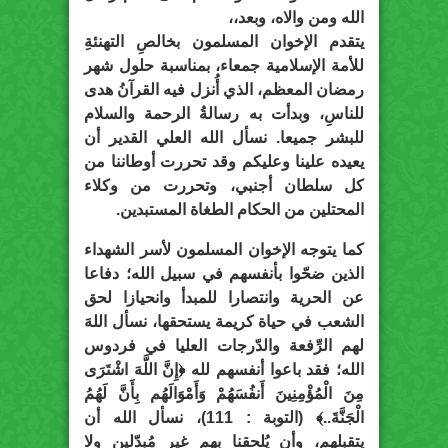
الله ومن والاه، وبعد،،
يتقدم الإخوان المسلمون بخالصِ التهنئةِ
للأمة الإسلامية جمعاء، بمناسبة حلول شهر
رمضان المعظم، الذي أُنزل فيه القرآنُ هدى
للناسِ، وبدأت به رسالةُ الرحمة والسلام
للبشر جميعا. نسأل الله العلي القدير أن
يعيده علينا وعليكم وقد تحررت أوطاننا من
كل سلطان أجنبي، وتحررت من وكلاء
المحتلين من الحكام الطغاة المستبدين.
كما يتوجه الإخوان المسلمون لأسر الشهداء
الذين ضحّوا بأنفسهم في سبيل الله؛ دفاعا
عن الحرية وانتصارا للمبدأ وانحيازا لحق
الشعب في حياة كريمة يستحقها، نسأل اللهَ
لهم الرِّفعة والدّرجات العليا في فردوس
الله؛ فقد باعوا أنفسهم لله ﴿إِنَّ اللَّهَ اشْتَرَى
مِنَ الْمُؤْمِنِينَ أَنفُسَهُمْ وَأَمْوَالَهُم بِأَنَّ لَهُمُ
الْجَنَّةَ..﴾ (التوبة : 111)، نسأل الله أن
يتقبلهم، وأن يُلحقنا بهم غير مُبدّلين ولا