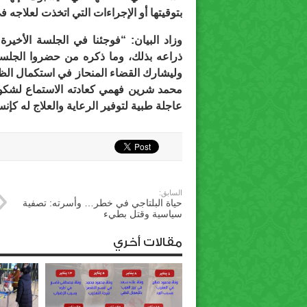
بتوقيتها أو الإجراءات التي اتخذت لعلاجه في
وزاد البيان: “فوجئنا في الجلسة الأخيرة 
ذراعه بذلك، وما ذكره من حضروا الجلسة
وليشارك القضاء المنحاز في استكمال الظ
محمد شرين فهمي كعادته الاستماع لشكوى 
عاجلة طبية لتوفير الرعاية والعلاج له كإ
السابق:
حياة البلتاجي في خطر… وأسرته: تصفية
سياسية وقتل بطيء
مقالات أخري