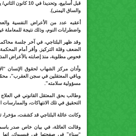
والساق اليمنى).
أعقبه عدد من الأعراض النفسية والعصبي
واضطرابات النوم، وذلك نتيجة للمعاملة غي
الضعف وقلة التركيز. وأقر أمام المحكمة 
فحوص مطلوبة، منذ إصابته بالأعراض المذك
وأدان مركز الشهاب لحقوق الإنسان “الإه
وباقي المعتقلين في سجن العقرب”، محمّ
مسؤولية سلامته”.
وطالب بحق المعتقل القانوني في العلاج الم
التحقيق في تلك الانتهاكات، والممارسات ا
وكانت عائلة البلتاجي قد كشفت، مؤخرا، ت
وقالت العائلة، في بيان خاص صدر باسم
“سناء” في صفحتها في فيسبوك، إنها عل