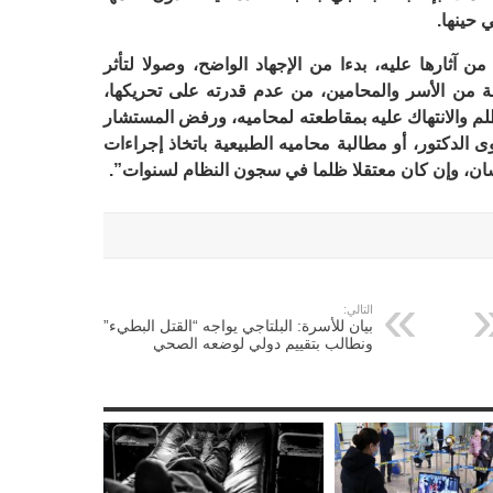
 حينها.
من آثارها عليه، بدءا من الإجهاد الواضح، وصولا لتأثر
 من الأسر والمحامين، من عدم قدرته على تحريكها،
لم والانتهاك عليه بمقاطعته لمحاميه، ورفض المستشار
الدكتور، أو مطالبة محاميه الطبيعية باتخاذ إجراءات
نسان، وإن كان معتقلا ظلما في سجون النظام لسنوات”.
التالي:
بيان للأسرة: البلتاجي يواجه “القتل البطيء”
ونطالب بتقييم دولي لوضعه الصحي