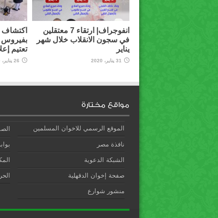
انفوجراف| ارتقاء 7 معتقلين
اكتشاف أ
في سجون الانقلاب خلال شهر
بفيروس 
يناير
تعتيم إعل
31 يناير، 2020
26 يناير، 2020
مواقع مختارة
الموقع الرسمي للاخوان المسلمين
الصف
نافذة مصر
بوابة
الشبكة الدعوية
المك
صفحة إخوان الدقهلية
الحري
منشور شوارع