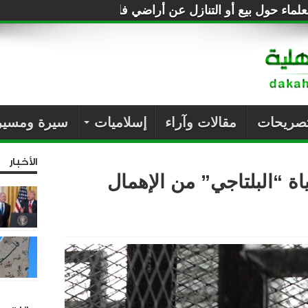
لماء حول بيع أو التنازل عن أراضي فلسطين للصهاينة
تصريحات
مقالات وآراء
إسلاميات
سيرة ومسير
الأخبار
اة “البلتاجي” من الإهمال