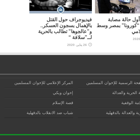
ول حالة مصابة
فيديوجراف حول القتل
“كورونا” بمصر وسط
بالإهمال بسجون العسكر..
امي
و”عالجوها” تطالب بالحرية
لــ”سلافة “
26 يناير، 2020
حة الرسمية للإخوان المسلمين
المركز الإعلامي للإخوان المسلمين
 الحرية والعدالة
إخوان ويكي
تبة الوقفية
قصة الإسلام
ة والعدالة بالدقهلية
شباب ضد الانقلاب بالدقهلية