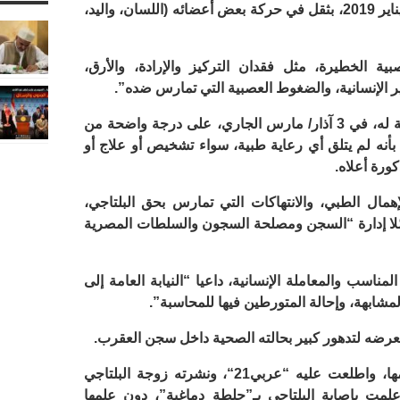
قبل أسابيع، وتحديدا في 10 كانون الثاني/ يناير 2019، بثقل في حركة بعض أعضائه (اللسان، واليد،
ة الخطيرة، مثل فقدان التركيز والإرادة، والأرق،
ر الإنسانية، والضغوط العصبية التي تمارس ضده”.
وقد ظهر البلتاجي، في آخر جلسة محاكمة له، في 3 آذار/ مارس الجاري، على درجة واضحة من
بأنه لم يتلق أي رعاية طبية، سواء تشخيص أو علاج أو
ورة أعلاه.
مال الطبي، والانتهاكات التي تمارس بحق البلتاجي،
لا إدارة “السجن ومصلحة السجون والسلطات المصرية
ناسب والمعاملة الإنسانية، داعيا “النيابة العامة إلى
لمشابهة، وإحالة المتورطين فيها للمحاسبة”.
عرضه لتدهور كبير بحالته الصحية داخل سجن العقرب.
ها، واطلعت عليه “
عربي21
“، ونشرته زوجة البلتاجي
مت بإصابة البلتاجي بـ”جلطة دماغية”، دون علمها