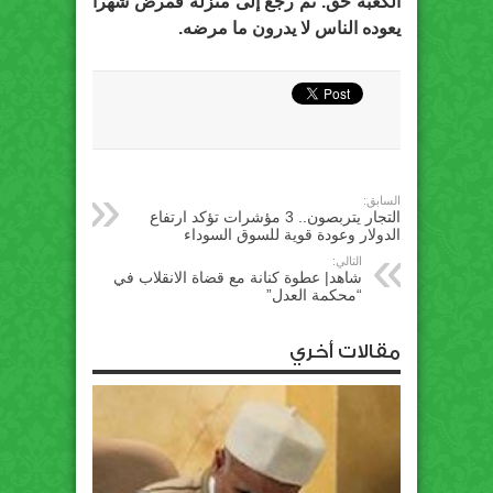
الكعبة حق. ثم رجع إلى منزله فمرض شهراً
يعوده الناس لا يدرون ما مرضه.
السابق:
التجار يتربصون.. 3 مؤشرات تؤكد ارتفاع
الدولار وعودة قوية للسوق السوداء
التالي:
شاهد| عطوة كنانة مع قضاة الانقلاب في
“محكمة العدل”
مقالات أخري