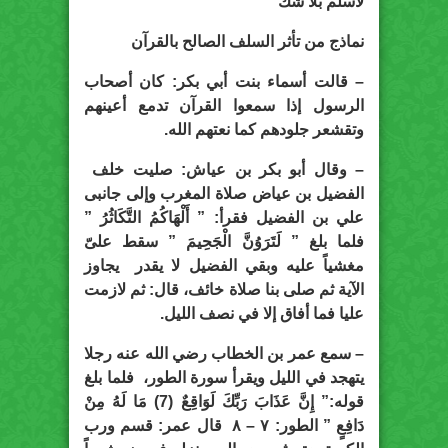
لأسلم بلا شك
نماذج من تأثر السلف الصالح بالقرآن
– قالت أسماء بنت أبي بكر: كان أصحاب
الرسول إذا سمعوا القرآن تدمع أعينهم
وتقشعر جلودهم كما نعتهم الله.
– وقال أبو بكر بن عياش: صليت خلف
الفضيل بن عياض صلاة المغرب وإلى جانبى
علي بن الفضيل فقرأ: ” أَلْهَاكُمُ التَّكَاثُرُ ”
فلما بلغ ” لَتَرَوُنَّ الْجَحِيمَ ” سقط علىّ
مغشياً عليه وبقي الفضيل لا يقدر يجاوز
الآية ثم صلى بنا صلاة خائف، قال: ثم لازمت
عليا فما أفاق إلا في نصف الليل.
– سمع عمر بن الخطاب رضي الله عنه رجلا
يتهجد في الليل ويقرأ سورة الطور، فلما بلغ
قوله:” إِنَّ عَذَابَ رَبِّكَ لَوَاقِعٌ (7) مَا لَهُ مِنْ
دَافِعٍ ” الطور: ٧ – ٨ قال عمر: قسم ورب