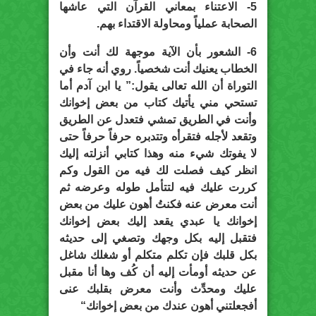
5- الاعتناء بمعاني القرآن التي عاشها
الصحابة عملياً ومحاولة الاقتداء بهم.
6- الشعور بأن الآية موجهة لك أنت وأن
الخطاب يعنيك أنت شخصياً. روي أنه جاء في
التوراة أن الله تعالى يقول:” يا ابن آدم أما
تستحي مني يأتيك كتاب من بعض إخوانك
وأنت في الطريق تمشي فتعدل عن الطريق
وتقعد لأجله فتقرأه وتتدبره حرفاً حرفاً حتى
لا يفوتك شيء منه وهذا كتابي أنزلته إليك
انظر كيف فصلت لك فيه من القول وكم
كررت عليك فيه لتتأمل طوله وعرضه ثم
أنت معرض عنه فكنتُ أهون عليك من بعض
إخوانك يا عبدي يقعد إليك بعض إخوانك
فتقبل إليه بكل وجهك وتصغي إلى حديثه
بكل قلبك فإن تكلم متكلم أو شغلك شاغل
عن حديثه أومأت إليه أن كُف وها أنا مقبل
عليك ومحدِّث وأنت معرض بقلبك عنى
أفجعلتني أهون عندك من بعض إخوانك“