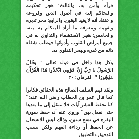
قرأه وآمن به،
والثالث:
هجر تحكيمه
والتحاكم إليه في أصول الدين وفروعه
واعتقاد أنه لا يفيد اليقين،
والرابع:
هجر تدبره
وتفهمه ومعرفة ما أراد المتكلم به منه،
والخامس:
هجر الاستشفاء والتداوي به في
جميع أمراض القلوب وأدوائها فيطلب شفاء
دائه من غيره ويهجر التداوي به.
وكل هذا داخل في قوله تعالى ” وَقَالَ
الرَّسُولُ يَا رَبِّ إِنَّ قَوْمِي اتَّخَذُوا هَذَا الْقُرْآَنَ
مَهْجُورًا ” الفرقان: ٣٠
ولقد فهم السلف الصالح هذه الحقائق فكانوا
كما قال عمر بن الخطاب رضي الله عنه:”
كنا نحفظ العشر آيات فلا ننتقل إلى ما بعدها
حتى نعمل بهن” وروي عنه أنه حفظ سورة
البقرة في تسع سنين، وذلك ليس للانشغال
عن الحفظ أو رداءة الفهم ولكن بسبب
التدقيق والتطبيق.