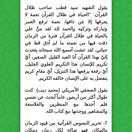
يقول
الشهيد سيد قطب
صاحب ظلال
القرآن: “الحياة في ظلال القرآن نعمة لا
يعرفها إلا مَن ذاقها، نعمة ترفع العمر
وتباركه وتزكيه والحمد لله لقد منَّ علي
بالحياة في ظلال القرآن فترة من الزمان
ذقت فيها من نعمته ما لم أذق قط في
حياتي، لقد عشت أسمع الله سبحانه يتحدث
إليّ بهذا القرآن أنا العبد القليل الصغير، أيُ
تكريم للإنسان هذا التكريم العلوي الجليل،
أيُ رفعة يرفعها هذا التنزيل، أيُ مقامٍ كريم
يتفضل به على الإنسان خالقه الكريم.
يقول الصحفي الأمريكي (
محمد ديب
): كنت
طوال أكثر من أربعين عاماً أبحث عن نفسي
فلم أجدها مع المنظرين والفلاسفة
والمشاهير ووجدتها مع كتاب الله.
7- تحرير النصوص القرآنية من قيود الزمان
والمكان فهو صالح لكل زمان ومكان