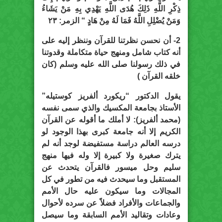
ذِكْرِ اللَّهِ ذَلِكَ هُدَى اللَّهِ يَهْدِي بِهِ مَنْ يَشَاءُ
وَمَنْ يُضْلِلِ اللَّهُ فَمَا لَهُ مِنْ هَادٍ “ الزمر: ٢٣
2- أن نحسن نظرتنا للقرآن وننظر إليه على
أنه كتاب شامل ومنهج حياة متكاملة وقدوتنا
في ذلك رسولنا صلى الله عليه وسلم (كان
خلقه القرآن )
يقول الدكتور “
ريكورد ألفريز كوستيله
”
الأستاذ بجامعة المكسيك والذي سمى نفسه
(
محمد ألفريز
): لا أملك ما أقوله عن القرآن
الكريم إلا أنه جامعة كبرى بهذا الوجود لو
درسه العالم دراسة مستفيضة لوجد أنه لم
يترك صغيرة ولا كبيرة إلا وله فيها منهج
سليم وحل ميسور فالقرآن يتحدث عن
المستقبل وما سيحدث فيه من تطور في كل
المجالات وما سيكون عليه حال الأمم
والجماعات والأفراد فضلاً عن سرده لأحوال
وعادات وتقاليد الأمم السابقة وما سيصل