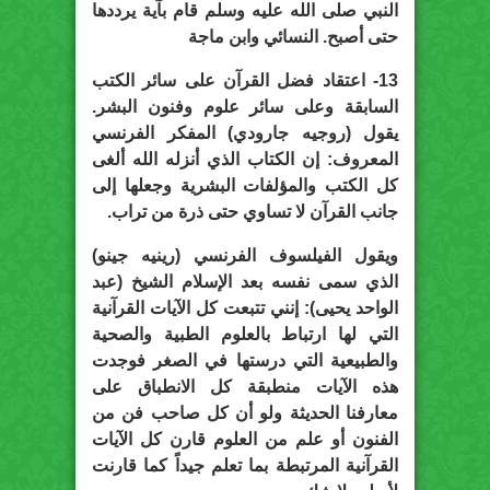
النبي صلى الله عليه وسلم قام بآية يرددها
حتى أصبح. النسائي وابن ماجة
13- اعتقاد فضل القرآن على سائر الكتب
السابقة وعلى سائر علوم وفنون البشر.
يقول (
روجيه جارودي
) المفكر الفرنسي
المعروف: إن الكتاب الذي أنزله الله ألغى
كل الكتب والمؤلفات البشرية وجعلها إلى
جانب القرآن لا تساوي حتى ذرة من تراب.
ويقول الفيلسوف الفرنسي (
رينيه جينو
)
الذي سمى نفسه بعد الإسلام الشيخ (
عبد
الواحد يحيى
): إنني تتبعت كل الآيات القرآنية
التي لها ارتباط بالعلوم الطبية والصحية
والطبيعية التي درستها في الصغر فوجدت
هذه الآيات منطبقة كل الانطباق على
معارفنا الحديثة ولو أن كل صاحب فن من
الفنون أو علم من العلوم قارن كل الآيات
القرآنية المرتبطة بما تعلم جيداً كما قارنت