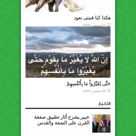
هكذا كنا فمتى نعود
27 سبتمبر، 2019
حَتَّى يُغَيِّرُواْ مَا بِأَنْفُسِهِمْ
26 سبتمبر، 2019
الأخبار
خبير يشرح آثار تطبيق صفقة
القرن على الضفة والقدس