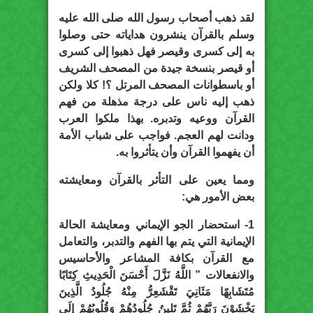
لقد ذهب أصحاب رسول الله صلى الله عليه
وسلم بالقرآن ينشرون هداياته حتى وصلوا
به إلى كسرى وقيصر فهل ذهبوا إلى كسرى
أو قيصر بنسخة جيدة من المصحف الشريف
أو باسطوانات المصحف المرتل ؟! كلا ولكن
ذهب إليه ناس على درجة مذهلة من فهم
القرآن ووعيه وتدبره. بهذا ملكوا العرب
ودانت لهم العجم. فواجب على شباب الأمة
أن يفهموا القرآن وأن يتأثروا به.
ومما يعين على التأثر بالقرآن ومعايشته
بعض الأمور هي:
1- استحضار الجو الإيماني ومعايشة الحالة
الإيمانية التي يتم بها الفهم والتدبر، والتعامل
مع القرآن بكافة المشاعر والأحاسيس
والانفعالات ” اللَّهُ نَزَّلَ أَحْسَنَ الْحَدِيثِ كِتَابًا
مُتَشَابِهًا مَثَانِيَ تَقْشَعِرُّ مِنْهُ جُلُودُ الَّذِينَ
يَخْشَوْنَ رَبَّهُمْ ثُمَّ تَلِينُ جُلُودُهُمْ وَقُلُوبُهُمْ إِلَى