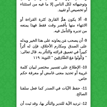
وتوجيهاته لكل الناس إلا ما فيه من استثناء
أو تخصيص أو تقييد.
8- ألا يكون همُّ القارئ كثرة القراءة أو
الانتهاء منها بأقصر وقت فقط فهذا يمنعه
من تدبره والتأمل فيه.
9- أن يصحب مَن يعاونه على هذا الخير ويدله
على الصدق ومكارم الأخلاق، فإن له أثراً
كبيراً في تعميق قرائته والتأثر به. قال تعالى:
” وَكُونُوا مَعَ الصَّادِقِينَ ” التوبة: ١١٩
10- الإطلاع على تفسير مختصر لبيان كلمة
غريبة أو تحديد معنى غامض أو معرفة حكم
خاص.
11- حفظ الآيات في الصدر كما فعل سلفنا
الصالح.
12- ترديد الآية للتدبر والتأثر بها، وقد ثبت أن