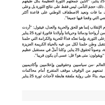
الحقائق كانت أشبه برسائل، أولها لثوار 25 يناير، “الذين جمعتهم الثورة العظيمة بكل طيفهم
ذلك- حجمَ التآمر، ليس فقط على نتائج الثورة بل وعلى
رك ما فات ونعيد الاصطفاف الوطني على قاعدة أكثر
 التي وقعنا فيها جميعا”.
الإنقلاب إنما هو للحق والحرية والعدل، فيقول: “أردت
أن يعلم الجميع أننا سدّدنا -وما زلنا نسدّد- من أرواحنا ودمائنا وحرياتنا وأولادنا فاتورةَ ثورة 25 يناير
ى الثورة، وإنما نعدّه فداءً للحرية والكرامة التي حلمنا
تقبل وطن حلمنا لكل من فيه بالحياة الكريمة العزيزة
لترفرف عليهم رايات الحق والعدل والحرية، وصوناً لحقوق 25 يناير. وكلنا أملٌ في مستقبل عظيم
. “ويقولون: متى هو؟ قل: عسى أن يكون قريبا”.
لعالم -من سياسيين وحقوقيين وإعلاميين وأكاديميين
ة، تمنعهم من الوقوف موقف المتفرج أمام محاكمات
وأحكام إعدام ظالمة تستهدف زمرة سياسية، بناءً على رواية ملفقة هابطة لأحداث ثورة 25 يناير