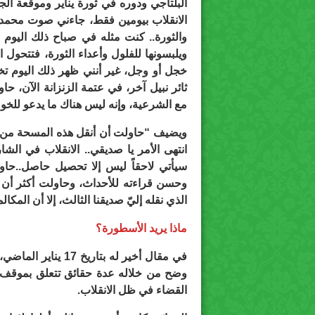
الانقلاب بيومين فقط، جاءني صوت محمد البل
والثورة.. كنت مثله في صباح ذلك اليوم حز
ويلبسونها للفلول وأعداء الثورة، فتتحول 
خجل أو وجل، غير أنني ظهر ذلك اليوم تخ
ثائر نبيل آخر، في عتمة الزنزانة الآن، 
مع الشرعية، وإنه ليس هناك ما يدعو للخوف من 30
ويضيف “حاولت أن أنقل هذه المسحة من الت
سيأتي لاحقاً ليس إلا تحصيل حاصل..حاو
وحسن قراءته للأحداث، وحاولت أكثر أن 
الذي نقله إليّ صديقنا الثالث، إلا أن المكال
ماذا يريد الأسطورة؟
القضاء في ظل الانقلاب.