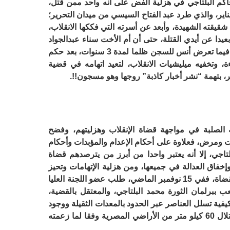
اكم البلتاجي في هزلية الفض على أنه واحد ممن قتل،
اير، والذي طرد عبد الفتاح السيسي من ميدان التحرير؛
قيقته الشهيدة، وأبعد عن أسرته التي فككها الانقلاب،
عيدا عن أيدي القتلة، حتى أن أم الأخت سناء عبدالجواد
توفيت ولم تجد ابنتها لجوارها لما هم فيه، فيما تعرض أنس للسجن ظلما لمدة 3 سنوات، بعد حكم
 وتخفيه ميليشيات الانقلاب، لتعيد اتهامه في قضية
 الصلبة في مواجهة قضاة الإنقلاب وهزليتهم، وفضح
ت ومرض، فعلاوة على أحكام الإعدام والمؤبدات وأحكام
تاجي، إلا أنه يعتبر واحدا من أبرز من يترصدهم قضاة
خفاق العدالة في جميعها، ومن هزلية الإتهامات وتحيز
النيابة والرؤوس التي أينعت في مقاعد القضاة، ففي 15 نوفمبر الماضي، طلب عضو اللجنة العليا
ببرلمان الثورة محمد البلتاجي، والمعتقل بالقضية،
فية تسلل العناصر عبر الحدود بالمعدات الثقيلة ووجود
قوات الجيش والشرطة والسماح لهم باحتلال 60 كيلو متر من الأراضي المصرية وفقا لما زعمته