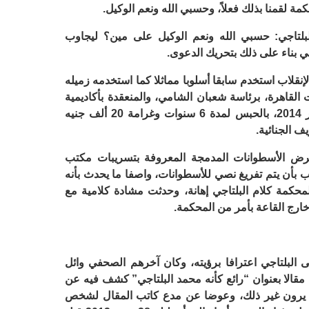
محكمة لقمنا بذلك فعلاً، وحسبي الله ونعم الوكيل.
لبلتاجي: حسبي الله ونعم الوكيل على مين؟ ليجاوب
ضي بناء على ذلك بتحريك الدعوى.
قلاب استخدم سابقا أسلوبا مماثلا كما استخدمه زميله
قاهرة، برئاسة شعبان الشامي، والمنعقدة بأكاديمية
الشرطة, معاقبة البلتاجي في 10 ديسمبر 2014، بالحبس لمدة 6 سنوات وغرامة 20 ألف جنيه
ف الجنائية.
عرض الأسطوانات المدمجة المعروفة بتسريبات مكتب
 بأن يتم تفريغ نصي للأسطوانات، واصفا ما يحدث بأنه
محكمة كلام البلتاجي إهانة، وحدثت مشادة كلامية مع
خارج القاعة بأمر من المحكمة.
 البلتاجي اعترافا برؤيته، وكان آخرهم الصحفي وائل
ديسمبر الماضي، مقالا بعنوان “رائع كأنه محمد البلتاجي” كشف فيه عن
وا يرون غير ذلك، وعوضا عن مدع كاتب المقال لشخص