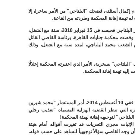
كمال أسئلته، فضحك “البلتاجي” من الأمر ساخرا، إلا
له تهمة إهانة المحكمة وطردته من القاعة.
واعتاد المجرم شيرين فهمي التنمر للدكتور البلتاجي فحبسه في 15 فبراير 2018، سنة مع الشغل،
، وقضت محكمة جنايات القاهرة، برئاسة القاضي القاتل
شعب محمد البلتاجي، لمدة سنة مع الشغل، وذلك
بلتاجي” بسخرية، الأمر الذي اعتبرته المحكمة إخلالًا
ت إليه تهمة إهانة المحكمة.
وتكرر المشهد مع القاضي شيرين وآخرين، ففي 10 أغسطس 2014، أمر المستشار “محمد شيرين
ة التي تنظر القضية الهزلية المسماه “تعذيب رجلي
بلتاجي” لتوجيهه إهانة لهيئة المحكمة!
لإثبات مجري التحريات قد تغيرت أقواله أمام هيئة
 اليوم 180 درجة، بعد أن وجه القاضي سؤالاً توجيهياً للشاهد على حسب قوله،