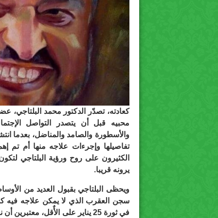
كعادته، تصدّر الدكتور محمد البلتاجي، عض
محبيه قبل أن يتصدر التواصل الإجتما
والأسطورة والصامد والمناضل، بعدما انت
تفاصيلها وإجرءات علاجه منها أم تم إ
الكثيرون على روح ورؤية البلتاجي لتكو
يرونه قريبا.
ويحظى البلتاجي بقبول العديد من الأو
سجن العقرب الذي لا يمكن علاجه فيه كما
في ثورة 25 يناير على الأٌقل، مع