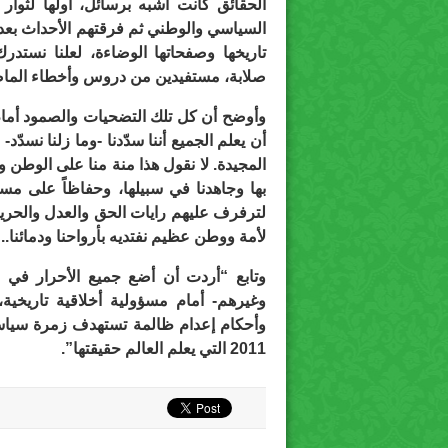
السياسي والوطني ثم فرقتهم الأحداث بعد 
تاريخها وصفحاتها الوضاءة، لعلنا نستد
صلابة، مستفيدين من دروس وأخطاء الماضي
وأوضح أن كل تلك التضحيات والصمود أمام 
المجيدة. لا نقول هذا منة منا على الوطن وعل
بها وجاهدنا في سبيلها، وحفاظاً على مس
لأمة ووطن عظيم نفتديه بأرواحنا ودمائنا.
وتابع “أردت أن أضع جميع الأحرار في ا
وغيرهم- أمام مسؤولية أخلاقية تاريخي
2011 التي يعلم العالم حقيقتها”.