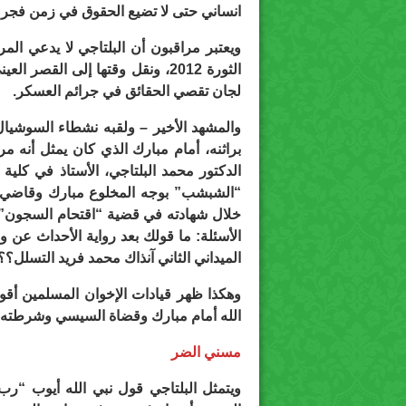
انساني حتى لا تضيع الحقوق في زمن فجر 
ويعتبر مراقبون أن البلتاجي لا يدعي ا
الثورة 2012، ونقل وقتها إلى الق
لجان تقصي الحقائق في جرائم العسكر.
والمشهد الأخير – ولقبه نشطاء السوشيال
براثنه، أمام مبارك الذي كان يمثل أنه
الدكتور محمد البلتاجي، الأستاذ في كلي
“الشبشب” بوجه المخلوع مبارك وقاضي ال
خلال شهادته في قضية “اقتحام السجون”،
الأسئلة: ما قولك بعد رواية الأحداث عن 
الميداني الثاني آنذاك محمد فريد التسلل؟؟
وهكذا ظهر قيادات الإخوان المسلمين أق
الله أمام مبارك وقضاة السيسي وشرطته.. ب
مسني الضر
ويتمثل البلتاجي قول نبي الله أيوب “رب