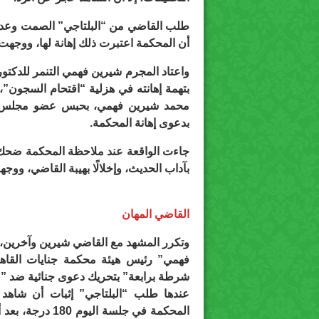
طلب القاضي من “البلتاجي” الصمت وعدم إ
أن المحكمة اعتبرت ذلك إهانة لها، ووجهت 
بتهمة إهانته في هزلية “اقتحام السجون”
محمد شيرين فهمي، بحبس عضو مجلس ال
بدعوى إهانة المحكمة.
جاءت الواقعة عند ملاحظة المحكمة ضحك “ال
بآداب الحديث، وإخلالًا بهيبة القاضي، ووجه
القاضي المهان
فهمي” رئيس هيئة محكمة جنايات القاهر
شرطة برابعة” بتحريك دعوى جنائية ضد ” ال
عندها طلب “البلتاجي” إثبات أن شاهد ا
المحكمة في جلسة