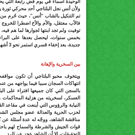
الوحيدة أسماء في يوم فض رابعة التي يح
ولأن أنس نجل البلتاجي أحد محركي ثورة ين
تم التنكيل بالشاب “أنس”، حيث حُرم من ش
فالأب معتقل، والأم والأخ اضطرا للخروج ب
بخمس سنوات، ليحصل بعدها على البراءة،
جديدة، بعد إخفاء قسري استمر نحو 3 أشهر، بتهمة “نشر أخبار كاذبة” روجها وهو مسجون!!.
بين السخرية والإهانة
ويتخوف محبو البلتاجي أن تكون مواقفه
انتهاكات السجان سببا فيما يواجهه من عن
بالسجن التي كان جميعها افتراء على البل
العسكر، لسخريته من هزلية المحاكمات وإ
لحزب الحرية والعدالة عضو مجلس الشعب 
مناقشة الشاهد، ووجّه له عدة أسئلة عن كي
التحقيقات، إلا أن الشاهد عجز عن الرد.