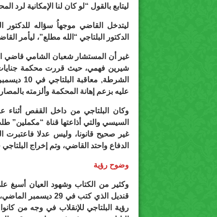
ليتابع بالقول “لو كان لنا الإمكانية لرد ال
ليتدخل القاضي موجهاُ سؤاله للدكتور ا
الدكتور البلتاجي “الله مطلع”، ليأمر القا
غير أن المستشار شعبان الشامي قاضي الإن
شيرين فهمي، حيث قررت محكمة جنايات ال
عليه بزعم إهانة المحكمة وألزمته بالمصاري
وكان البلتاجي من داخل القفص أثناء 
السيسي والتي أذاعتها قناة “مكملين” طلب
غير صحيح قانونا، وليس عدلا فاعتبرت ال
الدفاع واحتد القاضي، وتم إخراج البلتاجي 
وضوح رؤية
وكثير من الكتاب وشهود العيان أسبغ على
قنديل الذي كتب في 29 
رؤية البلتاجي للإنقلاب في وجه من كان