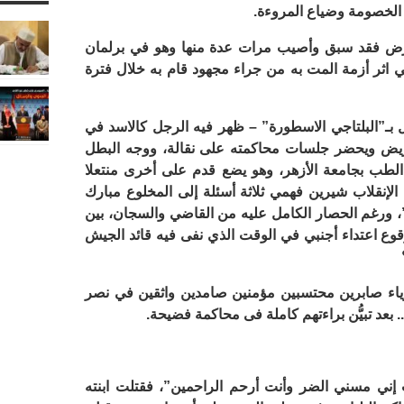
الخصومة وضياع المروءة.
لمرض فقد سبق وأصيب مرات عدة منها وهو في برلمان
صر العيني اثر أزمة المت به من جراء مجهود قام به خلال فترة
 بـ”البلتاجي الاسطورة” – ظهر فيه الرجل كالاسد في
 مريض ويحضر جلسات محاكمته على نقالة، ووجه البطل
ة الطب بجامعة الأزهر، وهو يضع قدم على أخرى منتعلا
إنقلاب شيرين فهمي ثلاثة أسئلة إلى المخلوع مبارك
 ورغم الحصار الكامل عليه من القاضي والسجان، بين
وقوع اعتداء أجنبي في الوقت الذي نفى فيه قائد الجيش
وياء صابرين محتسبين مؤمنين صامدين واثقين في نصر
عد تبيُّن براءتهم كاملة فى محاكمة فضيحة.
 إني مسني الضر وأنت أرحم الراحمين”، فقتلت ابنته