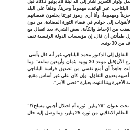
البلتاجي ودوره في ثورة يناير وموقعة الجمل وثوار التحرير أشار إلى أنه ليلة 28 يونيو 2013 قبل
تاجي، عبر الهاتف، مهموماً وحزيناً، وقلقاً على البلد
يناً ومهموماً، وأنا أرى رموز ثورتنا يخلعون قمصانهم
الأيقونات إلى خوادم في فضاء الثورة المضادة، من دون
ففت من الإحباط والكآبة، بعض الشيء، بعد اتصال مع
حاول طمأنتي أن قال، إن مؤسسات الدولة الرئيسية تقف
 يونيه.
فاؤل إلى الدكتور محمد البلتاجي، غير أنه قال بأسى:
انتهى الأمر يا صديقي.. الانقلاب في الشارع الآن(قبل موعد 30 يونيه بثمان وأربعين ساعة” وما
لت جاهداً أن أمنع نفسي من تصديق فراسة البلتاجي
أصيبه بعدوى التفاؤل، وإن كان على غير أساس مقنع،
مة الأخيرة بيننا انتهت بعبارة “قضي الأمر”.
في مقال أخير له بتاريخ 17 يناير الماضي، تحت عنوان “٢٥ يناير.. ثورة أم احتلال أجنبي مسلح؟!”
وضح من خلاله عدة حقائق تتعلق بموقف النظام الانقلابي من ثورة 25 يناير، وما وصل إليه حال