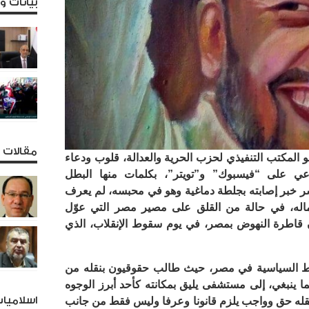
بيانات 
مقالات و
و المكتب التنفيذي لحزب الحرية والعدالة، قلوب ودعاء
عي على “فيسبوك” و”تويتر”، بكلمات منها البطل
شر خبر إصابته بجلطة دماغية وهو في محبسه، لم يعرف
هماله، في حالة من القلق على مصير مصر التي عوّل
ن قاطرة النهوض بمصر، في يوم سقوط الإنقلاب، الذي
ساط السياسية في مصر، حيث طالب حقوقيون بنقله من
 ينبغي، إلى مستشفى يليق بمكانته كأحد أبرز الوجوه
اسلاميا
تبرين أن نقله حق وواجب يلزم قانونا وعرفا وليس فقط من جانب