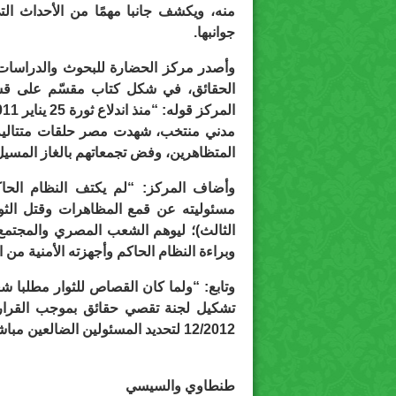
منه، ويكشف جانبا مهمًا من الأحداث ا
جوانبها.
وأصدر مركز الحضارة للبحوث والدراسات و
مدني منتخب، شهدت مصر حلقات متتالية م
المتظاهرين، وفض تجمعاتهم بالغاز المسيل
وأضاف المركز: “لم يكتف النظام الحاكم
مسئوليته عن قمع المظاهرات وقتل الثوار
الثالث)؛ ليوهم الشعب المصري والمجتم
وبراءة النظام الحاكم وأجهزته الأمنية من ار
وتابع: “ولما كان القصاص للثوار مطلبا ش
12/2012 لتحديد المسئولين الضالعين مباشرة أو بالتحريض في قتل المتظاهرين”.
طنطاوي والسيسي