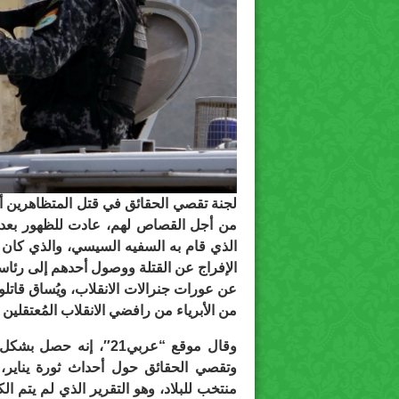
لجنة تقصي الحقائق في قتل المتظاهرين أثنا
الذي قام به السفيه السيسي، والذي كان 
الإفراج عن القتلة ووصول أحدهم إلى رئاس
عن عورات جنرالات الانقلاب، ويُساق قاتلو
من الأبرياء من رافضي الانقلاب المُعتقلين 
وقال موقع “عربي21″، 
وتقصي الحقائق حول أحداث ثورة يناير
منتخب للبلاد، وهو التقرير الذي لم يتم