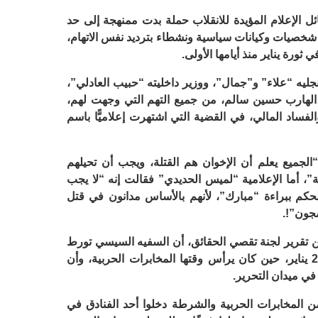
الإعلام المؤيدة للانقلاب حملة بدت ممنهجة إلى حد
ت شخصيات وكيانات سياسية ونشطاء بترديد نفس الاتهام،
ثورة يناير منذ أيامها الأولى.
ليه “علاء” و”جمال”، ووزير داخليته “حبيب العادلي”،
الهارب حسين سالم، من جميع التهم التي وجهت لهم،
فساد المالي، في القضية التي اشتهرت إعلاميًّا باسم
لجميع يعلم أن الإخوان هم القتلة، ويجب أن تحيلهم
ة”، أما الإعلامية “لميس الحديدي” فقالت إنه “لا يجب
لحكم ببراءة “مبارك”، لأنهم بالأساس مدانون في قتل
جون”!.
قرير لجنة تقصي الحقائق، أن السفيه السيسي تورط
في سفك دماء الثوار إبان أحداث ثورة 25 يناير، حين كان يرأس وقتها المخابرات الحربية، وأن
في ميدان التحرير.
 المخابرات الحربية والشرطة دخلوا أحد الفنادق في