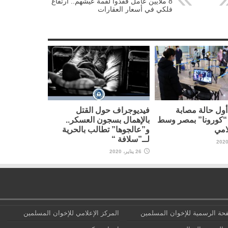
8 ملايين عامل فقدوا لقمة عيشهم.. ارتفاع
فلكي في أسعار العقارات
ول حالة مصابة
فيديوجراف حول القتل
“كورونا” بمصر وسط
بالإهمال بسجون العسكر..
امي
و”عالجوها” تطالب بالحرية
لــ”سلافة “
26 يناير، 2020
حة الرسمية للإخوان المسلمين
المركز الإعلامي للإخوان المسلمين