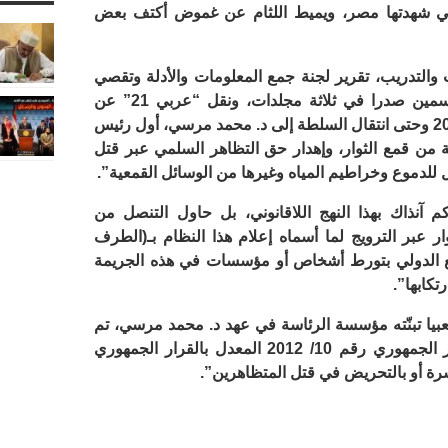
لتي شهدتها مصر، ويميط اللثام عن غموض أكتف بعض
التدريب، تقرير لجنة جمع المعلومات والأدلة وتقصي
الحقائق، في شكل كتاب مقسّم على قسمين صدرا في ثلاثة مجلدات، ونقل “عربي 21” عن
المركز قوله: “منذ اندلاع ثورة 25 يناير 2011 وحتى انتقال السلطة إلى د. محمد مرسي، أول رئيس
ن قمع الثوار، وإهدار حق التظاهر السلمي عبر قتل
 للدموع وخراطيم المياه وغيرها من الوسائل القمعية”.
 آنذاك بهذا النهج اللاقانوني، بل حاول التنصل من
 عبر الترويج لما أسماه إعلام هذا النظام بـ(الطرف
ع الدولي بتورط أشخاص أو مؤسسات في هذه الجريمة
تكابها”.
عبيا تبنّته مؤسسة الرئاسة في عهد د. محمد مرسي، تم
تشكيل لجنة تقصي حقائق بموجب القرار الجمهوري رقم 10/ 2012 المعدل بالقرار الجمهوري