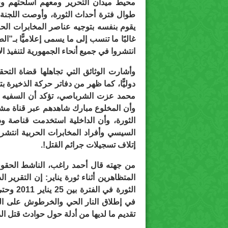
محيط ميدان التحرير ومعهم أسلحتهم وحق
طوال فترة أحداث الثورة، وأوصت اللجنة 
يقوم بنفسه بتوجيه عناصر المخابرات الحر
غالبًا ما تنسب إلى ما يسمى إعلاميًّا بـ”
انتشروا في جميع أنحاء الجمهورية لتنفيذ ا
وأشارت الوثائق التي تجاهلها قضاة التح
محمد عزت الشرباصي، تؤكد أن السفيه الس
وأن المخلوع مبارك شاهدهم عبر قناة مشف
الثورة، وأن الداخلية استخدمت قناصة وذ
السيسي وأفراد المخابرات الحربية انتشر
إتلاف تسجيلات جرائم القتل!.
من جهته قال أحمد راغب، الناشط الحقوق
في إطلاق النار الحي والخرطوش على ال
تقديم ما لديها من أدلة حول حوادث قتل ال