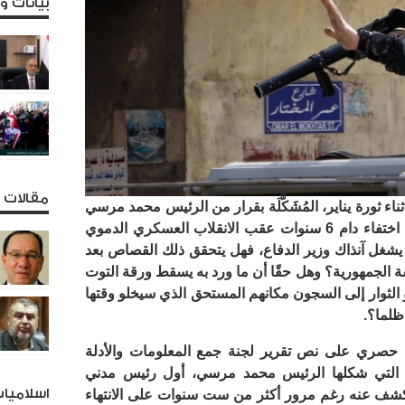
بيانات 
مقالات و
ء ثورة يناير، المُشَكَّلَة بقرار من الرئيس محمد مرسي
من أجل القصاص لهم، عادت للظهور بعد اختفاء دام 6 سنوات عقب الانقلاب العسكري الدموي
يشغل آنذاك وزير الدفاع، فهل يتحقق ذلك القصاص بعد
ة الجمهورية؟ وهل حقًا أن ما ورد به يسقط ورقة التوت
 الثوار إلى السجون مكانهم المستحق الذي سيخلو وقتها
ظلما؟.
إنه حصل بشكل حصري على نص تقرير لجنة جمع المعلومات والأدلة
، التي شكلها الرئيس محمد مرسي، أول رئيس مدني
اسلاميا
 الكشف عنه رغم مرور أكثر من ست سنوات على الانتهاء