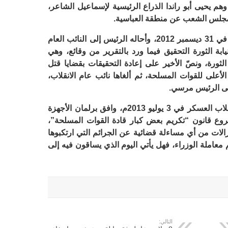
م يحيى أبو راندا الذراع الرئيسية لإسماعيل الشاعر،
مجلس الشعب عن منطقة العباسية.
التقرير سلّمته اللجنة إلى الرئيس مرسي في 31 ديسمبر 2012، وأحاله الرئيس إلى النائب العام
بة الثورة التحقيق فيما ورد بالتقرير من وقائع، وهي
لثورة، ونصّ الأخير على إعادة التحقيقات بقضايا قتل
لأعلى للقوات المسلحة، ثم ألغاها نائب عام الانقلاب،
على الرئيس مرسي.
جدير بالذكر، أنه مع الذكرى الخامسة لانقلاب العسكر في 3 يوليو 2013م، وافق برلمان الأجهزة
روع قانون “تكريم بعض كبار قادة القوات المسلحة”،
لات من أي مساءلة قضائية عن الجرائم التي ارتكبوها
يناير 2016م، ومعاملتهم معاملة الوزراء، فهل يأتي اليوم الذي يساقون فيه إلى
التالي: