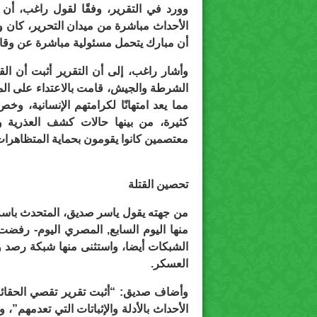
وورد في التقرير، وفقًا لقول راغب، أن
الأحداث مباشرة من ميدان التحرير، كان و
أن مبارك يتحمل مسئولية مباشرة عن وقائع
وأشار راغب، إلى أن التقرير أثبت أن 
الشرطة والجيش، قامت بالاعتداء على ال
مما يعد امتهانًا لكرامتهم الإنسانية، و
كثيرة، من بينها حالات كشف العذرية و
معتصمين كانوا يقومون بحماية المتظاهرات
تحصين القتلة
من جهته يقول ياسر صديق، المتحدث باسم
منها اليوم السابع, المصري اليوم- رفضت
الشبكات أيضا، واستثنى منها شبكة رصد و
العسكر.
الأحداث بالأدلة والإثباتات التي تعدمهم”،