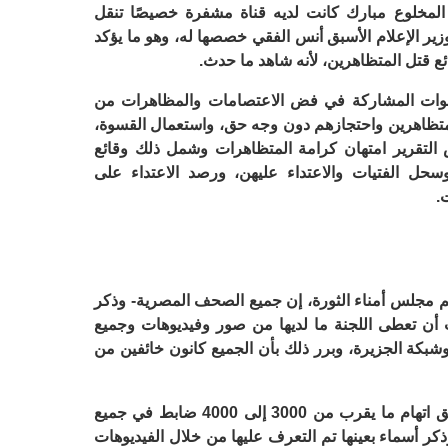
 المخلوع مبارك كانت لديه قناة مشفرة خصيصًا تنقل
زير الإعلام الأسبق أنس الفقي خصصها له، وهو ما يؤكد
 قتل المتظاهرين، لأنه شاهد ما حدث.
القوات المشاركة في فض الاعتصامات والمظاهرات من
متظاهرين واحتجازهم دون وجه حق، واستعمال القسوة،
خص التقرير امتهان كرامة المتظاهرات وشمل ذلك وقائع
سحل الفتيات والاعتداء عليهن، ورصد الاعتداء على
.
 مجلس أمناء الثورة، إن جميع الصحف المصرية- وذكر
 أن تعطى اللجنة ما لديها من صور وفيديوهات وجميع
شبكة الجزيرة، وبرر ذلك بأن الجميع كانون خائفين من
وأضاف صديق: “أثبت تقرير تقصي الحقائق اتهام ما يقرب من 3000 إلى 4000 ضابط في جميع
 وذكر أسماء بعينها تم التعرف عليها من خلال الفيديوهات