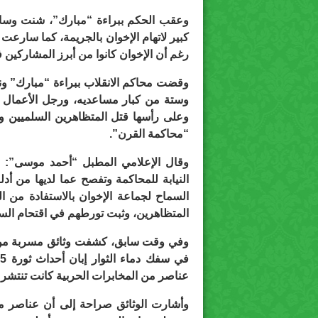
وعقب الحكم ببراءة “مبارك”، شنت وسائل 
كبير لاتهام الإخوان بالجريمة، كما سارع
رغم أن الإخوان كانوا من أبرز المشاركين في 
وقضت محاكم الانقلاب ببراءة “مبارك” ونج
وستة من كبار مساعديه، ورجل الأعمال 
وعلى رأسها قتل المتظاهرين السلميين وال
“محاكمة القرن”.
وقال الإعلامي المطبل “أحمد موسى”: “ا
النيابة للمحاكمة وتفصح عما لديها من أدل
السماح لجماعة الإخوان بالاستفادة من ا
المتظاهرين، وثبت تورطهم في اقتحام الس
وفي وقت سابق، كشفت وثائق مسربة من ت
عناصر من المخابرات الحربية كانت تنتشر 
وأشارت الوثائق صراحة إلى أن عناصر من