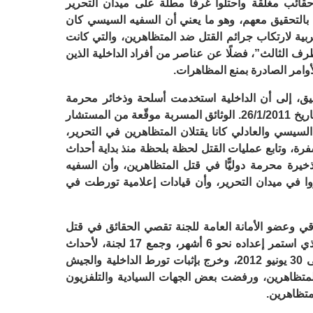
ائب مغلقة واحتلوا غرفًا مطلة على ميدان التحرير
بالتحقيق معهم، وهو ما يعني أن السفيه السيسي كان
بية لارتكاب جرائم القتل ضد المتظاهرين، والتي كانت
الطرف الثالث”، فضلًا عن عناصر من أفراد الداخلية الذين
لأوامر الصادرة بمنع المظاهرات.
قيق، إلى أن الداخلية استخدمت أسلحة وذخائر محرمة
دوليًّا، كما ظهر من دفاتر حركة الذخيرة بتاريخ 26/1/2011. الوثائق المسربة موقّعة من المستشار
يسي والعادلي كانا يقتلان المتظاهرين في التحرير،
رة، وتابع عمليات القتل لحظة بلحظة منذ بداية أحداث
خيرة محرمة دوليًّا في قتل المتظاهرين، وأن السفيه
وا في ميدان التحرير، وأن قيادات إعلامية تورطت في
ي وعضو الأمانة العامة للجنة تقصي الحقائق في قتل
المتظاهرين أثناء ثورة يناير: إن التقرير الذي استمر إعداده نحو 6 أشهر، وجمع 17 لجنة، لأحداث
الثورة في الفترة بين 25 يناير 2011 وحتى 30 يونيو 2012، وخرج بإثبات تورط الداخلية والجيش
متظاهرين، ورفضت بعض الجهات السيادية والتلفزيون
متظاهرين.