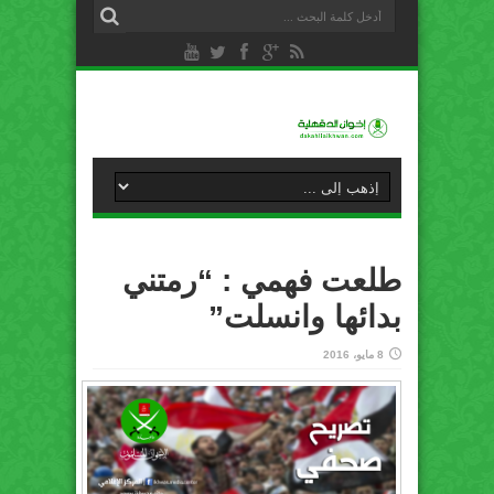
طلعت فهمي : “رمتني
بدائها وانسلت”
8 مايو، 2016