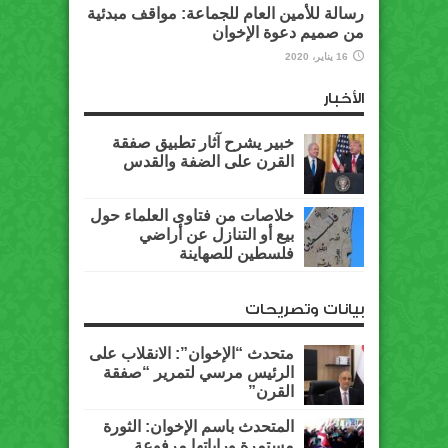
رسالة للأمين العام للجماعة: مواقف مبدئية
من صميم دعوة الإخوان
16 يناير، 2020
الأخبار
خبير يشرح آثار تطبيق صفقة
القرن على الضفة والقدس
خلاصات من فتاوى العلماء حول
بيع أو التنازل عن أراضي
فلسطين للصهاينة
بيانات وتصريحات
متحدث “الإخوان”: الانقلاب على
الرئيس مرسي لتمرير “صفقة
القرن”
المتحدث باسم الإخوان: الثورة
مستمرة وراياتها مرفوعة