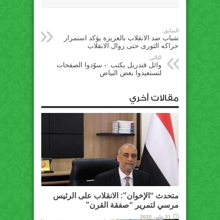
السابق:
شباب ضد الانقلاب بالعزيزة يؤكد استمرار
حراكه الثورى حتى زوال الانقلاب
التالي:
وائل قتدريل يكتب :- سوّدوا الصفحات
لتستعيدوا بعض البياض
مقالات أخري
متحدث “الإخوان”: الانقلاب على الرئيس
مرسي لتمرير “صفقة القرن”
31 يناير، 2020