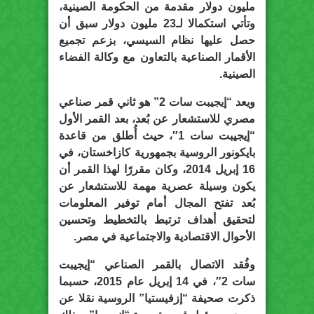
مليون دولار مقدمة من الحكومة الصينية،
وتأتي استكمالا لـ23 مليون دولار سبق أن
حصل عليها نظام السيسي، بزعم تجميع
الأقمار الصناعية بالتعاون مع وكالة الفضاء
الصينية.
ويعد “إيجيبت سات 2” هو ثاني قمر صناعي
مصري للاستشعار عن بُعد، بعد القمر الأول
“إيجيبت سات 1″، حيث أُطلق من قاعدة
بايكونور الروسية بجمهورية كازاخستان، في
16 إبريل 2014، وكان مقررًا لهذا القمر أن
يكون وسيلة عصرية مهمة للاستشعار عن
بُعد تفتح المجال أمام توفير المعلومات
لتحقيق أهداف ترتبط بالتخطيط وتحسين
الأحوال الاقتصادية والاجتماعية في مصر.
وفُقد الاتصال بالقمر الصناعي “إيجيبت
سات 2″، في 14 إبريل عام 2015، حسبما
ذكرت صحيفة “إزفيستيا” الروسية نقلا عن