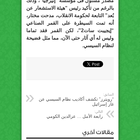
مصدر مسئول فى مؤسسة “إنيرجيا”، وذلك
بالرغم من تأكيد رئيس “هيئة الاستشعار عن
بُعد” التابعة لحكومة الانقلاب، مدحت مختار،
أنه تمت السيطرة على القمر الصناعي
“إيجيبت سات2″، لكن القمر فقد تماما
وليس له أي آثار حتى الآن، مما مثل فضيحة
لنظام السيسي.
السابق:
“رويترز” تكشف أكاذيب نظام السيسي عن
غاز إسرائيل
التالي:
رابعة الأمل … عزالدين الكومي
مقالات أخري