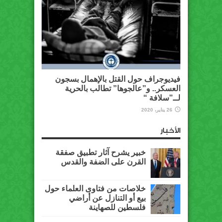
فيديوجراف حول القتل بالإهمال بسجون
العسكر.. و”عالجوها” تطالب بالحرية
لــ”سلافة “
26 يناير، 2020
الأخبار
خبير يشرح آثار تطبيق صفقة
القرن على الضفة والقدس
خلاصات من فتاوى العلماء حول
بيع أو التنازل عن أراضي
فلسطين للصهاينة