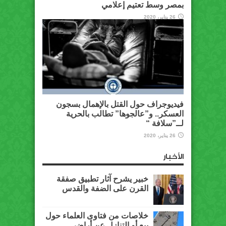
بمصر وسط تعتيم إعلامي
26 يناير، 2020
فيديوجراف حول القتل بالإهمال بسجون
العسكر.. و”عالجوها” تطالب بالحرية
لــ”سلافة “
26 يناير، 2020
الأخبار
خبير يشرح آثار تطبيق صفقة
القرن على الضفة والقدس
خلاصات من فتاوى العلماء حول
بيع أو التنازل عن أراضي