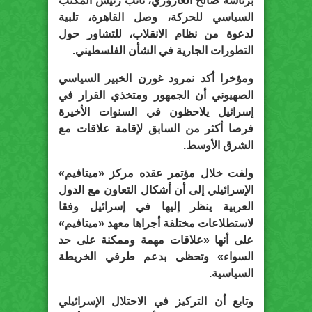
برئاسة صالح العاروري، نائب رئيس المكتب
السياسي للحركة، وصل القاهرة، تلبية
لدعوة من نظام الانقلاب، للتشاور حول
التطورات الجارية في الشأن الفلسطيني.
ومؤخرا أكد نمرود غورن الخبير السياسي
الصهيوني أن الجمهور ومتخذي القرار في
إسرائيل يلاحظون في السنوات الأخيرة
فرصا أكثر من السابق لإقامة علاقات مع
الشرق الأوسط.
ولفت خلال مؤتمر عقده مركز «ميتافيم»
الإسرائيلي إلى أن أشكال التعاون مع الدول
العربية ينظر إليها في إسرائيل وفقا
لاستطلاعات مختلفة أجراها معهد «ميتافيم»
على أنها «علاقات مهمة وممكنة على حد
السواء» وتحظى بدعم طرفي الخريطة
السياسية.
وتابع أن التركيز في الاحتلال الإسرائيلي