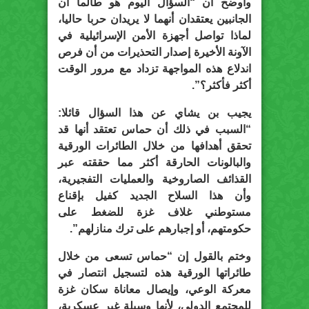
وأوضح أن “السؤال اليوم هو طالما أن
الجانبين يعتقدان أنهما لا يريدان حربا حاليا،
لماذا تواصل أجهزة الأمن الإسرائيلية في
الآونة الأخيرة إصدار التحذيرات من أن فرص
اندلاع هذه المواجهة تزداد مع مرور الوقت
أكثر فأكثر؟”.
يجيب بن يشاي عن هذا السؤال قائلا:
“السبب في ذلك أن حماس تعتقد أنها قد
تحقق أهدافها من خلال الطائرات الورقية
والبالونات الحارقة أكثر مما حققته عبر
القذائف الصاروخية والعمليات التفجيرية،
وأن هذا السلاح الجديد كفيل بإقناع
مستوطني غلاف غزة للضغط على
حكومتهم، أو إجبارهم على ترك منازلهم”.
وختم بالقول إن “حماس تسعى من خلال
طائراتها الورقية هذه لتسجيل انتصار في
معركة الوعي، وإيصال معاناة سكان غزة
للمجتمع الدولي، لأنها وسيلة غير عسكرية،