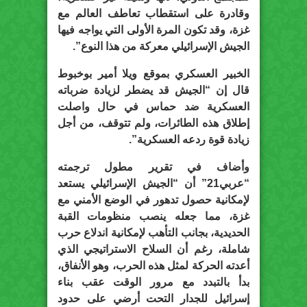
وقادرة على استقطاب تعاطف العالم مع
غزة، وقد تكون المرة الأولى التي يواجه فيها
الجيش الإسرائيلي معركة من هذا النوع”.
الخبير العسكري بموقع ويلا أمير بوخبوط
قال إن “الجيش قد يضطر لزيادة ضرباته
العسكرية ضد حماس في حال واصلت
إطلاق هذه الطائرات، ولم تتوقف، من أجل
زيادة قوة ردعه العسكرية”.
وأضاف في
تقرير
مطول ترجمته
“
عربي21
” أن “الجيش الإسرائيلي يستعد
لإمكانية حصول تدهور في الوضع الأمني مع
غزة، مما جعله ينصب منظومات القبة
الحديدية، بجانب التأهب لإمكانية اندلاع حرب
شاملة، رغم أن السلاح الاستراتيجي الذي
أعدته الحركة لمثل هذه الحرب، وهو الأنفاق،
بدأ بالتبدد مع مرور الوقت عقب بناء
إسرائيل للجدار التحت أرضي على حدود