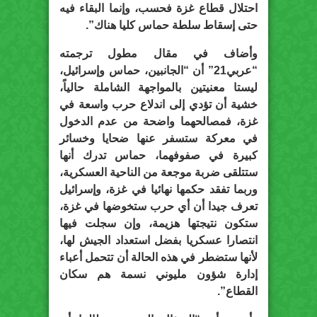
احتلال قطاع غزة فحسب، وإنما البقاء فيه
حتى إسقاط سلطة حماس كليا هناك”.
وأضاف في مقال مطول ترجمته
“
عربي21
” أن “الجانبين، حماس وإسرائيل،
ليستا معنيتين بالمواجهة الشاملة حالياً،
خشية أن تؤدي إلى اندلاع حرب واسعة في
غزة، فمصالحهما واضحة من عدم الدخول
في معركة ستسفر عنها ضحايا وخسائر
كبيرة في صفوفهما، حماس تدرك أنها
ستتلقى ضربة موجعة من الناحية العسكرية،
وربما تفقد حكمها نهائيا في غزة، وإسرائيل
تعرف جيدا أن أي حرب ستخوضها في غزة،
ستكون نتيجتها هزيمة، وإن سجلت فيها
انتصارا عسكريا بفضل استعداد الجيش لها،
لأنها ستضطر في هذه الحالة أن تتحمل أعباء
إدارة شؤون مليوني نسمة هم سكان
القطاع”.