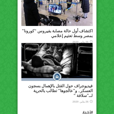
اكتشاف أول حالة مصابة بفيروس “كورونا”
بمصر وسط تعتيم إعلامي
26 يناير، 2020
فيديوجراف حول القتل بالإهمال بسجون
العسكر.. و”عالجوها” تطالب بالحرية
لــ”سلافة “
26 يناير، 2020
الأخبار