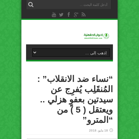
“نساء ضد الانقلاب” :
المُنقَلِب يُفرِج عن
سيدتين بعفوٍ هزلي ..
ويعتقل ( 5 ) من
“المترو”
18 مايو، 2018