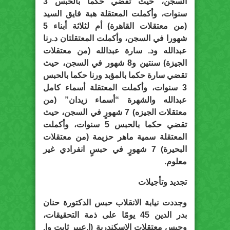
السجن، حيث تقضي حكما بالحبس 3
سنوات، وأكملت المعتقلة هبة فايق السيد
(من معتقلات القاهرة) أم لثلاثة أبناء 5
شهورا في السجن، وأكملت المعتقلتان د.رنا
عبدالله ود. سارة عبدالله (من معتقلات
الجيزة) سنتين و8 شهور في السجن، حيث
تقضي سارة حكما بالمؤبد ورنا حكما بالحبس
3 سنوات، وأكملت المعتقلة أسماء كامل
عبدالله والشهرة “أسماء زيدان” (من
معتقلات الجيزه) 7 شهورٍ في السجن، حيث
تقضي حكما بالحبس 5 سنوات، وأكملت
المعتقلة سمية ماهر حزيمة (من معتقلات
البحيرة) 7 شهورٍ في حبسٍ انفرادي غير
معلوم.
تجديد وتأجيلات
وجددت نيابة الانقلاب حبس الدكتورة حنان
بدر الدين 45 يومًا على ذمة التحقيقات،
وحبس معتقلات الإسكندرية (ا.عبير ثابت وا.