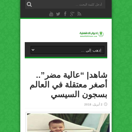
شاهد| “عالية مضر”..
أصغر معتقلة في العالم
بسجون السيسي
2 أبريل، 2018