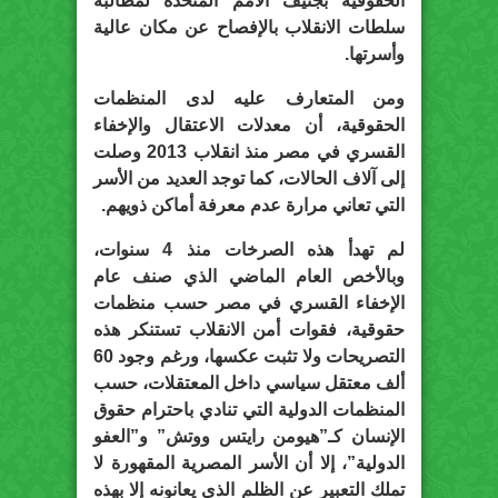
الحقوقية بجنيف الأمم المتحدة لمطالبة
سلطات الانقلاب بالإفصاح عن مكان عالية
وأسرتها.
ومن المتعارف عليه لدى المنظمات
الحقوقية، أن معدلات الاعتقال والإخفاء
القسري في مصر منذ انقلاب 2013 وصلت
إلى آلاف الحالات، كما توجد العديد من الأسر
التي تعاني مرارة عدم معرفة أماكن ذويهم.
لم تهدأ هذه الصرخات منذ 4 سنوات،
وبالأخص العام الماضي الذي صنف عام
الإخفاء القسري في مصر حسب منظمات
حقوقية، فقوات أمن الانقلاب تستنكر هذه
التصريحات ولا تثبت عكسها، ورغم وجود 60
ألف معتقل سياسي داخل المعتقلات، حسب
المنظمات الدولية التي تنادي باحترام حقوق
الإنسان كـ”هيومن رايتس ووتش” و”العفو
الدولية”، إلا أن الأسر المصرية المقهورة لا
تملك التعبير عن الظلم الذي يعانونه إلا بهذه