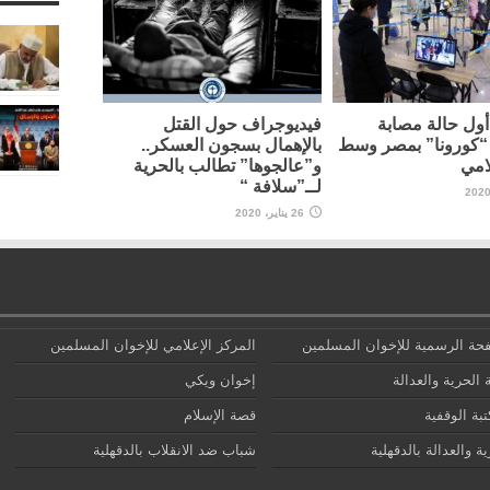
ول حالة مصابة
فيديوجراف حول القتل
“كورونا” بمصر وسط
بالإهمال بسجون العسكر..
امي
و”عالجوها” تطالب بالحرية
لــ”سلافة “
26 يناير، 2020
حة الرسمية للإخوان المسلمين
المركز الإعلامي للإخوان المسلمين
 الحرية والعدالة
إخوان ويكي
تبة الوقفية
قصة الإسلام
ة والعدالة بالدقهلية
شباب ضد الانقلاب بالدقهلية