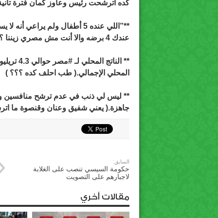
كده اترشحت رئيس وعاوز كمان فترة تانية
**”اللي عنده 5 أطفال ولم يراعي
عندك 4 برضه والا أنت مش مصري زيننا ؟)
** الناتج المحلي لـ
#مصر
المحلي الإجمالي.( طب احلف كده ؟؟؟ )
** ليس لي ذنب في عدم ترشح منافسين وكن
جاهزة.( يعني شفيق وعنان وقنصوة ما ات
السابق:
حكومة السيسي تنصب على الغلابة
لاجبارهم على التصويت
مقالات أخري