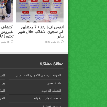
انفوجراف| ارتقاء 7 معتقلين
اكتشاف أ
في سجون الانقلاب خلال شهر
بفيروس 
يناير
تعتيم إعل
31 يناير، 2020
26 يناير، 2020
مواقع مختارة
الموقع الرسمي للاخوان المسلمين
الصف
نافذة مصر
بوابة
الشبكة الدعوية
المك
صفحة إخوان الدقهلية
الحري
منشور شوارع