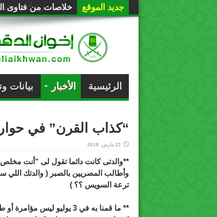
جديد الموقع
خلاصات من فتاوى الع
الرئيسية
الأخبار
بيانات و
“كذاب القرن” في حوار 
21 مارس، 2018
**والدتى كانت دائما تقول لى “أنت مخل
وأطالب المصريين بالصبر ( والدتك اللي سيب
ترعة السويس ؟؟ )
** ما قمنا به في 3 يوليو ليس م