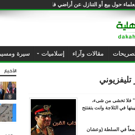
لماء حول بيع أو التنازل عن أراضي فلسطين للصهاينة
تصريحات
مقالات وآراء
إسلاميات
سيرة ومسير
الأخبار
تليفزيوني
ص” فلا تخشى من شىء،
تها في الثلاجة وانت بتفتتح
ؤامرة أو طمعاً في السلطة (وعشان