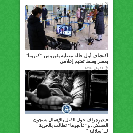
31 يناير، 2020
اكتشاف أول حالة مصابة بفيروس “كورونا”
بمصر وسط تعتيم إعلامي
26 يناير، 2020
فيديوجراف حول القتل بالإهمال بسجون
العسكر.. و”عالجوها” تطالب بالحرية
لــ”سلافة “