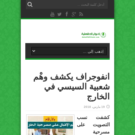
انفوجراف يكشف وهْم
شعبية السيسي في
الخارج
19 مارس، 2018
كشفت نسب
التصويت على
مسرحية