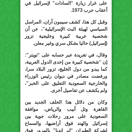
على غرار زيارة “السادات” لإسرائيل في
أعقاب حرب 1973.
وقبل كل هذا، كشف سيمون أران، المراسل
السياسي لهيئة البث الإسرائيلية”، عن أن
شخصية عربية كبيرة وخليجية تزور
(إسرائيل) حاليا بشكل سري وغير معلن.
وقال، في تغريدة عبر حسابه على “تويتر”:
إن “شخصية كبيرة من إحدى الدول العربية،
كما يبدو من دول الخليج، تزور البلاد سرا،
ورفضت مصادر في ديوان رئيس الوزراء
والخارجية السعودية التعليق على الخبر”،
ولم يكشف عن تفاصيل أخرى.
وكان من دلائل هذا الحلف الجديد بين
القاهرة وتل أبيب والرياض، موافقة
السعودية على مرور رحلات جوية بين
إسرائيل والهند فوق أراضيها، والسماح
لشركة الطيران “إير إنديا” بالمرور فوق