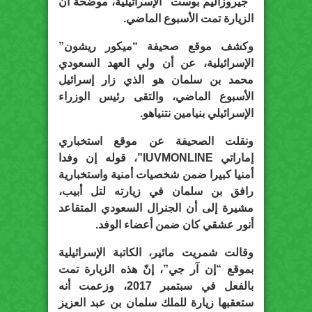
“جيروزاليم بوست” الإسرائيلية، موضحة أن
الزيارة تمت الأسبوع الماضي.
وكشف موقع صحيفة “ميكور ريشون”
الإسرائيلية، عن أن ولي العهد السعودي
محمد بن سلمان هو الذي زار إسرائيل
الأسبوع الماضي، والتقى رئيس الوزراء
الإسرائيلي بنيامين نتنياهو.
ونقلت الصحيفة عن موقع استخباري
إماراتي IUVMONLINE”، قوله إن وفدا
أمنيا كبيرا ضمن شخصيات أمنية واستخبارية
رافق بن سلمان في زيارته لتل أبيب،
مشيرة إلى أن الجنرال السعودي المتقاعد
أنور عشقي كان ضمن أعضاء الوفد.
وقالت شمريت مائير، الكاتبة الإسرائيلية
بموقع “إن آر جي”، إنّ هذه الزيارة تمت
بالفعل في سبتمبر 2017، وزعمت أنه
ستعقبها زيارة للملك سلمان بن عبد العزيز