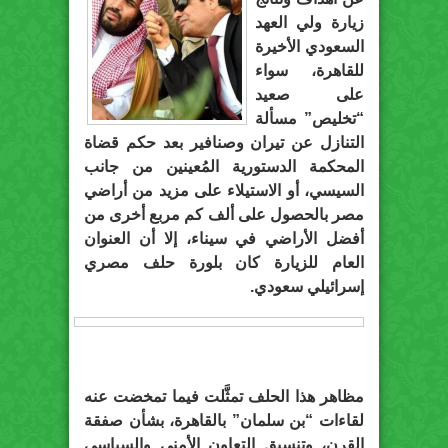
زيارة ولي العهد
السعودي الأخيرة
للقاهرة، سواء
على صعيد
“تخليص” مسألة
التنازل عن تيران وصنافير بعد حكم قضاة
المحكمة الدستورية المُعينين من جانب
السيسي، أو الاستيلاء على مزيد من أراضي
مصر بالحصول على ألف كم مربع أخرى من
أفضل الأراضي في سيناء، إلا أن العنوان
العام للزيارة كان بلورة حلف مصري
إسرائيلي سعودي.
مظاهر هذا الحلف تمثَّلت فيما تمخضت عنه
لقاءات “بن سلمان” بالقاهرة، بشأن صفقة
القرن، وتنسيق التعاون الأمني والسياسي