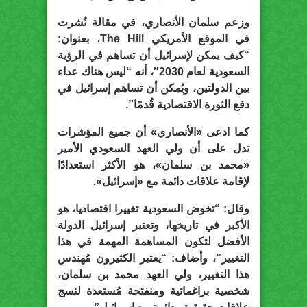
وزعم سلمان الأنصاري، في مقالة نُشرت
في الموقع الأمريكي The Hill، بعنوان:
“كيف يمكن لإسرائيل أن تساهم في الرؤية
السعودية لعام 2030″، أنه “ليس هناك عداء
بين الدولتين، ويُمكن أن تساهم إسرائيل في
دفع الثورة الاقتصادية قُدمًا”.
كما ادعى «الأنصاري» أن جميع المؤشرات
تدل على أن ولي العهد السعودي الأمير
«محمد بن سلمان»، هو الأكثر استعدادًا
لإقامة علاقات دائمة مع «إسرائيل».
وقال: “تخوض السعودية تغييرا اقتصاديا، هو
الأكبر في تاريخها، وتعتبر إسرائيل الدولة
الأفضل لتكون المساهمة المهمة في هذا
التغيير”، وأضاف: “يعتبر الكثيرون مُهندس
هذا التغيير، ولي العهد محمد بن سلمان،
شخصية براغماتية ومنفتحة مُستعدة لنسج