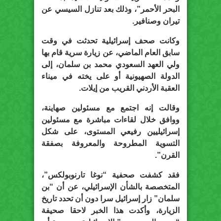
البحر الأحمر”، وذلك بعد تنازل السيسي عن
تيران وصنافير.
وكانت صحف إسرائيلية تحدثت في وقت
سابق العام الماضي، عن زيارة سرية قام بها
ولي العهد السعودي محمد بن سلمان، إلى
الدولة الصهيونية أو على يخته في ميناء
العقبة الأردني القريب من إيلات.
وقالت إنه اجتمع مع مسئولين صهاينة،
ووافق خلال لقاءات مباشرة مع مسئولين
إسرائيليين رفيعي المستوى، على شكل
التسوية المطروحة والمعروفة بصفقة
القرن”.
فقد كشفت صحفية “نوغا تارنوبولكس”،
المتخصصة بالشأن الإسرائيلي، عن أن “بن
سلمان” زار إسرائيل سرا دون أن تحدد تاريخ
الزيارة، وأكدت هذا الخبر لاحقا صحيفة