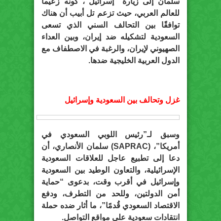
سلمان إلى زيارة “إسرائيل”، كونه زعيماً
للعالم العربي، حيث تزعم تل أبيب أن هناك
توافقًا بين التحالف السني الذي تسعى
السعودية لتشكيله ضد إيران، وبين العداء
الصهيوني لإيران، والرغبة في الاصطفاف مع
الدول العربية الخليجية ضدها.
غزل وتحالف بين السعودية وإسرائيل
وسبق لـ”رئيس اللوبي السعودي في
أمريكا”، (SAPRAC) سلمان الأنصاري، أن
دعا إلى تطبيع عاجل للعلاقات السعودية
الإسرائيلية، والتعاون الوطيد بين السعودية
وإسرائيل في أقرب وقت، بدعوى “حماية
أمن الدولتين، وللحد من التطرف، ودفع
الاقتصاد السعودي قُدمًا”، ما أثار ضده حملة
انتقادات سعودية على مواقع التواصل.