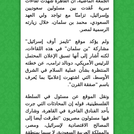
الجمعة الماضية، أن القاهرة شهدت لقاءات
سرية عُقدت بين مسئولين سعوديين
وإسرائيل، تزامنًا مع تواجد ولي العهد
السعودي، محمد بن سلمان، خلال زيارته
الرسمية لمصر.
ولم يؤكد موقع “تايمز أوف إسرائيل”
مشاركة “بن سلمان” في هذه اللقاءات،
لكنه أشار إلى أنها تسبق الإعلان المحتمل
للرئيس الأمريكي، دونالد ترامب، عن خطته
المنتظرة بشأن عملية السلام في الشرق
الأوسط، التي اشتهرت إعلاميًا بما يُعرف
باسم “صفقة القرن”.
ونقل الموقع عن مسئول في السلطة
الفلسطينية، قوله إن المحادثات التي جرت
بأحد الفنادق الفاخرة في القاهرة، وشارك
فيها مسئولون مصريون “تطرقت أيضا إلى
المصالح الاقتصادية لإسرائيل، ومصر،
والمملكة العربية السعودية، لا سيما بمنطقة