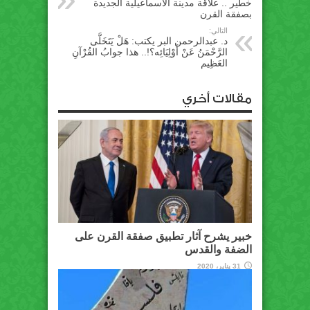
خطير .. علاقة مدينة الاسماعيلية الجديدة
بصفقة القرن
التالي:
د. عبدالرحمن البر يكتب: هَلْ يَتَخَلَّى
الرَّحْمَنُ عَنْ أَوْلِيَائِه؟!.. هذا جوابُ القُرْآنِ
العَظِيم
مقالات أخري
خبير يشرح آثار تطبيق صفقة القرن على
الضفة والقدس
31 يناير، 2020