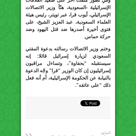
وفي تطور ملفت آخر على صعيد العلاقات
الإسرائيلية -السعودية، هنّأ وزير الاتصالات
الإسرائيلي، أيوب قرا، عبر تويتر، رئيس هيئة
العلماء السعودية، عبد العزيز الشيخ، على
فتوى أخيرة أصدرها ضد قتل اليهود وضد
حركة حماس.
وختم وزير الاتصالات رسالته بدعوة المفتي
السعودي لزيارة إسرائيل قائلا: إنه
سيستقبله “بحفاوة”، وتساءل مراقبون
إسرائيليون إن كان الوزير “قرا” وجّه الدعوة
بالنيابة عن الحكومة الإسرائيلية، أم أنه فعل
ذلك “على عاتقه”.
السابق: