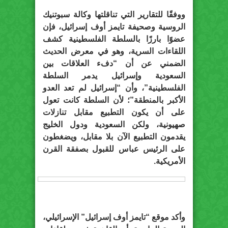
ووفقًا للتقارير التي تناقلتها وكالة سبوتنيك
الروسية وصحيفة تايمز أوف إسرائيل، فإن
عضوًا بارزًا بالسلطة الفلسطينية كشف
اللقاءات السرية، وهو في معرض الحديث
الضمني عن أن “دفء العلاقات بين
السعودية وإسرائيل يدمر السلطة
الفلسطينية”، وأن “إسرائيل لم تعد العدو
الأكبر بالمنطقة”؛ لأن السلطة كانت تعول
على أن يكون التطبيع مقابل تنازلات
صهيونية، ولكن السعودية ودول الخليج
يقدمون التطبيع الآن بلا مقابل، ويضغطون
على الرئيس عباس للقبول بصفقة القرن
الأمريكية.
وأكد موقع “تايمز أوف إسرائيل” الإسرائيلي،