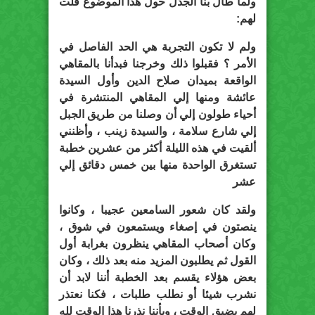
ولما طال بنا الجدل حول هذا الموضوع قلت
لهم:
ولم لا تكون التجربة هي الحد الفاصل في
الأمر ؟ فقبلوا ذلك وخرجنا فبدأنا بالمقاهي
الواقعة بميدان صلاح الدين وأول السيدة
عائشة ومنها إلي المقاهي المنتشرة في
أحياء طولون إلي أن وصلنا من طريق الجبل
إلي شارع سلامة ، والسيدة زينب ، وأظنني
ألقيت في هذه الليلة أكثر من عشرين خطبة
تستغرق الواحدة منها بين خمس دقائق إلي
عشر
ولقد كان شعور السامعين عجيبا ، وكانوا
ينصتون في إصغاء ويستمعون في شوق ،
وكان أصحاب المقاهي ينظرون بغرابة أول
القول ثم يطلبون المزيد منه بعد ذلك ، وكان
بعض هؤلاء يقسم بعد الخطبة أننا لابد أن
نشرب شيئا أو نطلب طلبات ، فكنا نعتذر
لهم بضيق الوقت ، وبأننا نذرنا هذا الوقت لله