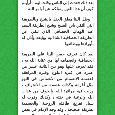
بعد ذلك فعدت إلي الناس وقلت لهم : أرأيتم
كيف أن هذا اللعين يضلكم عن أوامر الله .
” وظل البنا معلق العقل بالشيخ وبالطريقة
التي التقي بابن الشيخ وشيخ الطريقة السيد
عبد الوهاب الحصافي الذي تلقي عن
الطريقة الحصافية الشاذلية وبايعه وأذن له
بأورادها ووظائفها .
لقد كان تعرف حسن البنا علي الطريقة
الحصافية وانضمامه لها من عناية الله به ،
فقد تعرف عليها وهو بين الثانية عشر من
عمره في فترة البلوغ وفترة المراهقة
فعصمه الانضمام من الانغماس في اللهو
مثل أقرانه وكذلك عصمه من الانحراف ،
وربت فيه مراقبة الله والخوف من عذاب
الله والرغبة في جنته ، وكذلك وفرت له
سبل تفريغ طاقته الروحية والجسمية
بطريقة صحيحة . وقد وجد الإمام في بعض