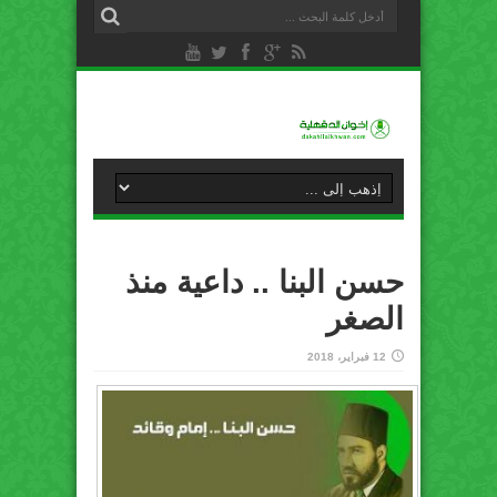
حسن البنا .. داعية منذ
الصغر
12 فبراير، 2018