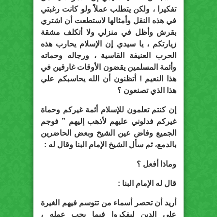
تفكيرا ، ولكن يتطلب عملاً ولو كانت رغبتي
في هذه النقل وأمثالها لاستطعت أن اشتري
بقرش وأظل في منزلي ولا أتكلف مشقة
زيارتكم ، يا سيدي إن الإسلام يحارب هذه
الحرب العنيفة القاسية ، ورجاله وحماته
وأئمة المسلمين يقضون الأوقات غارقين في
هذا النعيم ! أتظنون أن الله يحاسبكم علي
هذا الذي تصنعون ؟
إن كنتم تعلمون للإسلام أئمة غيركم وحماة
غيركم فدلوني عليهم لأذهب إليهم ” فوجم
الجميع وفاض عين الشيخ وبعض الحاضرين
بالدمع، ثم سأل الشيخ الإمام البنا وقال له :
وماذا أفعل ؟
قال له الإمام البنا :
أريد أن تحصر أسماء من تتوسم فيهم الغيرة
علي الدين ليفكروا فيما يجب عمله ،