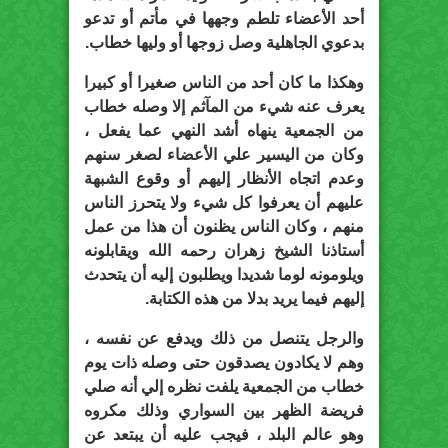
أحد الأعضاء تلطم وجهها في مأتم أو تدعو
بدعوي الجاهلية وصل زوجها أو وليها خطاب.
وهكذا ما كان أحد من الناس صغيرا أو كبيرا
يعرف عنه شيء من المآثم إلا وصله خطاب
من الجمعية ينهاه أشد النهي عما يفعل ،
وكان من اليسير علي الأعضاء لصغر سنهم
وعدم اتجاه الأنظار إليهم أو وقوع الشبهة
عليهم أن يعرفوا كل شيء ولا يتحرز الناس
منهم ، وكان الناس يظنون أن هذا من عمل
أستاذنا الشيخ زهران رحمه الله ويقابلونه
ويلومونه لوما شديدا ويطلبون إليه أن يتحدث
إليهم فيما يريد بدلا من هذه الكتابة.
والرجل يتنصل من ذلك ويدفع عن نفسه ،
وهم لا يكادون يصدقون حتى وصله ذات يوم
خطاب من الجمعية يلفت نظره إلي أنه صلي
فريضة الظهر بين السواري وذلك مكروه
وهو عالم البلد ، فيجب عليه أن يبتعد عن