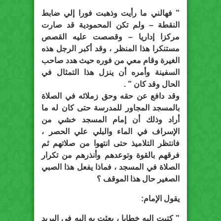
” فهالني ما رأيت وذهبت فورا إلي ضابط
النقطة – ولم تكن المحمودية قد صارت
مركزا إداريا – وقصصت عليه القصص
مستنكرا هذا المنظر ، وقد أكبر الرجل هذه
الغيرة وقام معي من فوره حيث هدد صاحب
السفينة وأمره أن ينزل هذا التمثال في
الحال وقد كان ” .
وقد دافع عن حقه وحق زملائه في الصلاة
بالمسجد المجاور للمدرسة حتى كان له ما
أراد وذلك أن إمام المسجد خشي من
الإسراف في الماء والبلي علي الحصر ،
فانتظر التلاميذ حتى انتهوا من صلاتهم ثم
فرقهم بالقوة وتوعدهم وأنذرهم من تكرار
الصلاة في المسجد ، فماذا يفعل هذا الصبي
الصغير حال هذا الموقف ؟
يقول الإمام:
” كتبت إليه خطابا ، بعثت به إليه في البريد