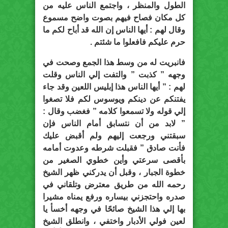
الطول والمنظر ، واجتمع الناس عليه من
كل مكان فصاح فيهم بصوت واضح مسموع
وقال لهم : أيها الناس إن الله قد أباح لكم ما
حرم عليكم فافعلوا ما شئتم .
فانبريت له من وسط هذا الجمع وصحت في
وجهه ” كذبت ” والتفت إلي الناس وقلت
لهم : ” أيها الناس هذا إبليس اللعين وقد جاء
يفتنكم عن دينكم ويوسوس لكم فلا تصغوا
إلي قوله ولا تسمعوا كلامه ” فغضب وقال :
” لابد من أن نتسابق أمام الناس فإن
سبقتني ورجعت إليهم ولم أقبض عليك
فأنت صادق ” فقبلت شرطه وعدوت أمامه
بأقصى سرعتي وأين خطوي الصغير من
خطوة الجبار ، وقبل أن يدركني ظهر الشيخ
رحمه الله من طريق معترض وتلقاني في
صدره واحتجزني بيساره ورفع يمناه مشيرا
بها إلي هذا الشيخ صائحًا في وجهه أخسأ يا
لعين فولي الأدبار واختفي ، وانطلق الشيخ