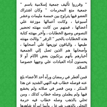
” وقرروا تأليف جمعية إسلامية باسم ”
جمعية منع المحرمات ” وكان اشتراك
العضو فيها يتراوح بين خمسة مليمات وعشر
أسبوعيا ، وكانت أعمالها موزعة علي
أعضائها ، فمنهم من كانت مهنته تحضير
النصوص وصيغ الخطابات ، وآخر مهنته كتابة
هذه الخطابات بالحبر ” الزفر ” وثالث مهنته
طبعها ، والباقون توزيعها علي أصحابها ،
وأصحابها هم الذين تصل إلي الجمعية
أخبارهم بأنهم يرتكبون بعض الآثام أو لا
يحسنون أداء العبادات علي وجهها خصوصا
الصلاة.
فمن أفطر في رمضان ورآه أحد الأعضاء بلغ
عنه فوصله خطاب فيه النهي الشديد عن هذا
المنكر ، ومن قصر في صلاته ولم يخشع
فيها ولم يطمئن وصله خطاب كذلك ، ومن
تحلي بالذهب وصله خطاب فيه حرمة
التحلي بالذهب شرعا ، وأيما امرأة شاهدها