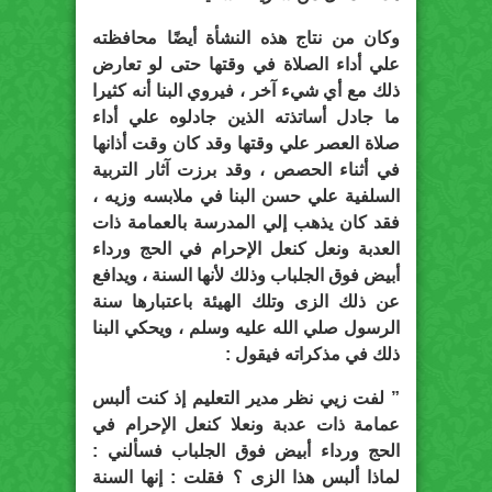
وكان من نتاج هذه النشأة أيضًا محافظته
علي أداء الصلاة في وقتها حتى لو تعارض
ذلك مع أي شيء آخر ، فيروي البنا أنه كثيرا
ما جادل أساتذته الذين جادلوه علي أداء
صلاة العصر علي وقتها وقد كان وقت أذانها
في أثناء الحصص ، وقد برزت آثار التربية
السلفية علي حسن البنا في ملابسه وزيه ،
فقد كان يذهب إلي المدرسة بالعمامة ذات
العدبة ونعل كنعل الإحرام في الحج ورداء
أبيض فوق الجلباب وذلك لأنها السنة ، ويدافع
عن ذلك الزى وتلك الهيئة باعتبارها سنة
الرسول صلي الله عليه وسلم ، ويحكي البنا
ذلك في مذكراته فيقول :
” لفت زيي نظر مدير التعليم إذ كنت ألبس
عمامة ذات عدبة ونعلا كنعل الإحرام في
الحج ورداء أبيض فوق الجلباب فسألني :
لماذا ألبس هذا الزى ؟ فقلت : إنها السنة