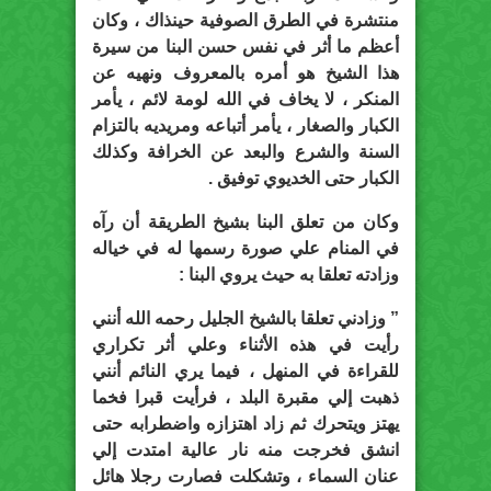
منتشرة في الطرق الصوفية حينذاك ، وكان
أعظم ما أثر في نفس حسن البنا من سيرة
هذا الشيخ هو أمره بالمعروف ونهيه عن
المنكر ، لا يخاف في الله لومة لائم ، يأمر
الكبار والصغار ، يأمر أتباعه ومريديه بالتزام
السنة والشرع والبعد عن الخرافة وكذلك
الكبار حتى الخديوي توفيق .
وكان من تعلق البنا بشيخ الطريقة أن رآه
في المنام علي صورة رسمها له في خياله
وزادته تعلقا به حيث يروي البنا :
” وزادني تعلقا بالشيخ الجليل رحمه الله أنني
رأيت في هذه الأثناء وعلي أثر تكراري
للقراءة في المنهل ، فيما يري النائم أنني
ذهبت إلي مقبرة البلد ، فرأيت قبرا فخما
يهتز ويتحرك ثم زاد اهتزازه واضطرابه حتى
انشق فخرجت منه نار عالية امتدت إلي
عنان السماء ، وتشكلت فصارت رجلا هائل