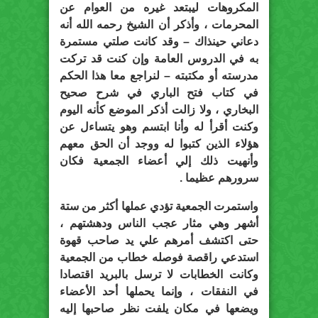
المكروهات ليبتعد غيره من العوام عن
المحرمات ، وأذكر أن الشيخ رحمه الله أنه
دعاني حينذاك – وقد كانت صلتي مستمرة
به في الدروس العامة وإن كنت قد تركت
مدرسته أو مكتبته – لنراجع معا هذا الحكم
في كتاب فتح الباري في شرح صحيح
البخاري ، ولا زالت أذكر الموضع كأنه اليوم
وكنت أقرأ له وأنا ابتسم وهو يتساءل عن
هؤلاء الذين كتبوا له ووجد أن الحق معهم
وأنهيت ذلك إلي أعضاء الجمعية فكان
سرورهم عظيما .
واستمرت الجمعية تؤدي عملها أكثر من ستة
أشهر وهي مثار عجب الناس ودهشتهم ،
حتى اكتشف أمرهم علي يد صاحب قهوة
استدعي راقصة فوصله خطاب من الجمعية
وكانت الخطابات لا ترسل بالبريد اقتصادا
في النفقات ، وإنما يحملها أحد الأعضاء
ويضعها في مكان يلفت نظر صاحبها إليه