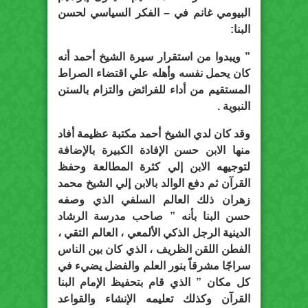
البيومي غانم في – الفكر السياسي لحسن
البنا:
” ويبدوا من استقرار سيرة الشيخ أحمد أنه
كان يحمل نفسه وأهله علي اقتضاء الصراط
المستقيم من أداء للفرائض والتزام بالسنن
النبوية .
وقد كان لدي الشيخ أحمد مكتبة عظيمة أفاد
منها الابن حسن الإفادة الكبيرة بالإضافة
لتوجيهه الابن إلي كثرة المطالعة وحفظ
القرآن ثم دفع الوالد بالابن إلي الشيخ محمد
زهران ذلك العالم السلفي الذي وصفه
حسن البنا بأنه ” صاحب مدرسة الرشاد
الدينية الرجل الذكي الألمعي ، العالم التقي ،
الفطن اللقن الظريف ، الذي كان بين الناس
سراجًا مشرقاً بنور العلم والفضل يضيء في
كل مكان ” الذي قام بتحفيظ الإمام البنا
القرآن وكذلك تعليمه الإنشاء والقواعد