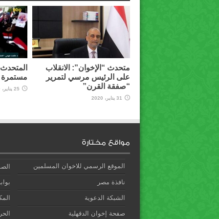
متحدث “الإخوان”: الانقلاب
المتحدث ب
على الرئيس مرسي لتمرير
مستمرة و
“صفقة القرن”
25 يناير، 2020
31 يناير، 2020
مواقع مختارة
الموقع الرسمي للاخوان المسلمين
الصف
نافذة مصر
بوابة
الشبكة الدعوية
المك
صفحة إخوان الدقهلية
الحري