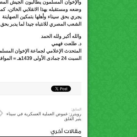
والإخوان المسلمون يطالبون الجيش المصر
وضعه ومستقبله بهذا الانقلابي الخائن، كم
يجري بحق سيناء وأهلها بتمكين الصهاينة م
الشعب المصري للانتباه جيدا لما يدبر بحق
والله أكبر ولله الحمد
د. طلعت فهمي
المتحدث الإعلامي لجماعة الإخوان المسلم
السبت 24 جمادى الأولى 1439هـ = الموافق 10 فبراير 2018م
السابق:
رويترز: غموض العملية العسكرية في سيناء
يثير القلق
مقالات أخري