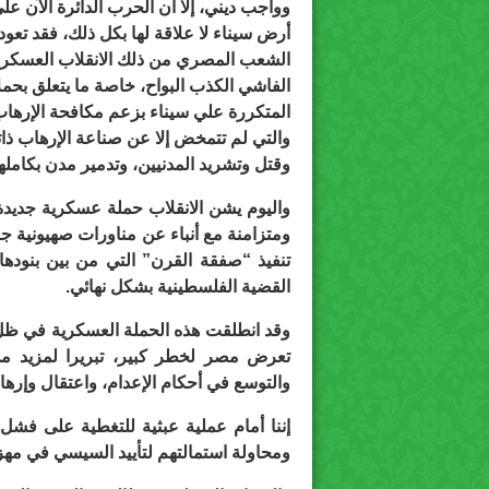
وواجب ديني، إلا أن الحرب الدائرة الآن عل
أرض سيناء لا علاقة لها بكل ذلك، فقد تعود
الشعب المصري من ذلك الانقلاب العسكر
الفاشي الكذب البواح، خاصة ما يتعلق بحمل
المتكررة علي سيناء بزعم مكافحة الإرها
والتي لم تتمخض إلا
عن صناعة الإرهاب ذات
وقتل وتشريد المدنيين، وتدمير مدن بكامله
واليوم يشن الانقلاب حملة عسكرية جديدة
ومتزامنة مع أنباء عن مناورات صهيونية 
تنفيذ “صفقة القرن” التي من بين بنوده
القضية الفلسطينية بشكل نهائي.
وقد انطلقت هذه الحملة العسكرية في ظل
تعرض مصر لخطر كبير، تبريرا لمزيد من 
والتوسع في أحكام الإعدام، واعتقال وإ
إننا أمام عملية عبثية للتغطية على فشل 
ومحاولة استمالتهم لتأييد السيسي في مهزل