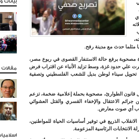
بيانات 
ي
ي
اته
ب
ه،
ا مثلما حدث مع مدينة رفح.
 مصحوبة برفع حالة الاستنفار القصوى في ربوع مصر،
جرت علي حدود غزة، وسط تزايد الأنباء عن اقتراب فرض
مقالات و
ا تحويل سيناء لوطن بديل للشعب الفلسطيني وتصفية
 قانون الطوارئ، مصحوبة بحملة إعلامية ضخمة، تزعم
جرائم الاعتقال والإخفاء القسري والقتل العشوائي
رهاب أي صوت معارض.
الانقلاب الذريع في توفير أساسيات الحياة للمواطنين،
ة الانتخابات الرئاسية المزعومة.
اسلاميا