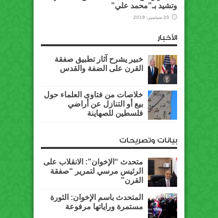
وتشيد بـ”محمد علي”
20 سبتمبر، 2019
الأخبار
خبير يشرح آثار تطبيق صفقة
القرن على الضفة والقدس
خلاصات من فتاوى العلماء حول
بيع أو التنازل عن أراضي
فلسطين للصهاينة
بيانات وتصريحات
متحدث “الإخوان”: الانقلاب على
الرئيس مرسي لتمرير “صفقة
القرن”
المتحدث باسم الإخوان: الثورة
مستمرة وراياتها مرفوعة