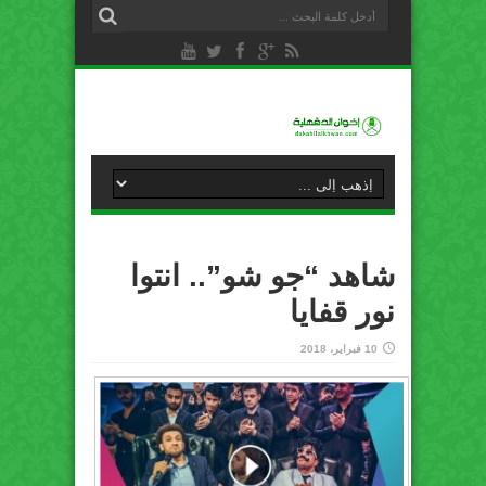
شاهد “جو شو”.. انتوا
نور قفايا
10 فبراير، 2018