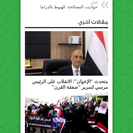
التالي:
حواديت المصالحة: الهبوط بالدراما
مقالات أخري
متحدث “الإخوان”: الانقلاب على الرئيس
مرسي لتمرير “صفقة القرن”
31 يناير، 2020