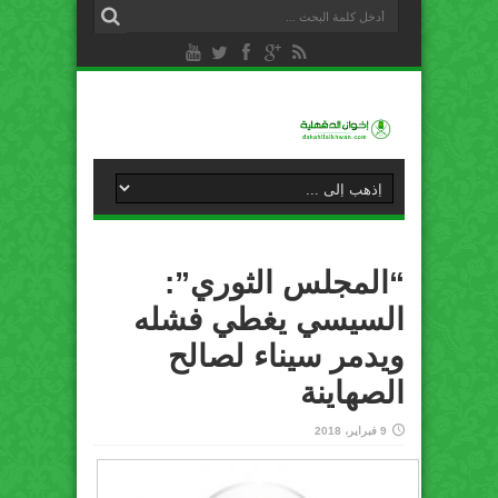
“المجلس الثوري”:
السيسي يغطي فشله
ويدمر سيناء لصالح
الصهاينة
9 فبراير، 2018