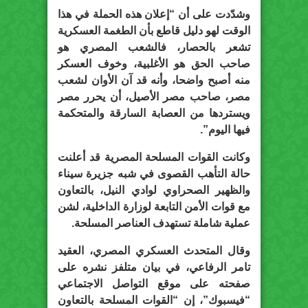
وشدّدت على أن “إعلان هذه الحملة في هذا
الوقت لهو دليل قاطع بأن الطغمة العسكرية
تشعر بالحصار، فالشعب المصري هو
صاحب الحق هو الأغلبية، وخوف العسكر
منه أصبح واضحا، وأنه قد آن الأوان لشعب
مصر، صاحب مصر الأصيل، أن يحرر مصر
ويستردها من العصابة السارقة والمتحكمة
فيها اليوم”.
وكانت القوات المسلحة المصرية قد أعلنت
حالة التأهب القصوى في شبه جزيرة سيناء
والظهير الصحراوي لوادي النيل، بالتعاون
مع قوات الأمن التابعة لوزارة الداخلية، لشن
عملية شاملة تستهدف العناصر المسلحة.
وقال المتحدث العسكري المصري، العقيد
تامر الرفاعي، في بيان متلفز نشره على
صفحته على موقع التواصل الاجتماعي
“فيسبوك”، إن “القوات المسلحة بالتعاون