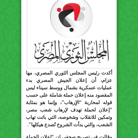
أكدت رئيس المجلس الثوري المصري، مها
عزام، أن إعلان الجيش المصري بدء
عمليات عسكرية بشمال ووسط سيناء ليس
المقصود منه إعلان حملة شاملة على حسب
قوله لمحاربة “الاٍرهاب”، وإنما هو بمثابة
“إعلان لحملة تهدف لإرهاب شعب مصر،
وتمكين للانقلاب وشخوصه، التي باتت تهاب
الشعب، والتي بدأت الشروخ تُصدع هيكلها”.
وقالت في تصريح صحفي إن “إعلان الحملة