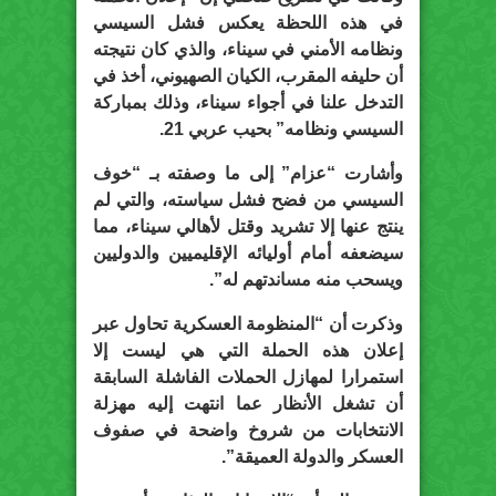
في هذه اللحظة يعكس فشل السيسي
ونظامه الأمني في سيناء، والذي كان نتيجته
أن حليفه المقرب، الكيان الصهيوني، أخذ في
التدخل علنا في أجواء سيناء، وذلك بمباركة
السيسي ونظامه” بحيب عربي 21.
وأشارت “عزام” إلى ما وصفته بـ “خوف
السيسي من فضح فشل سياسته، والتي لم
ينتج عنها إلا تشريد وقتل لأهالي سيناء، مما
سيضعفه أمام أوليائه الإقليميين والدوليين
ويسحب منه مساندتهم له”.
وذكرت أن “المنظومة العسكرية تحاول عبر
إعلان هذه الحملة التي هي ليست إلا
استمرارا لمهازل الحملات الفاشلة السابقة
أن تشغل الأنظار عما انتهت إليه مهزلة
الانتخابات من شروخ واضحة في صفوف
العسكر والدولة العميقة”.