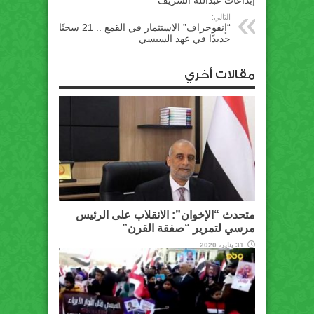
إبداعات عبدالله الشريف
التالي:
“إنفوجراف” الاستثمار في القمع .. 21 سجنًا
جديدًا في عهد السيسي
مقالات أخري
متحدث “الإخوان”: الانقلاب على الرئيس
مرسي لتمرير “صفقة القرن”
31 يناير، 2020