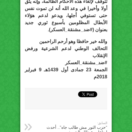
تتوقف لإلغاء هذه الأحكام الظالمة، وإنه يثق
أولا وأخيرا في وعد الله أنه لن تموت نفس
حتى تستوفي أجلها، ويدعو لدعم هؤلاء
الأبطال المظلومين بأسبوع ثوري جديد
بعنوان (#ضد_مشنقة_العسكر).
والله خير حافظا وهو أرحم الراحمين
التحالف الوطني لدعم الشرعية ورفض
الإنقلاب
#ضد_مشنقة_العسكر
الجمعة 23 جمادى أول 1439هـ 9 فبراير
2018م
السابق:
“حزب النور مش طالب جاه”.. أحدث