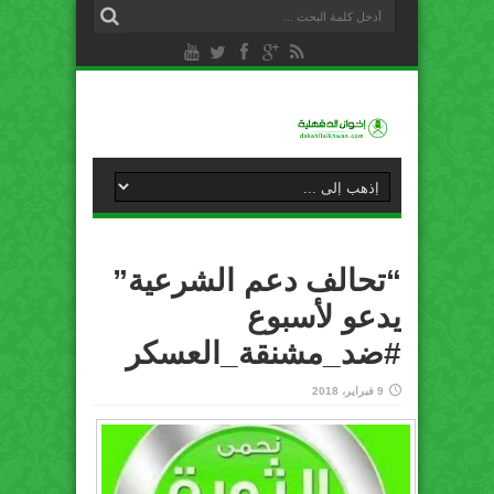
“تحالف دعم الشرعية”
يدعو لأسبوع
#ضد_مشنقة_العسكر
9 فبراير، 2018