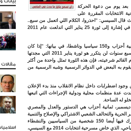
بيانات 
 بعد يوم من دعوة الحركة
ة الانتخابات المقررة على
من 26 إلى 28 مارس، حيث قال السيسي: “احذروا، الكلام اللي اتعمل من سبع..
تمن سنين مش هيتكرر تاني في مصر” في إشارة إلى ثورة 25 يناير التي اندلعت عام 2011
وقالت الحركة المعارضة، التي تضم ثمانية أحزاب و150 سياسيا وناشطا، في بيانها: “إذا كان
المقصود من التصريح بأن ما حدث منذ سبع سنوات لن يتكرر هو ثورة يناير 2011 التي مجدتها
 القائم شرعيته، فإن هذه الثورة تمثل واحدة من أكثر
مقالات و
قوم به البعض في الدوائر الرسمية وشبه الرسمية من
جود اضطرابات داخل نظام الانقلاب منذ بدء الإعلان
ت عدة منظمات محلية ودولية الإجراءات التي اتبعها
و له الساحة.
ديسمبر، ثمانية أحزاب هي الدستور والعدل والمصري
 الحرية والتحالف الشعبي الاشتراكي والإصلاح والتنمية
والعيش والحرية (تحت التأسيس). ويشارك فيها أيضا 150 شخصية من السياسيين والنشطاء
اسلاميا
والشخصيات العامة من أبرزهم حمدين صباحي، الذي خاض مسرحية انتخابات 2014 مع السيسي،