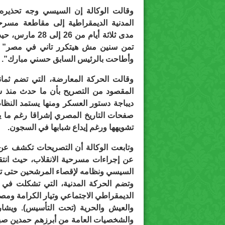
وقالت الوكالة إن السيسي وجه تحذيره
المدنية الديمقراطية إلى مقاطعة مسرحي
مدى ثلاثة أيام 
وأطاحت بالرئيس السابق حسني مبارك”.
ديباجة دستور العسكر ومنها يستمد النظام
صفحات التاريخ المصري إشراقا رغم ما ي
تشويهها ورغم إيداع شبابها في السجون.
وتابعت الوكالة أن التصريحات تكشف عن و
عن إجراءات مسرحية الانقلاب، حيث انتقد
السيسي ونظامه لإقصاء المرشحين حتى تخل
وتضم الحركة المدنية، التي تشكلت في 
الديمقراطي الاجتماعي وتيار الكرامة ومصر