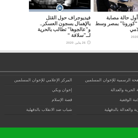
ول حالة مصابة
فيديوجراف حول القتل
“كورونا” بمصر وسط
بالإهمال بسجون العسكر..
امي
و”عالجوها” تطالب بالحرية
لــ”سلافة “
26 يناير، 2020
حة الرسمية للإخوان المسلمين
المركز الإعلامي للإخوان المسلمين
 الحرية والعدالة
إخوان ويكي
تبة الوقفية
قصة الإسلام
ة والعدالة بالدقهلية
شباب ضد الانقلاب بالدقهلية