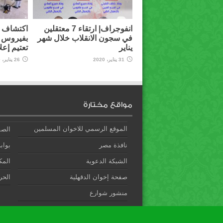
انفوجراف| ارتقاء 7 معتقلين
اكتشاف أ
في سجون الانقلاب خلال شهر
بفيروس 
يناير
تعتيم إعل
31 يناير، 2020
26 يناير، 2020
مواقع مختارة
الموقع الرسمي للاخوان المسلمين
الصف
نافذة مصر
بوابة
الشبكة الدعوية
المك
صفحة إخوان الدقهلية
الحري
منشور شوارع