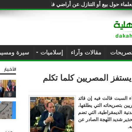
لماء حول بيع أو التنازل عن أراضي فلسطين للصهاينة
تصريحات
مقالات وآراء
إسلاميات
سيرة ومسير
الأخبار
تفز المصريين كلما تكلم
اء السبت قالت فيه إن قائد
يين بتصريحاته التي يطلقها،
دنية الديمقراطية، التي تضم
ذير شديد اللهجة الصادر عن
.