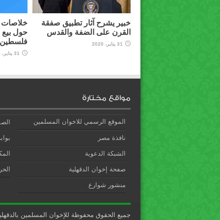
خبير يشرح آثار تطبيق صفقة
خلاصات م
القرن على الضفة والقدس
حول بيع 
فلسطين ل
31 يناير، 2020
31 يناير، 2020
مواقع مختارة
الموقع الرسمي للاخوان المسلمين
الصف
نافذة مصر
بوابة
الشبكة الدعوية
المك
صفحة إخوان الدقهلية
الحري
منشور شوارع
جميع الحقوق محفوظة للإخوان المسلمين بالدقهلي