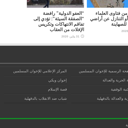
ن فتاوى العلماء
“العفو الدولية” رافضة
أو التنازل عن أراضي
“الصفقة السيئة”: تؤدي إلى
لصهاينة
تفاقم الانتهاكات وتكريس
الإفلات من العقاب
31 يناير، 2020
حة الرسمية للإخوان المسلمين
المركز الإعلامي للإخوان المسلمين
 الحرية والعدالة
إخوان ويكي
تبة الوقفية
قصة الإسلام
ة والعدالة بالدقهلية
شباب ضد الانقلاب بالدقهلية
ة