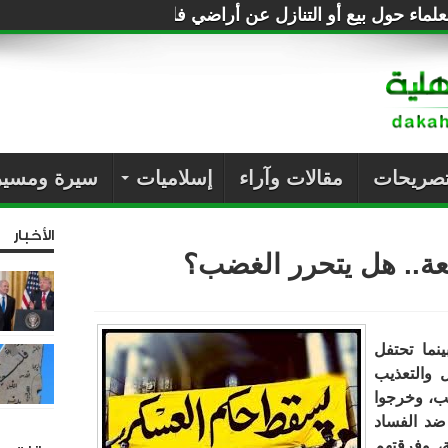
لماء حول بيع أو التنازل عن أراضي فلسطين للصهاينة
تصريحات
مقالات وآراء
إسلاميات
سيرة ومسير
الأخبار
بعة.. هل يتحرر الغضب؟
دي، فبينما تحتفل
 والتعذيب
ضب، وخرجوا
د الفساد
ة، وفرقتهم