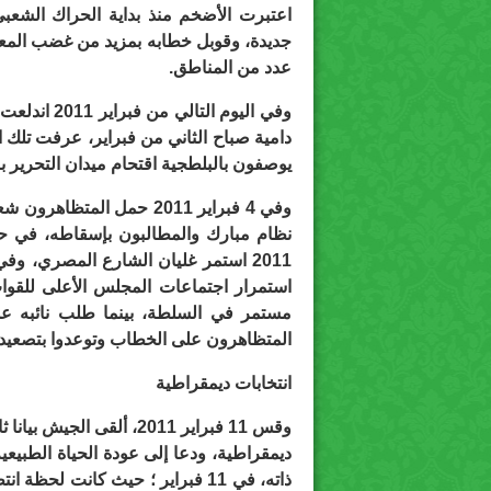
اعتبرت الأضخم منذ بداية الحراك الشعبي
جديدة، وقوبل خطابه بمزيد من غضب الم
عدد من المناطق.
وفي اليوم ا
دامية صباح الثاني من فبراير، عرفت تلك
يوصفون بالبلطجية اقتحام ميدان التحرير ب
وفي 4 فبراير 2011 حمل ال
2011 استمر غليان الشارع المصري، وف
استمرار اجتماعات المجلس الأعلى للقوات
مستمر في السلطة، بينما طلب نائبه عمر
المتظاهرون على الخطاب وتوعدوا بتصعيد 
انتخابات ديمقراطية
وقس 11 فبراير 2011، ألقى 
ديمقراطية، ودعا إلى عودة الحياة الطبيعي
ذاته، في 11 فبراير ؛ حيث كانت لح