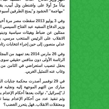
بياناً مرّ أولا على واشنطن وتل أبيب،
“مهاجمة” الحشود و”يمنح الطرفين أسبوعا 
وفي 3 يوليو 2013 سقطت مص
وزير الدفاع السفيه عبد الفتاح السيسي ا
ممثلين عن ضباط وهيئات سياسية ودينية
الانقلاب على الرئيس المنتخب مرسي، و
عدلي منصور، إلى حين إجراء انتخابات رئا
وفي 26 مارس 2014 بعد 
الرئاسة الأولى دون منافس حقيقي سوى 
بحفل تنصيب استعراضي في الثامن من يوني
وغاب عنه التمثيل الغربي.
في 29 نوفمبر أصدرت محكمة جنايات 
مبارك من التهم الموجهة إليه ونجليه في
لـ”إسرائيل”، توالت بعدها أحكام الإعدام 
وتم تنفيذ عدد من أحكام الإعدام بينما
ومعتقلات الانقلاب..فهل يتحرر الغضب؟