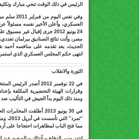
الرئيس في ذلك الوقت تنحي مبارك وتكليف 
وفي نفس الي
العسكري، وأعلن الأخير نفسه مسئولاً عن
24 يونيو 2012 جرى إقبال غير 
مصر، وأتت نتائج الصناديق ببرلمان تعدد
انتهى حكم المجلس العسكري الذي استمر 17 شهرا.
الثورة والانقلاب
في 22 نوفمبر 2012 أصدر 
وقرارات الهيئة التحضيرية المكلفة بإعداد
ومنذ ذلك اليوم بدأ الجيش في التأليب ضد 
في 30 يونيو 2013 أطلقت ال
“تمرد” 
مما فتح الباب لمظاهرات احتجاجا على أزم
انتهز وزير الدفاع – آنذاك – السفيه عبد