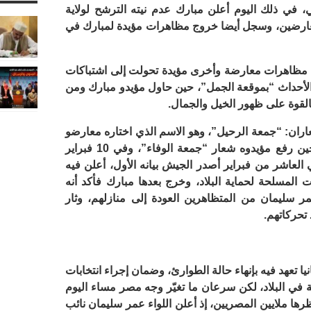
، في ذلك اليوم أعلن مبارك عدم نيته الترشح لولاية
عارضين، وسجل أيضا خروج مظاهرات مؤيدة لمبارك في
لتالي من فبراير 2011 اندلعت مظاهرات معارضة وأخرى مؤيدة تحولت إلى اشتباكات
 الأحداث “بموقعة الجمل”، حين حاول مؤيدو مبارك ومن
القوة على ظهور الخيل والجمال.
متظاهرون شعاران: “جمعة الرحيل”، وهو الاسم الذي اختاره معارضو
نظام مبارك والمطالبون بإسقاطه، في حين رفع مؤيدوه شعار “جمعة الوفاء”، وفي 10 فبراير
ي العاشر من فبراير أصدر الجيش بيانه الأول، أعلن فيه
 المسلحة لحماية البلاد، وخرج بعدها مبارك فأكد أنه
 سليمان من المتظاهرين العودة إلى منازلهم، وثار
تحركاتهم.
الجيش بيانا ثانيا تعهد فيه بإنهاء حالة الطوارئ، وضمان إجراء انتخابات
ة في البلاد، لكن سرعان ما تغيّر وجه مصر مساء اليوم
ظة انتظرها ملايين المصريين، إذ أعلن اللواء عمر سليمان نائب