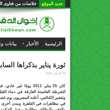
جديد الموقع
خلاصات من فتاوى الع
الرئيسية
الأخبار
بيانات و
ثورة يناير بذكراها السا
20 يناير، 2018
كان 25 يناير 2011 يومًا غير عا
الشرطة الفاسدة الغارقة في دماء القتل
وتفجير الكنائس، أعلنه المصريون يوم غ
في مظاهرات في القاهرة ومدن أخرى ض
والفقر والبطالة، وطالبوا برحيل الحكوم