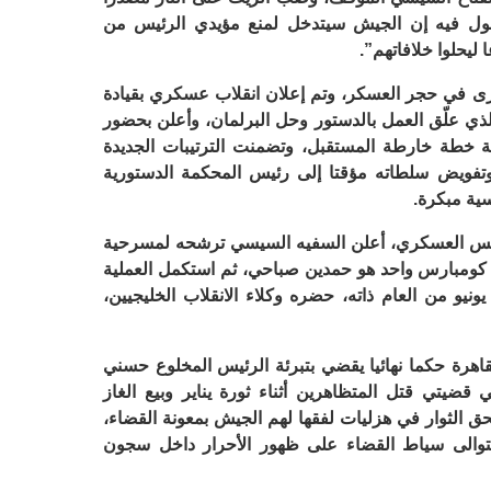
 يقول فيه إن الجيش سيتدخل لمنع مؤيدي الرئيس من
ليحلوا خلافاتهم”.
ر مرة أخرى في حجر العسكر، وتم إعلان انقلاب عسكري بقيادة
لذي علّق العمل بالدستور وحل البرلمان، وأعلن بحضور
 خطة خارطة المستقبل، وتضمنت الترتيبات الجديدة
تفويض سلطاته مؤقتا إلى رئيس المحكمة الدستورية
سية مبكرة.
تمهيد من المجلس العسكري، أعلن السفيه السيسي ترشحه لمسرحية
كومبارس واحد هو حمدين صباحي، ثم استكمل العملية
و من العام ذاته، حضره وكلاء الانقلاب الخليجيين،
القاهرة حكما نهائيا يقضي بتبرئة الرئيس المخلوع حسني
 قضيتي قتل المتظاهرين أثناء ثورة يناير وبيع الغاز
بحق الثوار في هزليات لفقها لهم الجيش بمعونة القضاء،
 تتوالى سياط القضاء على ظهور الأحرار داخل سجون