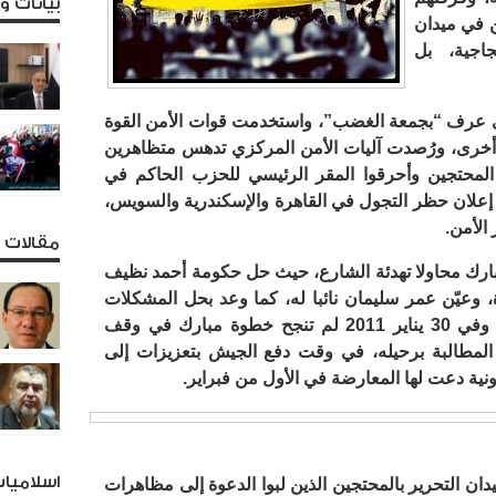
بيانات 
ن في ميدان
جاجية، بل
ة في عرف “بجمعة الغضب”، واستخدمت قوات الأمن القوة
أخرى، ورُصدت آليات الأمن المركزي تدهس متظاهرين
محتجين وأحرقوا المقر الرئيسي للحزب الحاكم في
ه إعلان حظر التجول في القاهرة والإسكندرية والسويس،
الأمن.
مقالات و
لوع حسني مبارك محاولا تهدئة الشارع، حيث حل حكومة أحمد نظيف
عيّن عمر سليمان نائبا له، كما وعد بحل المشكلات
الاقتصادية وتوفير فرص أفضل للشعب.، وفي 30 يناير 2011 لم تنجح خطوة مبارك في وقف
لمطالبة برحيله، في وقت دفع الجيش بتعزيزات إلى
ية دعت لها المعارضة في الأول من فبراير.
اسلاميا
من شهر فبراير 2011 غصّ ميدان التحرير بالمحتجين الذين لبوا الدعوة إلى مظاهرات