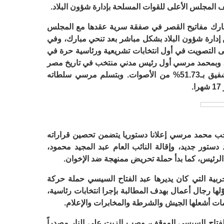
المجلس الأعلى للقوات المسلحة بإدارة شؤون البلاد.
وم من فبراير 2011 سلم مبارك مفاتيح القصر في صفقة سرية عقدها مع المجلس
 إدارة شؤون البلاد بشكل مباشر بعد تنحي مبارك، وفي
مسبوق على التصويت في أول انتخابات تشريعية ورئاسية حرة في
ي، وبمحمد مرسي أول رئيس مدني منتخب في تاريخ مصر
الحديث، بعد تقدمه على منافسه أحمد شفيق بـ51.73% من الأصوات. وبتسلم مرسي سلطاته
الرئيس المنتخب محمد مرسي إعلانا دستوريا يتضمن تحصين قراراته
 دستور جديد، وإقالة النائب العام عبد المجيد محمود،
الرئيس، كما بدأ حملة تحريض ممنهجة ضد الإخوان.
مخابرات الحربية التي كان يديرها عبد الفتاح السيسي حملة حركة
التي تأسست في أبريل 2013، وموّلها رجال أعمال بهدف المطالبة بإجرا انتخابات رئاسية،
ات أشعلها الجيش والشرطة والمخابرات والإعلام.
 الفتاح السيسي الموقف، وصب الزيت على النار مصدراً