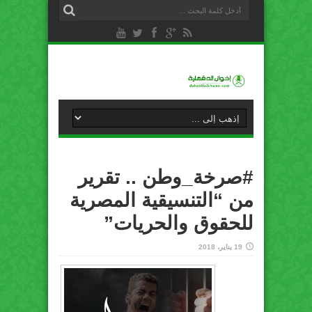
#صرخة_وطن .. تقرير
من “التنسيقية المصرية
للحقوق والحريات”
19 يناير، 2018