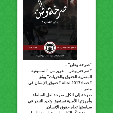
“صرخة وطن” ..
#صرخة_وطن
.. تقرير من “التنسيقية
المصرية للحقوق والحريات” يوثق
#حصاد2017
لحالة
#حقوق_الإنسان
فى
مصر.
صرخة إلى الكل, صرخة لعل السلطة
وأجهزتها الأمنية تستفيق وتعيد النظر في
سياستها تجاه حقوق الإنسان.