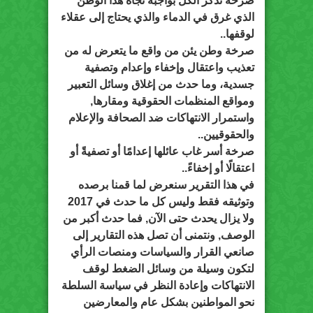
صرخة تذكّر الكل بواجبه تجاه هذا الوطن
الذي غرق في الدماء والذي يحتاج إلى عقلاء
لوقفها..
صرخة وطن يئن من واقع ما يتعرض له من
تعذيب واعتقال وإخفاء وإعدام وتصفية
جسدية، وما حدث من إغلاق وسائ
ل التعبير
ومواقع المنظمات الحقوقية ومقارها,
واستمرار الانتهاكات ضد الصحافة والإعلام
والحقوقيين..
صرخة أسر غاب عائلها إعدامًا أو تصفيةً أو
اعتقالًا أو إخفاءً..
في هذا التقرير سنعرض لما قمنا برصده
وتوثيقه فقط وليس كل ما حدث في 2017
ولا يزال يحدث حتى الآن, فما حدث أكبر من
الوصف, ونتمنى أن تصل هذه التقارير إلى
صانعي القرار والسياسات ومنصات الرأي
لتكون وسيلة من وسائل الضغط لوقف
الانتهاكات وإعادة النظر في سياسة السلطة
نحو المواطنين بشكل عام والمعارضين