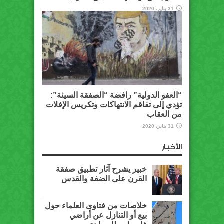
31 يناير، 2020
“العفو الدولية” رافضة “الصفقة السيئة”:
تؤدي إلى تفاقم الانتهاكات وتكريس الإفلات
من العقاب
31 يناير، 2020
الأخبار
خبير يشرح آثار تطبيق صفقة
القرن على الضفة والقدس
خلاصات من فتاوى العلماء حول
بيع أو التنازل عن أراضي